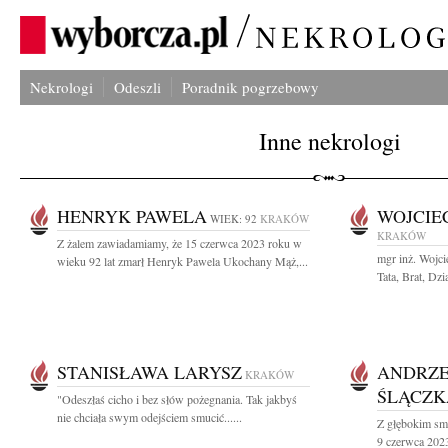
Nekrologi
Odeszli
Poradnik pogrzebowy
Inne nekrologi
HENRYK PAWELA
WOJCIE
WIEK: 92
KRAKÓW
KRAKÓW
Z żalem zawiadamiamy, że 15 czerwca 2023 roku w
mgr inż. Wojc
wieku 92 lat zmarł Henryk Pawela Ukochany Mąż,...
Tata, Brat, Dz
STANISŁAWA LARYSZ
ANDRZE
KRAKÓW
ŚLĄCZK
"Odeszłaś cicho i bez słów pożegnania. Tak jakbyś
nie chciała swym odejściem smucić......
Z głębokim sm
9 czerwca 2023