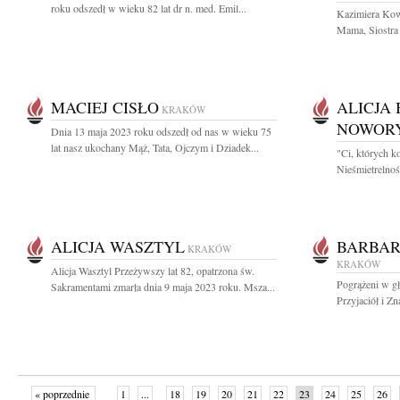
roku odszedł w wieku 82 lat dr n. med. Emil...
Kazimiera Kow
Mama, Siostra 
MACIEJ CISŁO
ALICJA
KRAKÓW
NOWOR
Dnia 13 maja 2023 roku odszedł od nas w wieku 75
lat nasz ukochany Mąż, Tata, Ojczym i Dziadek...
"Ci, których k
Nieśmietrelnoś
ALICJA WASZTYL
BARBAR
KRAKÓW
KRAKÓW
Alicja Wasztyl Przeżywszy lat 82, opatrzona św.
Pogrążeni w g
Sakramentami zmarła dnia 9 maja 2023 roku. Msza...
Przyjaciół i Z
« poprzednie
1
...
18
19
20
21
22
23
24
25
26