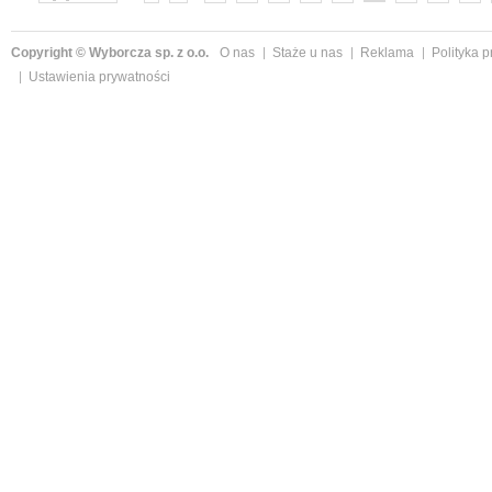
»
Copyright © Wyborcza sp. z o.o.
O nas
Staże u nas
Reklama
Polityka 
Ustawienia prywatności