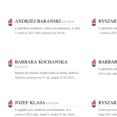
ANDRZEJ BARAŃSKI
RYSZAR
KRAKÓW
Z głębokim smutkiem i żalem zawiadamiamy, że dnia
Z głębokim ża
7 czerwca 2023 roku, przeżywszy 89 lat,...
3 czerwca 2023
BARBARA KOCHAŃSKA
BARBA
KRAKÓW
Z głębokim ża
Barbara Kochańska Najukochańsza Mama, Babcia i
2023 roku odes
Teściowa przeżywszy 91 lat, zmarła 23.05.2023...
JÓZEF KLASA
RYSZAR
KRAKÓW
Z najgłębszym smutkiem zawiadamiamy, że 4
Z niewypowied
czerwca 2023 roku, zmarł w wieku 92 lat, Józef...
maja 2023 roku