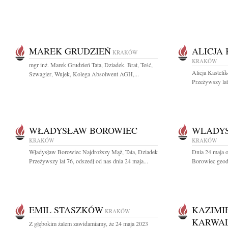
MAREK GRUDZIEŃ
ALICJA
KRAKÓW
KRAKÓW
mgr inż. Marek Grudzień Tata, Dziadek. Brat, Teść,
Alicja Kastel
Szwagier, Wujek, Kolega Absolwent AGH,...
Przeżywszy lat 
WŁADYSŁAW BOROWIEC
WLADYS
KRAKÓW
KRAKÓW
Władysław Borowiec Najdroższy Mąż, Tata, Dziadek
Dnia 24 maja o
Przeżywszy lat 76, odszedł od nas dnia 24 maja...
Borowiec geod
EMIL STASZKÓW
KAZIMI
KRAKÓW
KARWA
Z głębokim żalem zawidamiamy, że 24 maja 2023