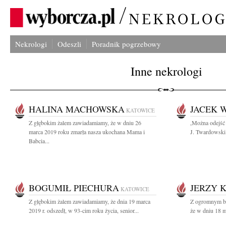
Nekrologi
Odeszli
Poradnik pogrzebowy
Inne nekrologi
HALINA MACHOWSKA
JACEK 
KATOWICE
Z głębokim żalem zawiadamiamy, że w dniu 26
,Można odejść 
marca 2019 roku zmarła nasza ukochana Mama i
J. Twardowski
Babcia...
BOGUMIŁ PIECHURA
JERZY 
KATOWICE
Z głębokim żalem zawiadamiamy, że dnia 19 marca
Z ogromnym bó
2019 r. odszedł, w 93-cim roku życia, senior...
że w dniu 18 m