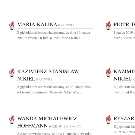
MARIA KALINA
PIOTR 
KATOWICE
Z głębokim żalem zawiadamiamy, że dnia 19 marca
1 marca 2019 r
2019 r. zmarła Dr hab. n. med. Maria Kalina...
Mąż i Ojciec P
KAZIMIERZ STANISŁAW
KAZIMI
NIKIEL
NIKIEL
KATOWICE
K
Z głębokim żalem zawiadamiamy, że 23 lutego 2019
Z głębokim ża
roku zmarł Kazimierz Stanisław Nikiel Mąż,...
roku zmarł Kaz
WANDA MICHALEWICZ-
RYSZAR
HOFFMANN
WIEK: 84
KATOWICE
Z głębokim ża
2019 roku zma
Z żalem zawiadamiamy, że dnia 12 lutego 2019 roku