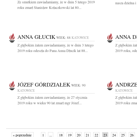
Ze smutkiem zawiadamiamy, że w dniu 5 lutego 2019
nasza dzielna 
roku zmarł Stanisław Kołaczkowski lat 80...
ANNA GŁUCIK
ANNA D
WIEK: 88
KATOWICE
Z głębokim żalem zawiadamiamy, że w dniu 3 lutego
Z głębokim ża
2019 roku odeszła do Pana Anna Dłucik lat 88...
2019 roku, ode
JÓZEF GÓRDZIAŁEK
ANDRZE
WIEK: 90
KATOWICE
KATOWICE
Z głębokim żalem zawiadamiamy, że 27 stycznia
Z głębokim żal
2019 roku w wieku 90 lat zmarł mgr Józef...
2019 roku zmar
« poprzednie
1
...
18
19
20
21
22
23
24
25
26