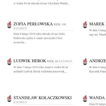
w wieku 84 lat odeszła od nas Ukochana Wanda...
ZOFIA PERŁOWSKA
MAREK
WIEK: 108
KATOWICE
W dniu 5 luteg
Dnia 9 lutego 2019 roku odeszła od nas Zofia
mgr inż. Mare
Perłowska sędzia w stanie spoczynku Choć
zostawiła...
LUDWIK HEROK
ANDRZE
WIEK: 88
KATOWICE
W dniu 7 lutego 2019 roku zmarł w wieku 88 lat
W dniu 6 luteg
architekt Ludwik Herok wieloletni pracownik,...
Rzecznik Paten
STANISŁAW KOŁACZKOWSKI
WANDA
KATOWICE
Dnia 02 lutego