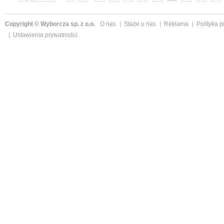
»
Copyright © Wyborcza sp. z o.o.
O nas
Staże u nas
Reklama
Polityka 
Ustawienia prywatności