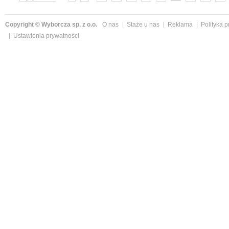
»
Copyright © Wyborcza sp. z o.o.
O nas
Staże u nas
Reklama
Polityka 
Ustawienia prywatności