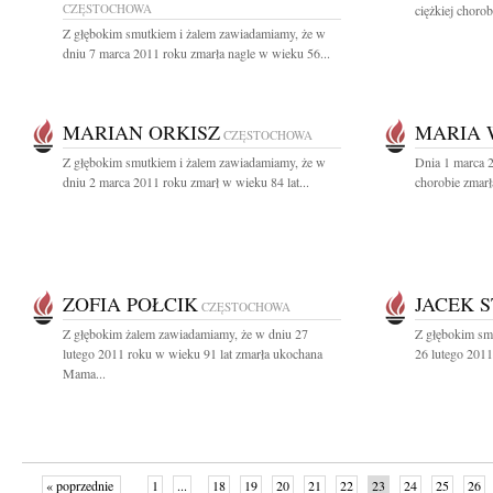
CZĘSTOCHOWA
ciężkiej choro
Z głębokim smutkiem i żalem zawiadamiamy, że w
dniu 7 marca 2011 roku zmarła nagle w wieku 56...
MARIAN ORKISZ
MARIA 
CZĘSTOCHOWA
Z głębokim smutkiem i żalem zawiadamiamy, że w
Dnia 1 marca 2
dniu 2 marca 2011 roku zmarł w wieku 84 lat...
chorobie zmarł
ZOFIA POŁCIK
JACEK S
CZĘSTOCHOWA
Z głębokim żalem zawiadamiamy, że w dniu 27
Z głębokim sm
lutego 2011 roku w wieku 91 lat zmarła ukochana
26 lutego 2011
Mama...
« poprzednie
1
...
18
19
20
21
22
23
24
25
26