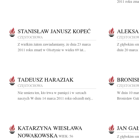
2011 roku zmar
STANISŁAW JANUSZ KOPEĆ
ALEKSA
CZĘSTOCHOWA
CZĘSTOCHO
Z wielkim żalem zawiadamiamy, że dnia 23 marca
Z głębokim sm
2011 roku zmarł w Olsztynie w wieku 69 lat...
dniu 20 marca 
TADEUSZ HARAZIAK
BRONIS
CZĘSTOCHOWA
CZĘSTOCHO
Nie umiera ten, kto trwa w pamięci i w sercach
W dniu 10 marc
naszych W dniu 14 marca 2011 roku odszedł mój...
Bronisław Gala
KATARZYNA WIESŁAWA
JAN GA
NOWAKOWSKA
WIEK: 56
Z głębokim smu