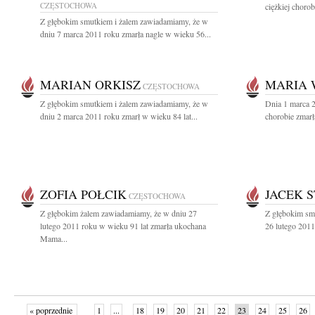
CZĘSTOCHOWA
ciężkiej choro
Z głębokim smutkiem i żalem zawiadamiamy, że w
dniu 7 marca 2011 roku zmarła nagle w wieku 56...
MARIAN ORKISZ
MARIA 
CZĘSTOCHOWA
Z głębokim smutkiem i żalem zawiadamiamy, że w
Dnia 1 marca 2
dniu 2 marca 2011 roku zmarł w wieku 84 lat...
chorobie zmarł
ZOFIA POŁCIK
JACEK S
CZĘSTOCHOWA
Z głębokim żalem zawiadamiamy, że w dniu 27
Z głębokim sm
lutego 2011 roku w wieku 91 lat zmarła ukochana
26 lutego 2011
Mama...
« poprzednie
1
...
18
19
20
21
22
23
24
25
26