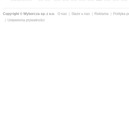
»
Copyright © Wyborcza sp. z o.o.
O nas
Staże u nas
Reklama
Polityka 
Ustawienia prywatności