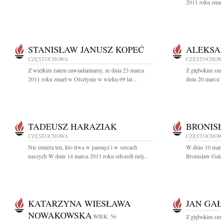
2011 roku zmar
STANISŁAW JANUSZ KOPEĆ
ALEKSA
CZĘSTOCHOWA
CZĘSTOCHO
Z wielkim żalem zawiadamiamy, że dnia 23 marca
Z głębokim sm
2011 roku zmarł w Olsztynie w wieku 69 lat...
dniu 20 marca 
TADEUSZ HARAZIAK
BRONIS
CZĘSTOCHOWA
CZĘSTOCHO
Nie umiera ten, kto trwa w pamięci i w sercach
W dniu 10 marc
naszych W dniu 14 marca 2011 roku odszedł mój...
Bronisław Gala
KATARZYNA WIESŁAWA
JAN GA
NOWAKOWSKA
WIEK: 56
Z głębokim smu