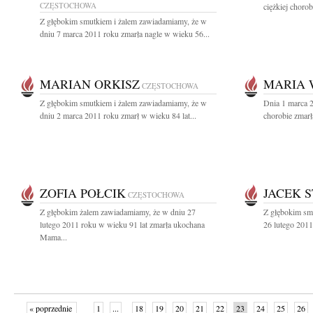
CZĘSTOCHOWA
ciężkiej choro
Z głębokim smutkiem i żalem zawiadamiamy, że w
dniu 7 marca 2011 roku zmarła nagle w wieku 56...
MARIAN ORKISZ
MARIA 
CZĘSTOCHOWA
Z głębokim smutkiem i żalem zawiadamiamy, że w
Dnia 1 marca 2
dniu 2 marca 2011 roku zmarł w wieku 84 lat...
chorobie zmarł
ZOFIA POŁCIK
JACEK S
CZĘSTOCHOWA
Z głębokim żalem zawiadamiamy, że w dniu 27
Z głębokim sm
lutego 2011 roku w wieku 91 lat zmarła ukochana
26 lutego 2011
Mama...
« poprzednie
1
...
18
19
20
21
22
23
24
25
26