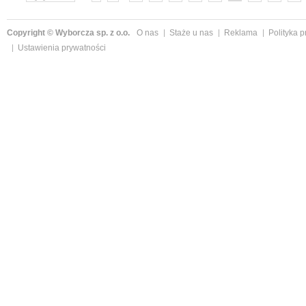
»
Copyright © Wyborcza sp. z o.o.
O nas
Staże u nas
Reklama
Polityka 
Ustawienia prywatności