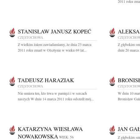
2011 roku zmar
STANISŁAW JANUSZ KOPEĆ
ALEKSA
CZĘSTOCHOWA
CZĘSTOCHO
Z wielkim żalem zawiadamiamy, że dnia 23 marca
Z głębokim sm
2011 roku zmarł w Olsztynie w wieku 69 lat...
dniu 20 marca 
TADEUSZ HARAZIAK
BRONIS
CZĘSTOCHOWA
CZĘSTOCHO
Nie umiera ten, kto trwa w pamięci i w sercach
W dniu 10 marc
naszych W dniu 14 marca 2011 roku odszedł mój...
Bronisław Gala
KATARZYNA WIESŁAWA
JAN GA
NOWAKOWSKA
WIEK: 56
Z głębokim smu