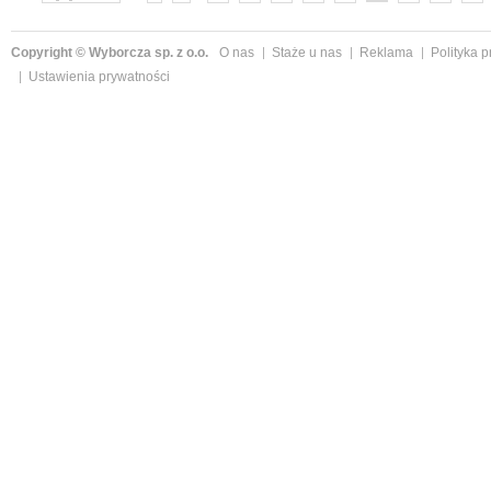
»
Copyright © Wyborcza sp. z o.o.
O nas
Staże u nas
Reklama
Polityka 
Ustawienia prywatności