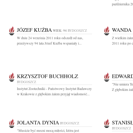
października 2
JÓZEF KUŹBA
WANDA 
WIEK: 94
BYDGOSZCZ
W dniu 24 września 2011 roku odszedł od nas,
Z wielkim żale
przeżywszy 94 lata Józef Kuźba wspaniały i...
2011 roku po c
KRZYSZTOF BUCHHOLZ
EDWARD
BYDGOSZCZ
"Nie umiera T
Instytut Zootechniki - Państwowy Instytut Badawczy
Z głębokim żal
w Krakowie z głębokim żalem przyjął wiadomość...
JOLANTA DYNIA
STANIS
BYDGOSZCZ
BYDGOSZCZ
"Musicie być mocni mocą miłości, która jest