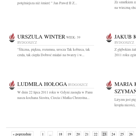
Ze smutkiem z
potężniejsza niż śmierć " Jan Paweł II Z...
na wieczną słu
URSZULA WINTER
JAKUB 
WIEK: 39
BYDGOSZCZ
BYDGOSZCZ
"Śliczna, piękna, rozumna, urocza Tak kobieca, tak
Z głębokim żal
czuła, tak ciepła Dobroć miałaś na twarzy i w...
2011 roku zgi
LUDMIŁA HOŁOGA
MARIA 
BYDGOSZCZ
SZYMA
W dniu 22 lipca 2011 roku w Gdyni zasnęła w Panu
nasza kochana Siostra, Ciocia i Matka Chrzestna...
Liryzm jest pi
kropla nicości
« poprzednie
1
...
18
19
20
21
22
23
24
25
26