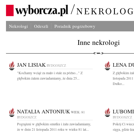
Nekrologi
Odeszli
Poradnik pogrzebowy
Inne nekrologi
JAN LISIAK
LENA D
BYDGOSZCZ
"Kochamy wciąż za mało i stale za późno..." Z
Z głębokim ża
głębokim żalem zawiadamiamy, że dnia 25...
listopada 201
Dulko...
NATALIA ANTONIUK
LUBOMI
WIEK: 81
BYDGOSZCZ
BYDGOSZCZ
Pogrążeni w głębokim smutku i żalu zawiadamiamy,
Pokój Ci wiecz
że w dniu 21 listopada 2011 roku w wieku 81 lat...
sięga, gdzie łza