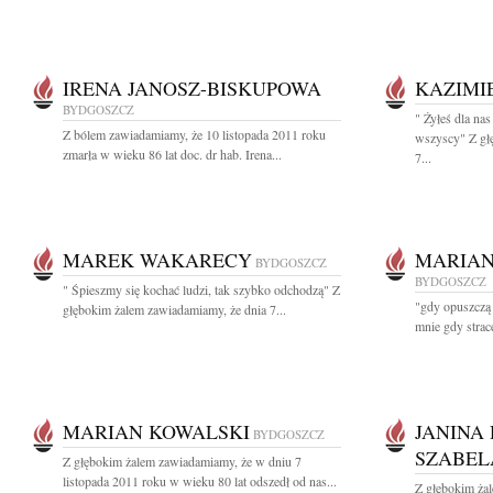
IRENA JANOSZ-BISKUPOWA
KAZIMI
BYDGOSZCZ
" Żyłeś dla nas
Z bólem zawiadamiamy, że 10 listopada 2011 roku
wszyscy" Z gł
zmarła w wieku 86 lat doc. dr hab. Irena...
7...
MAREK WAKARECY
MARIAN
BYDGOSZCZ
BYDGOSZCZ
" Śpieszmy się kochać ludzi, tak szybko odchodzą" Z
"gdy opuszczą 
głębokim żalem zawiadamiamy, że dnia 7...
mnie gdy stracę
MARIAN KOWALSKI
JANINA
BYDGOSZCZ
SZABEL
Z głębokim żalem zawiadamiamy, że w dniu 7
listopada 2011 roku w wieku 80 lat odszedł od nas...
Z głębokim ża