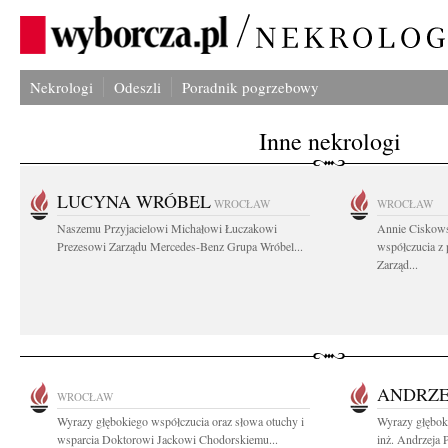
Nekrologi
Odeszli
Poradnik pogrzebowy
Inne nekrologi
LUCYNA WRÓBEL
WROCŁAW
WROCŁAW
Naszemu Przyjacielowi Michałowi Łuczakowi
Annie Ciskows
Prezesowi Zarządu Mercedes-Benz Grupa Wróbel...
współczucia z
Zarząd...
ANDRZE
WROCŁAW
Wyrazy głębokiego współczucia oraz słowa otuchy i
Wyrazy głębok
wsparcia Doktorowi Jackowi Chodorskiemu...
inż. Andrzeja 