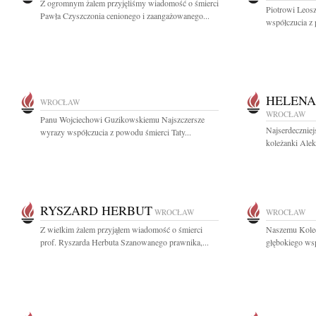
Z ogromnym żalem przyjęliśmy wiadomość o śmierci
Piotrowi Leos
Pawła Czyszczonia cenionego i zaangażowanego...
współczucia z
HELENA
WROCŁAW
WROCŁAW
Panu Wojciechowi Guzikowskiemu Najszczersze
Najserdeczniej
wyrazy współczucia z powodu śmierci Taty...
koleżanki Alek
RYSZARD HERBUT
WROCŁAW
WROCŁAW
Z wielkim żalem przyjąłem wiadomość o śmierci
Naszemu Kole
prof. Ryszarda Herbuta Szanowanego prawnika,...
głębokiego ws