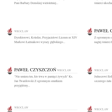
Pani Barbary Demskiej wieloletniej...
śmierci ukoch
PAWEŁ 
WROCŁAW
Dyrektorowi, Koledze, Przyjacielowi Liceum nr XIV
Z ogromnym s
Markowi Łaźniakowi wyrazy głębokiego...
nagłej śmierci
PAWEŁ CZYSZCZOŃ
WROCŁAW
WROCŁAW
"Nie umiera ten, kto trwa w pamięci żywych" Ks.
Juliuszowi Er
Jan Twardowski Z ogromnym smutkiem
szczerego żalu
przyjęliśmy...
WROCŁAW
WROCŁAW