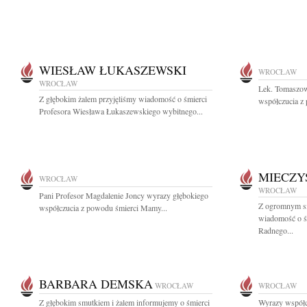
WIESŁAW ŁUKASZEWSKI
WROCŁAW
WROCŁAW
Lek. Tomaszow
Z głębokim żalem przyjęliśmy wiadomość o śmierci
współczucia z 
Profesora Wiesława Łukaszewskiego wybitnego...
MIECZY
WROCŁAW
WROCŁAW
Pani Profesor Magdalenie Joncy wyrazy głębokiego
Z ogromnym sm
współczucia z powodu śmierci Mamy...
wiadomość o ś
Radnego...
BARBARA DEMSKA
WROCŁAW
WROCŁAW
Z głębokim smutkiem i żalem informujemy o śmierci
Wyrazy współc