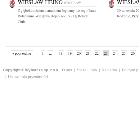
WIESŁAW HEJNO
WIESŁA
WROCŁAW
Z głębokim żalem i smutkiem żegnamy naszego Brata
30 września 2
Rotarianina Wiesława Hejno ARTYSTĘ Rotary
Rodzinie, Przy
Club...
« poprzednie
1
...
18
19
20
21
22
23
24
25
26
»
Copyright © Wyborcza sp. z o.o.
O nas
Staże u nas
Reklama
Polityka 
Ustawienia prywatności