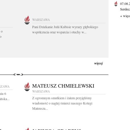
07.08
Serdec
+ więc
WARSZAWA
Pani Dziekanie Julii Kubisie wyrazy głębokiego
 o
współczucia oraz wsparcia i otuchy w...
o
więcej
MATEUSZ CHMIELEWSKI
SZAWA
WARSZAWA
niu 6
Z ogromnym smutkiem i żalem przyjęliśmy
ńska...
wiadomość o nagłej śmierci naszego Kolegi
Mateusza...