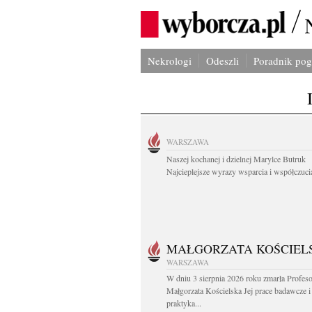
Nekrologi
Odeszli
Poradnik po
WARSZAWA
Naszej kochanej i dzielnej Marylce Butruk
Najcieplejsze wyrazy wsparcia i współczucia
MAŁGORZATA KOŚCIEL
WARSZAWA
W dniu 3 sierpnia 2026 roku zmarła Profes
Małgorzata Kościelska Jej prace badawcze i
praktyka...