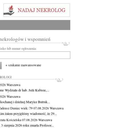
 nekrologów i wspomnień
wisko lub numer ogłoszenia:
+ szukanie zaawansowane
KROLOGI
.2026
Warszawa
ie Wydziału dr hab. Julii Kubisie,...
.2026
Warszawa
kochanej i dzielnej Marylce Butruk...
Tadeusz Duniec
wiek: 79
07.08.2026
Warszawa
kim żalem przyjęliśmy wiadomość, że 29...
zata Kościelska
07.08.2026
Warszawa
3 sierpnia 2026 roku zmarła Profesor...