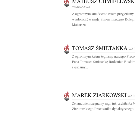
MATEUSZ CHMIELEWSK
WARSZAWA
Z ogromnym smutkiem i żalem przyjęliśmy
wiadomość o nagłej śmierci naszego Kolegi
Mateusza...
TOMASZ ŚMIETANKA
WA
Z ogromnym żalem żegnamy naszego Praco
Pana Tomasza Śmietankę Rodzinie i Bliski
składamy...
MAREK ZIARKOWSKI
WAR
Ze smutkiem żegnamy mgr. inż. architekta 
Ziarkowskiego Pracownika dydaktycznego..