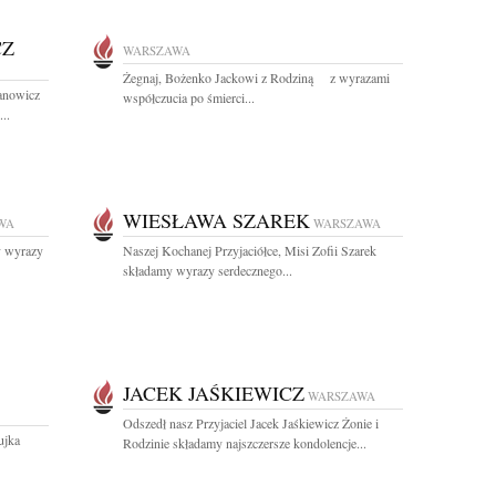
CZ
WARSZAWA
Żegnaj, Bożenko Jackowi z Rodziną z wyrazami
anowicz
współczucia po śmierci...
..
WIESŁAWA SZAREK
WA
WARSZAWA
y wyrazy
Naszej Kochanej Przyjaciółce, Misi Zofii Szarek
składamy wyrazy serdecznego...
JACEK JAŚKIEWICZ
WARSZAWA
Odszedł nasz Przyjaciel Jacek Jaśkiewicz Żonie i
ujka
Rodzinie składamy najszczersze kondolencje...