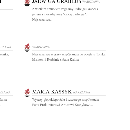
I
JADWIGA GRABEUS
WARSZAWA
Z wielkim smutkiem żegnamy Jadwigę Grabeus
jedyną i niezastąpioną "ciocię Jadwigę".
Najszczersze...
RSZAWA
WARSZAWA
wnika,
Najszczersze wyrazy współczucia po odejściu Tomka
m
Mirkowi i Rodzinie składa Kalina
MARIA KASSYK
SZAWA
WARSZAWA
Marka
Wyrazy głębokiego żalu i szczerego współczucia
.
Panu Prokuratorowi Arturowi Kassykowi...