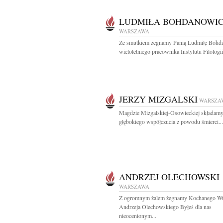
LUDMIŁA BOHDANOWI
WARSZAWA
Ze smutkiem żegnamy Panią Ludmiłę Bohd
wieloletniego pracownika Instytutu Filologii.
JERZY MIZGALSKI
WARSZA
Magdzie Mizgalskiej-Osowieckiej składam
głębokiego współczucia z powodu śmierci...
ANDRZEJ OLECHOWSKI
WARSZAWA
Z ogromnym żalem żegnamy Kochanego W
Andrzeja Olechowskiego Byłeś dla nas
nieocenionym...