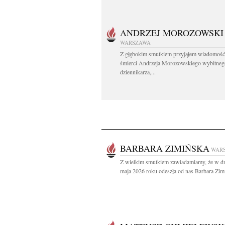
ANDRZEJ MOROZOWSKI
WARSZAWA
Z głębokim smutkiem przyjąłem wiadomość
śmierci Andrzeja Morozowskiego wybitneg
dziennikarza,...
BARBARA ZIMIŃSKA
WAR
Z wielkim smutkiem zawiadamiamy, że w d
maja 2026 roku odeszła od nas Barbara Zimi