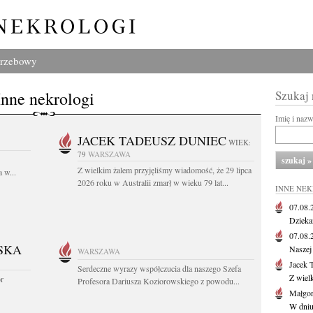
grzebowy
Inne nekrologi
Szukaj
Imię i naz
JACEK TADEUSZ DUNIEC
WIEK:
79
WARSZAWA
Z wielkim żalem przyjęliśmy wiadomość, że 29 lipca
 w...
2026 roku w Australii zmarł w wieku 79 lat...
INNE NE
07.08
Dziekan
07.08
SKA
Naszej 
WARSZAWA
Jacek 
Serdeczne wyrazy współczucia dla naszego Szefa
Z wiel
or
Profesora Dariusza Koziorowskiego z powodu...
Małgor
W dniu 