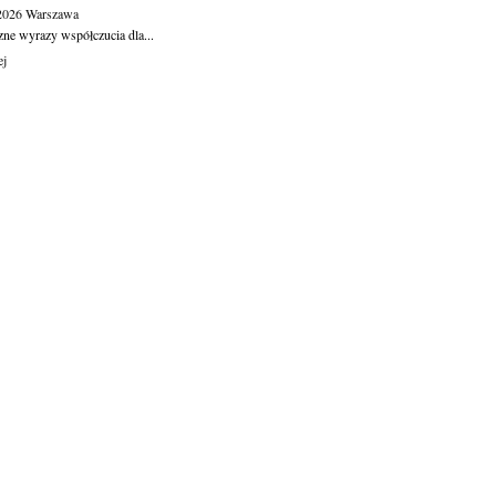
.2026
Warszawa
zne wyrazy współczucia dla...
ej