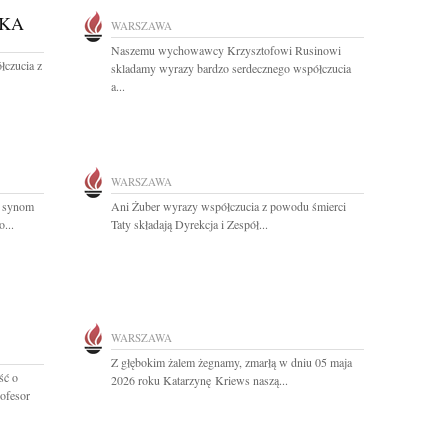
CKA
WARSZAWA
Naszemu wychowawcy Krzysztofowi Rusinowi
łczucia z
skladamy wyrazy bardzo serdecznego współczucia
a...
WARSZAWA
o synom
Ani Żuber wyrazy współczucia z powodu śmierci
...
Taty składają Dyrekcja i Zespół...
WARSZAWA
Z głębokim żalem żegnamy, zmarłą w dniu 05 maja
ść o
2026 roku Katarzynę Kriews naszą...
ofesor