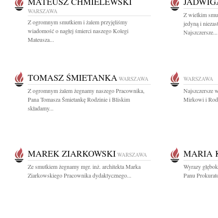
MATEUSZ CHMIELEWSKI
JADWIG
WARSZAWA
Z wielkim smu
Z ogromnym smutkiem i żalem przyjęliśmy
jedyną i niezas
wiadomość o nagłej śmierci naszego Kolegi
Najszczersze...
Mateusza...
TOMASZ ŚMIETANKA
WARSZAWA
WARSZAWA
Z ogromnym żalem żegnamy naszego Pracownika,
Najszczersze 
Pana Tomasza Śmietankę Rodzinie i Bliskim
Mirkowi i Rodz
składamy...
MAREK ZIARKOWSKI
MARIA 
WARSZAWA
Ze smutkiem żegnamy mgr. inż. architekta Marka
Wyrazy głęboki
Ziarkowskiego Pracownika dydaktycznego...
Panu Prokurat