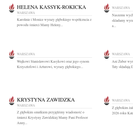
HELENA KASSYK-ROKICKA
WARSZAWA
WARSZAWA
Naszemu wych
Karolinie i Monice wyrazy głębokiego współczucia z
skladamy wyra
powodu śmierci Mamy Heleny...
a...
WARSZAWA
WARSZAWA
Wujkowi Stanisławowi Kasykowi oraz jego synom
Ani Żuber wyr
Krzysztofowi i Arturowi, wyrazy głębokiego...
Taty składają D
KRYSTYNA ZAWIDZKA
WARSZAWA
WARSZAWA
Z głębokim ża
Z głębokim smutkiem przyjęliśmy wiadomość o
2026 roku Kata
śmierci Krystyny Zawidzkiej Mamy Pani Profesor
Anny...