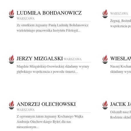
LUDMIŁA BOHDANOWICZ
WARSZAWA
WARSZAWA
Żegnaj, Boże
Ze smutkiem żegnamy Panią Ludmiłę Bohdanowicz
współczucia po
wieloletniego pracownika Instytutu Filologii...
JERZY MIZGALSKI
WIESŁA
WARSZAWA
Magdzie Mizgalskiej-Osowieckiej składamy wyrazy
Naszej Kochane
głębokiego współczucia z powodu śmierci...
składamy wyra
ANDRZEJ OLECHOWSKI
JACEK 
WARSZAWA
Odszedł nasz P
Z ogromnym żalem żegnamy Kochanego Wujka
Rodzinie skład
Andrzeja Olechowskiego Byłeś dla nas
nieocenionym...