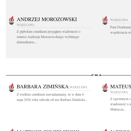
ANDRZEJ MOROZOWSKI
WARSZAWA
WARSZAWA
Pani Dziekanie
Z głębokim smutkiem przyjąłem wiadomość o
współczucia or
śmierci Andrzeja Morozowskiego wybitnego
dziennikarza,...
BARBARA ZIMIŃSKA
MATEUS
WARSZAWA
WARSZAWA
Z wielkim smutkiem zawiadamiamy, że w dniu 6
Z ogromnym sm
maja 2026 roku odeszła od nas Barbara Zimińska...
wiadomość o na
Mateusza...