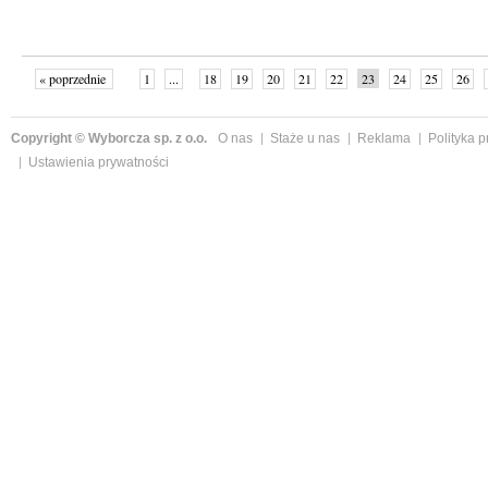
« poprzednie
1
...
18
19
20
21
22
23
24
25
26
»
Copyright © Wyborcza sp. z o.o.
O nas
Staże u nas
Reklama
Polityka 
Ustawienia prywatności