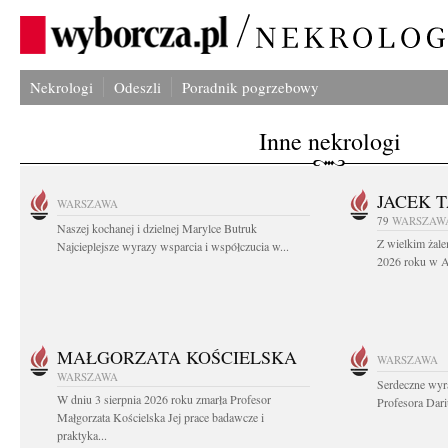
Nekrologi
Odeszli
Poradnik pogrzebowy
Inne nekrologi
JACEK 
WARSZAWA
79
WARSZAW
Naszej kochanej i dzielnej Marylce Butruk
Z wielkim żale
Najcieplejsze wyrazy wsparcia i współczucia w...
2026 roku w Au
MAŁGORZATA KOŚCIELSKA
WARSZAWA
WARSZAWA
Serdeczne wyr
W dniu 3 sierpnia 2026 roku zmarła Profesor
Profesora Dar
Małgorzata Kościelska Jej prace badawcze i
praktyka...