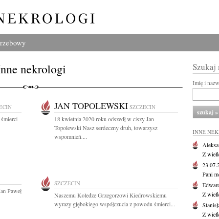
grzebowy
Inne nekrologi
Szukaj
Imię i naz
JAN TOPOLEWSKI
ECIN
SZCZECIN
 śmierci
18 kwietnia 2020 roku odszedł w ciszy Jan
Topolewski Nasz serdeczny druh, towarzysz
INNE NE
wspomnień....
Aleksa
Z wiel
23.07
Pani m
SZCZECIN
Edwar
Jan Paweł
Z wiel
Naszemu Koledze Grzegorzowi Kiedrowskiemu
wyrazy głębokiego współczucia z powodu śmierci...
Stanisł
Z wiel