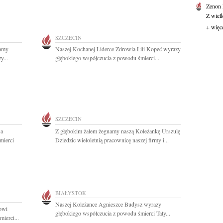
Zenon
Z wiel
+ więc
SZCZECIN
Mamy
Naszej Kochanej Liderce Zdrowia Lili Kopeć wyrazy
y...
głębokiego współczucia z powodu śmierci...
SZCZECIN
wa
Z głębokim żalem żegnamy naszą Koleżankę Urszulę
mierci
Dziedzic wieloletnią pracownicę naszej firmy i...
BIAŁYSTOK
Naszej Koleżance Agnieszce Budysz wyrazy
owi
głębokiego współczucia z powodu śmierci Taty...
ierci...