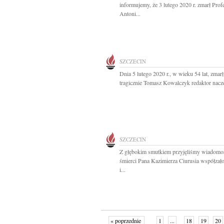
informujemy, że 3 lutego 2020 r. zmarł Prof
Antoni...
SZCZECIN
Dnia 5 lutego 2020 r., w wieku 54 lat, zmarł
tragicznie Tomasz Kowalczyk redaktor nacze
SZCZECIN
Z głębokim smutkiem przyjęliśmy wiadomo
śmierci Pana Kazimierza Ciurusia współzało
i...
« poprzednie
1
...
18
19
20