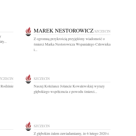
MAREK NESTOROWICZ
SZCZECIN
y
Z ogromną przykrością przyjęliśmy wiadomość o
ty...
śmierci Marka Nestorowicza Wspaniałego Człowieka
i...
ZCZECIN
SZCZECIN
 Rodzinie
Naszej Koleżance Jolancie Kowalewskiej wyrazy
głębokiego współczucia z powodu śmierci...
SZCZECIN
Z głębokim żalem zawiadamiamy, że 6 lutego 2020 r.