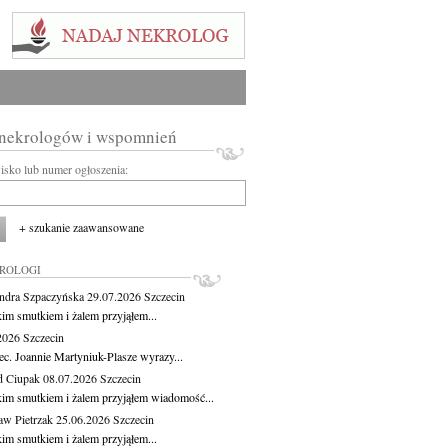
 nekrologów i wspomnień
wisko lub numer ogłoszenia:
+ szukanie zaawansowane
KROLOGI
ndra Szpaczyńska
29.07.2026
Szczecin
kim smutkiem i żalem przyjąłem...
.2026
Szczecin
ec. Joannie Martyniuk-Plasze wyrazy...
d Ciupak
08.07.2026
Szczecin
kim smutkiem i żalem przyjąłem wiadomość...
aw Pietrzak
25.06.2026
Szczecin
kim smutkiem i żalem przyjąłem...