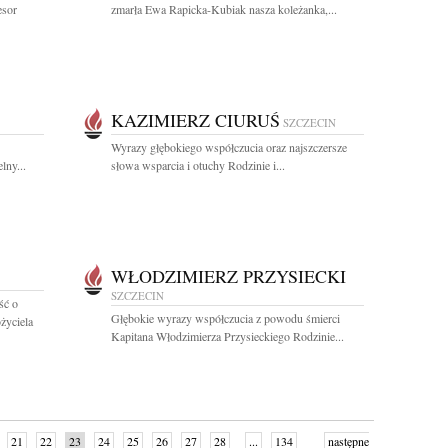
esor
zmarła Ewa Rapicka-Kubiak nasza koleżanka,...
KAZIMIERZ CIURUŚ
SZCZECIN
Wyrazy głębokiego współczucia oraz najszczersze
lny...
słowa wsparcia i otuchy Rodzinie i...
WŁODZIMIERZ PRZYSIECKI
SZCZECIN
ść o
Głębokie wyrazy współczucia z powodu śmierci
życiela
Kapitana Włodzimierza Przysieckiego Rodzinie...
21
22
23
24
25
26
27
28
...
134
następne