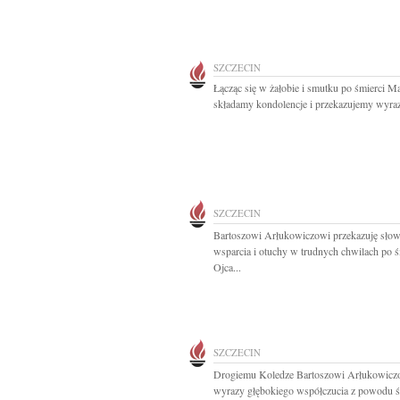
SZCZECIN
Łącząc się w żałobie i smutku po śmierci 
składamy kondolencje i przekazujemy wyraz
SZCZECIN
Bartoszowi Arłukowiczowi przekazuję sło
wsparcia i otuchy w trudnych chwilach po ś
Ojca...
SZCZECIN
Drogiemu Koledze Bartoszowi Arłukowicz
wyrazy głębokiego współczucia z powodu śm