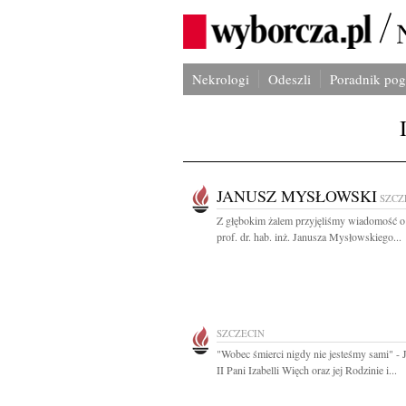
Nekrologi
Odeszli
Poradnik po
JANUSZ MYSŁOWSKI
SZCZ
Z głębokim żalem przyjęliśmy wiadomość o
prof. dr. hab. inż. Janusza Mysłowskiego...
SZCZECIN
"Wobec śmierci nigdy nie jesteśmy sami" - 
II Pani Izabelli Więch oraz jej Rodzinie i...