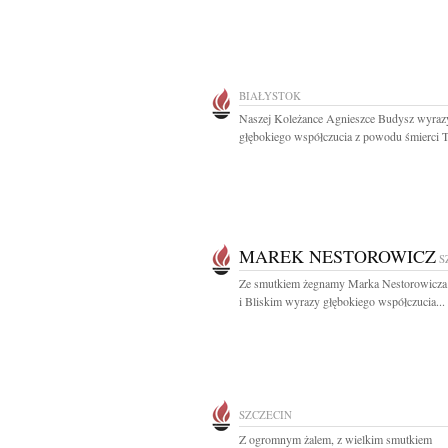
BIAŁYSTOK
Naszej Koleżance Agnieszce Budysz wyraz
głębokiego współczucia z powodu śmierci Ta
MAREK NESTOROWICZ
S
Ze smutkiem żegnamy Marka Nestorowicza
i Bliskim wyrazy głębokiego współczucia...
SZCZECIN
Z ogromnym żalem, z wielkim smutkiem