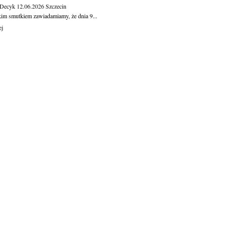
 Decyk
12.06.2026
Szczecin
kim smutkiem zawiadamiamy, że dnia 9...
ej