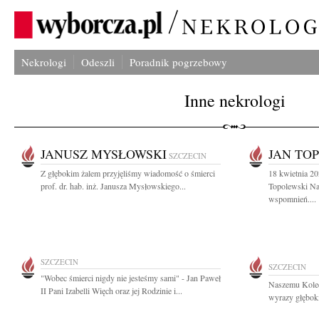
Nekrologi
Odeszli
Poradnik pogrzebowy
Inne nekrologi
JANUSZ MYSŁOWSKI
JAN TO
SZCZECIN
Z głębokim żalem przyjęliśmy wiadomość o śmierci
18 kwietnia 20
prof. dr. hab. inż. Janusza Mysłowskiego...
Topolewski Na
wspomnień....
SZCZECIN
SZCZECIN
"Wobec śmierci nigdy nie jesteśmy sami" - Jan Paweł
Naszemu Kole
II Pani Izabelli Więch oraz jej Rodzinie i...
wyrazy głęboki