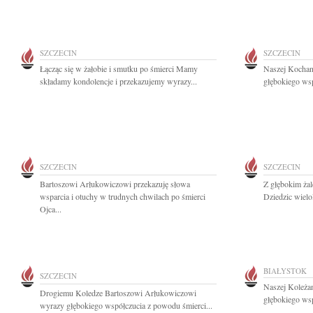
SZCZECIN
SZCZECIN
Łącząc się w żałobie i smutku po śmierci Mamy
Naszej Kochan
składamy kondolencje i przekazujemy wyrazy...
głębokiego wsp
SZCZECIN
SZCZECIN
Bartoszowi Arłukowiczowi przekazuję słowa
Z głębokim ża
wsparcia i otuchy w trudnych chwilach po śmierci
Dziedzic wielol
Ojca...
BIAŁYSTOK
SZCZECIN
Naszej Koleża
Drogiemu Koledze Bartoszowi Arłukowiczowi
głębokiego wsp
wyrazy głębokiego współczucia z powodu śmierci...