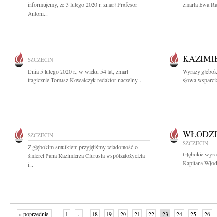
informujemy, że 3 lutego 2020 r. zmarł Profesor
zmarła Ewa Rap
Antoni...
KAZIMI
SZCZECIN
Dnia 5 lutego 2020 r., w wieku 54 lat, zmarł
Wyrazy głęboki
tragicznie Tomasz Kowalczyk redaktor naczelny...
słowa wsparcia 
WŁODZI
SZCZECIN
SZCZECIN
Z głębokim smutkiem przyjęliśmy wiadomość o
Głębokie wyra
śmierci Pana Kazimierza Ciurusia współzałożyciela
Kapitana Włodz
i...
« poprzednie
1
...
18
19
20
21
22
23
24
25
26