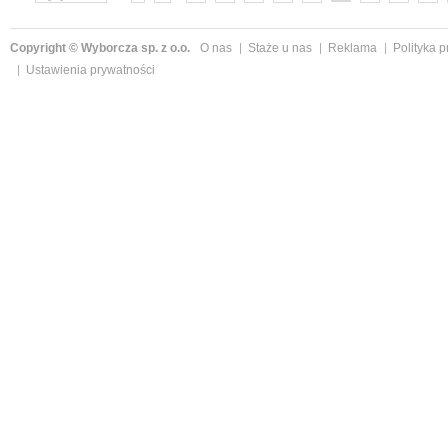
»
Copyright © Wyborcza sp. z o.o.
O nas
Staże u nas
Reklama
Polityka 
Ustawienia prywatności