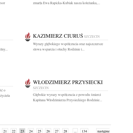
esor
zmarła Ewa Rapicka-Kubiak nasza koleżanka,...
KAZIMIERZ CIURUŚ
SZCZECIN
Wyrazy głębokiego współczucia oraz najszczersze
lny...
słowa wsparcia i otuchy Rodzinie i...
WŁODZIMIERZ PRZYSIECKI
SZCZECIN
ść o
Głębokie wyrazy współczucia z powodu śmierci
życiela
Kapitana Włodzimierza Przysieckiego Rodzinie...
21
22
23
24
25
26
27
28
...
134
następne