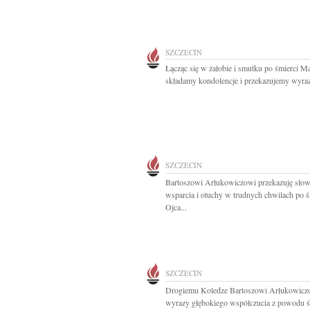
SZCZECIN
Łącząc się w żałobie i smutku po śmierci 
składamy kondolencje i przekazujemy wyraz
SZCZECIN
Bartoszowi Arłukowiczowi przekazuję sło
wsparcia i otuchy w trudnych chwilach po ś
Ojca...
SZCZECIN
Drogiemu Koledze Bartoszowi Arłukowicz
wyrazy głębokiego współczucia z powodu śm