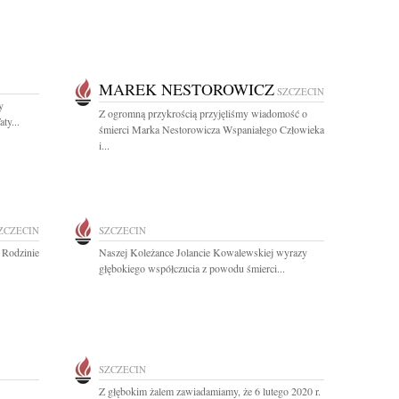
MAREK NESTOROWICZ
SZCZECIN
y
Z ogromną przykrością przyjęliśmy wiadomość o
ty...
śmierci Marka Nestorowicza Wspaniałego Człowieka
i...
ZCZECIN
SZCZECIN
 Rodzinie
Naszej Koleżance Jolancie Kowalewskiej wyrazy
głębokiego współczucia z powodu śmierci...
SZCZECIN
Z głębokim żalem zawiadamiamy, że 6 lutego 2020 r.