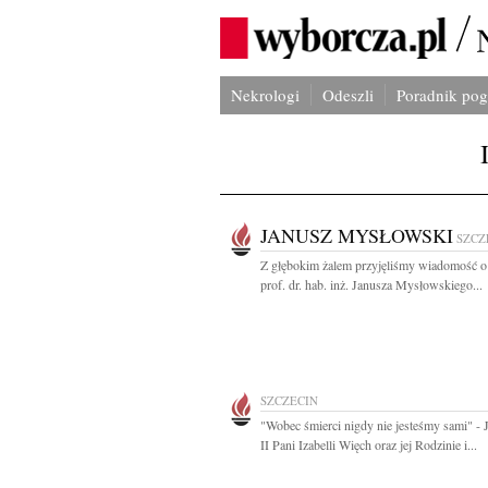
Nekrologi
Odeszli
Poradnik po
JANUSZ MYSŁOWSKI
SZCZ
Z głębokim żalem przyjęliśmy wiadomość o
prof. dr. hab. inż. Janusza Mysłowskiego...
SZCZECIN
"Wobec śmierci nigdy nie jesteśmy sami" - 
II Pani Izabelli Więch oraz jej Rodzinie i...