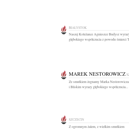
BIAŁYSTOK
Naszej Koleżance Agnieszce Budysz wyraz
głębokiego współczucia z powodu śmierci Ta
MAREK NESTOROWICZ
S
Ze smutkiem żegnamy Marka Nestorowicza
i Bliskim wyrazy głębokiego współczucia...
SZCZECIN
Z ogromnym żalem, z wielkim smutkiem