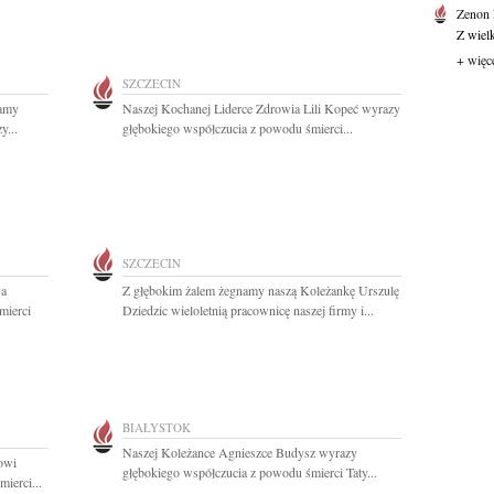
Zenon
Z wiel
+ więc
SZCZECIN
Mamy
Naszej Kochanej Liderce Zdrowia Lili Kopeć wyrazy
y...
głębokiego współczucia z powodu śmierci...
SZCZECIN
wa
Z głębokim żalem żegnamy naszą Koleżankę Urszulę
mierci
Dziedzic wieloletnią pracownicę naszej firmy i...
BIAŁYSTOK
Naszej Koleżance Agnieszce Budysz wyrazy
owi
głębokiego współczucia z powodu śmierci Taty...
ierci...