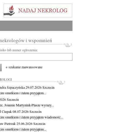
 nekrologów i wspomnień
wisko lub numer ogłoszenia:
+ szukanie zaawansowane
KROLOGI
ndra Szpaczyńska
29.07.2026
Szczecin
kim smutkiem i żalem przyjąłem...
.2026
Szczecin
ec. Joannie Martyniuk-Plasze wyrazy...
d Ciupak
08.07.2026
Szczecin
kim smutkiem i żalem przyjąłem wiadomość...
aw Pietrzak
25.06.2026
Szczecin
kim smutkiem i żalem przyjąłem...