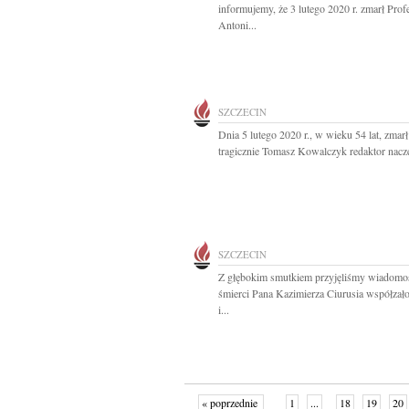
informujemy, że 3 lutego 2020 r. zmarł Prof
Antoni...
SZCZECIN
Dnia 5 lutego 2020 r., w wieku 54 lat, zmarł
tragicznie Tomasz Kowalczyk redaktor nacze
SZCZECIN
Z głębokim smutkiem przyjęliśmy wiadomo
śmierci Pana Kazimierza Ciurusia współzało
i...
« poprzednie
1
...
18
19
20