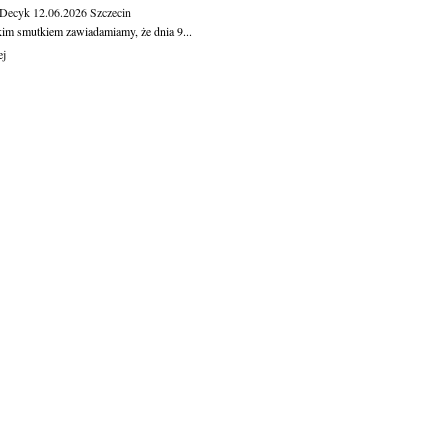
 Decyk
12.06.2026
Szczecin
kim smutkiem zawiadamiamy, że dnia 9...
ej