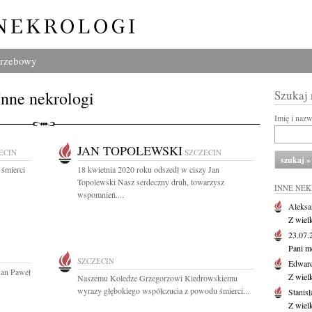
grzebowy
Inne nekrologi
Szukaj
Imię i naz
JAN TOPOLEWSKI
ECIN
SZCZECIN
 śmierci
18 kwietnia 2020 roku odszedł w ciszy Jan
Topolewski Nasz serdeczny druh, towarzysz
INNE NE
wspomnień....
Aleksa
Z wiel
23.07
Pani m
SZCZECIN
Edwar
Jan Paweł
Z wiel
Naszemu Koledze Grzegorzowi Kiedrowskiemu
wyrazy głębokiego współczucia z powodu śmierci...
Stanisł
Z wiel