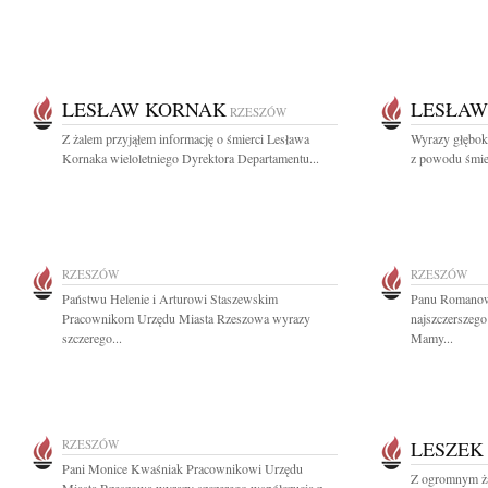
LESŁAW KORNAK
LESŁAW
RZESZÓW
Z żalem przyjąłem informację o śmierci Lesława
Wyrazy głęboki
Kornaka wieloletniego Dyrektora Departamentu...
z powodu śmie
RZESZÓW
RZESZÓW
Państwu Helenie i Arturowi Staszewskim
Panu Romanow
Pracownikom Urzędu Miasta Rzeszowa wyrazy
najszczerszego
szczerego...
Mamy...
RZESZÓW
LESZEK
Pani Monice Kwaśniak Pracownikowi Urzędu
Z ogromnym ża