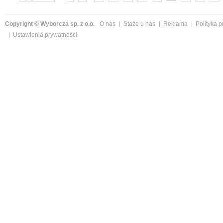
»
Copyright © Wyborcza sp. z o.o.
O nas
Staże u nas
Reklama
Polityka 
Ustawienia prywatności