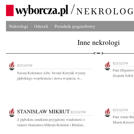
Nekrologi
Odeszli
Poradnik pogrzebowy
Inne nekrologi
RZESZÓW
RZESZÓW
Pani Zbignie
Naszej Koleżance Adw. Iwonie Kurylak wyrazy
Zespołu Szkół
głębokiego współczucia i słowa wsparcia, w...
STANISŁAW MIKRUT
RZESZÓW
RZESZÓW
Pani Annie Bi
Z głębokim smutkiem przyjęliśmy wiadomość o
Miasta Rzeszo
śmierci Stanisława Mikruta Rodzinie i Bliskim...