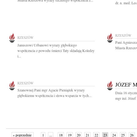
Miasta Rzeszowa wyrazy szczerego współczucia z...
dr. n. med. Le
RZESZÓW
RZESZÓW
Pani Agnieszc
Januszowi Urbanowi wyrazy głębokiego
Miasta Rzeszo
współczucia z powodu śmierci Taty składają Koledzy
i...
RZESZÓW
JÓZEF 
Szanownej Pani mgr Agacie Pieniążek wyrazy
Dnia 16 styczn
głębokiemu współczucia i słowa wsparcia w tych...
mgr inż. Józef
« poprzednie
1
...
18
19
20
21
22
23
24
25
26