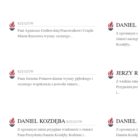
RZESZÓW
DANIEL
Pani Agnieszce Godlewskiej Pracownikowi Urzędu
Z ogromnym s
Miasta Rzeszowa wyrazy szczerego...
śmierci naszeg
Kozdęby...
RZESZÓW
JERZY 
Panu Jerzemu Polanowskiemu wyrazy głębokiego i
Z wielkim żal
szczerego współczucia z powodu śmierci...
Przyjaciela pr
i...
DANIEL KOZDĘBA
DANIEL
RZESZÓW
Z ogromnym żalem przyjęłam wiadomość o śmierci
Z ogromnym ża
Pana Prezydenta Daniela Kozdęby Rodzinie i...
Daniela Kozdę