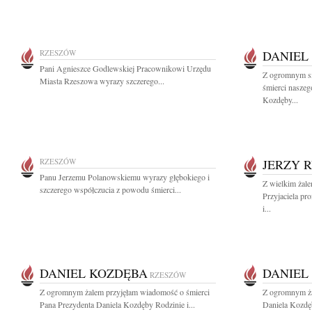
RZESZÓW
DANIEL
Pani Agnieszce Godlewskiej Pracownikowi Urzędu
Z ogromnym s
Miasta Rzeszowa wyrazy szczerego...
śmierci naszeg
Kozdęby...
RZESZÓW
JERZY 
Panu Jerzemu Polanowskiemu wyrazy głębokiego i
Z wielkim żal
szczerego współczucia z powodu śmierci...
Przyjaciela pr
i...
DANIEL KOZDĘBA
DANIEL
RZESZÓW
Z ogromnym żalem przyjęłam wiadomość o śmierci
Z ogromnym ża
Pana Prezydenta Daniela Kozdęby Rodzinie i...
Daniela Kozdę