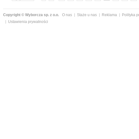
»
Copyright © Wyborcza sp. z o.o.
O nas
Staże u nas
Reklama
Polityka 
Ustawienia prywatności