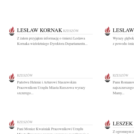
LESŁAW KORNAK
LESŁAW
RZESZÓW
Z żalem przyjąłem informację o śmierci Lesława
Wyrazy głęboki
Kornaka wieloletniego Dyrektora Departamentu...
z powodu śmie
RZESZÓW
RZESZÓW
Państwu Helenie i Arturowi Staszewskim
Panu Romanow
Pracownikom Urzędu Miasta Rzeszowa wyrazy
najszczerszego
szczerego...
Mamy...
RZESZÓW
LESZEK
Pani Monice Kwaśniak Pracownikowi Urzędu
Z ogromnym ża