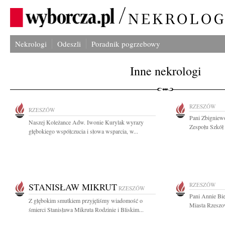
Nekrologi
Odeszli
Poradnik pogrzebowy
Inne nekrologi
RZESZÓW
RZESZÓW
Pani Zbignie
Naszej Koleżance Adw. Iwonie Kurylak wyrazy
Zespołu Szkół
głębokiego współczucia i słowa wsparcia, w...
STANISŁAW MIKRUT
RZESZÓW
RZESZÓW
Pani Annie Bi
Z głębokim smutkiem przyjęliśmy wiadomość o
Miasta Rzeszo
śmierci Stanisława Mikruta Rodzinie i Bliskim...