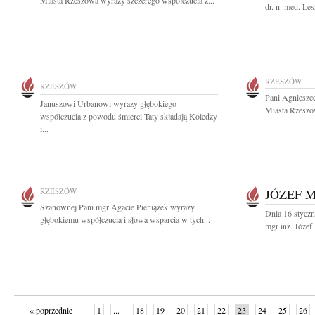
Miasta Rzeszowa wyrazy szczerego współczucia z...
dr. n. med. Le
RZESZÓW
RZESZÓW
Pani Agnieszc
Januszowi Urbanowi wyrazy głębokiego
Miasta Rzeszo
współczucia z powodu śmierci Taty składają Koledzy
i...
RZESZÓW
JÓZEF 
Szanownej Pani mgr Agacie Pieniążek wyrazy
Dnia 16 styczn
głębokiemu współczucia i słowa wsparcia w tych...
mgr inż. Józef
« poprzednie
1
...
18
19
20
21
22
23
24
25
26