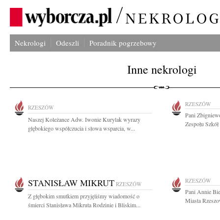
Nekrologi
Odeszli
Poradnik pogrzebowy
Inne nekrologi
RZESZÓW
RZESZÓW
Pani Zbignie
Naszej Koleżance Adw. Iwonie Kurylak wyrazy
Zespołu Szkół
głębokiego współczucia i słowa wsparcia, w...
STANISŁAW MIKRUT
RZESZÓW
RZESZÓW
Pani Annie Bi
Z głębokim smutkiem przyjęliśmy wiadomość o
Miasta Rzeszo
śmierci Stanisława Mikruta Rodzinie i Bliskim...