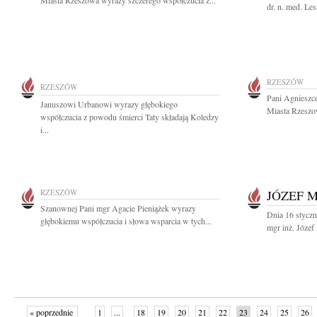
Miasta Rzeszowa wyrazy szczerego współczucia z...
dr. n. med. Le
RZESZÓW
RZESZÓW
Pani Agnieszc
Januszowi Urbanowi wyrazy głębokiego
Miasta Rzeszo
współczucia z powodu śmierci Taty składają Koledzy
i...
RZESZÓW
JÓZEF 
Szanownej Pani mgr Agacie Pieniążek wyrazy
Dnia 16 styczn
głębokiemu współczucia i słowa wsparcia w tych...
mgr inż. Józef
« poprzednie
1
...
18
19
20
21
22
23
24
25
26