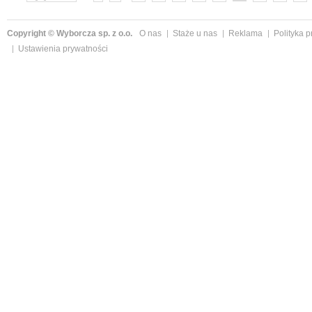
»
Copyright © Wyborcza sp. z o.o.
O nas
Staże u nas
Reklama
Polityka 
Ustawienia prywatności