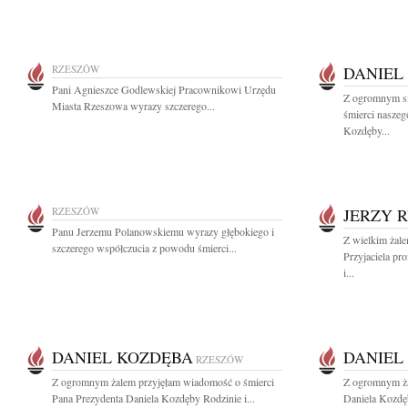
RZESZÓW
DANIEL
Pani Agnieszce Godlewskiej Pracownikowi Urzędu
Z ogromnym s
Miasta Rzeszowa wyrazy szczerego...
śmierci naszeg
Kozdęby...
RZESZÓW
JERZY 
Panu Jerzemu Polanowskiemu wyrazy głębokiego i
Z wielkim żal
szczerego współczucia z powodu śmierci...
Przyjaciela pr
i...
DANIEL KOZDĘBA
DANIEL
RZESZÓW
Z ogromnym żalem przyjęłam wiadomość o śmierci
Z ogromnym ża
Pana Prezydenta Daniela Kozdęby Rodzinie i...
Daniela Kozdę