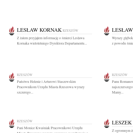
LESŁAW KORNAK
LESŁAW
RZESZÓW
Z żalem przyjąłem informację o śmierci Lesława
Wyrazy głęboki
Kornaka wieloletniego Dyrektora Departamentu...
z powodu śmie
RZESZÓW
RZESZÓW
Państwu Helenie i Arturowi Staszewskim
Panu Romanow
Pracownikom Urzędu Miasta Rzeszowa wyrazy
najszczerszego
szczerego...
Mamy...
RZESZÓW
LESZEK
Pani Monice Kwaśniak Pracownikowi Urzędu
Z ogromnym ża