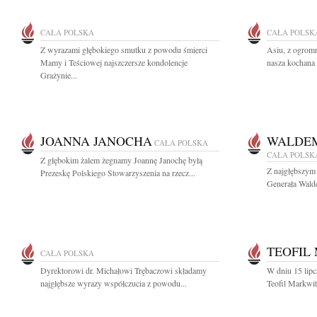
CAŁA POLSKA
CAŁA POLSK
Z wyrazami głębokiego smutku z powodu śmierci
Asiu, z ogrom
Mamy i Teściowej najszczersze kondolencje
nasza kochana 
Grażynie...
JOANNA JANOCHA
WALDE
CAŁA POLSKA
CAŁA POLSK
Z głębokim żalem żegnamy Joannę Janochę byłą
Z najgłębszym
Prezeskę Polskiego Stowarzyszenia na rzecz...
Generała Wald
TEOFIL
CAŁA POLSKA
Dyrektorowi dr. Michałowi Trębaczowi składamy
W dniu 15 lipc
najgłębsze wyrazy współczucia z powodu...
Teofil Markwit