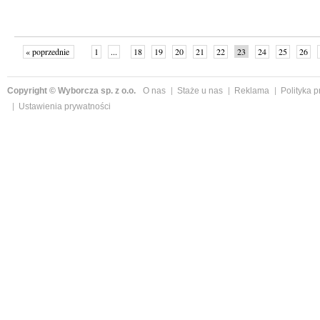
« poprzednie
1
...
18
19
20
21
22
23
24
25
26
»
Copyright © Wyborcza sp. z o.o.
O nas
Staże u nas
Reklama
Polityka 
Ustawienia prywatności