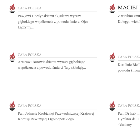
MACIEJ
CAŁA POLSKA
Pawłowi Hordyńskiemu składamy wyrazy
Z wielkim smu
głębokiego współczucia z powodu śmierci Ojca
Kolegę i wielo
Łączymy...
CAŁA POLSKA
CAŁA POLSK
Arturowi Borowińskiemu wyrazy głębokiego
Karolinie Bie
współczucia z powodu śmierci Taty składają...
powodu śmierci
CAŁA POLSKA
CAŁA POLSK
Pani Jolancie Korbickiej Przewodniczącej Krajowej
Pani Dr hab. 
Komisji Rewizyjnej Ogólnopolskiego...
Dyrektor ds. 
składamy...