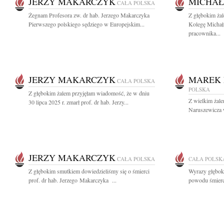
JERZY MAKARCZYK
MICHAŁ
CAŁA POLSKA
Żegnam Profesora zw. dr hab. Jerzego Makarczyka
Z głębokim ża
Pierwszego polskiego sędziego w Europejskim...
Kolegę Michała
pracownika...
JERZY MAKARCZYK
MAREK 
CAŁA POLSKA
POLSKA
Z głębokim żalem przyjęłam wiadomość, że w dniu
Z wielkim żal
30 lipca 2025 r. zmarł prof. dr hab. Jerzy...
Naruszewicza 
JERZY MAKARCZYK
CAŁA POLSKA
CAŁA POLSK
Z głębokim smutkiem dowiedzieliśmy się o śmierci
Wyrazy głęboki
prof. dr hab. Jerzego Makarczyka ...
powodu śmierc