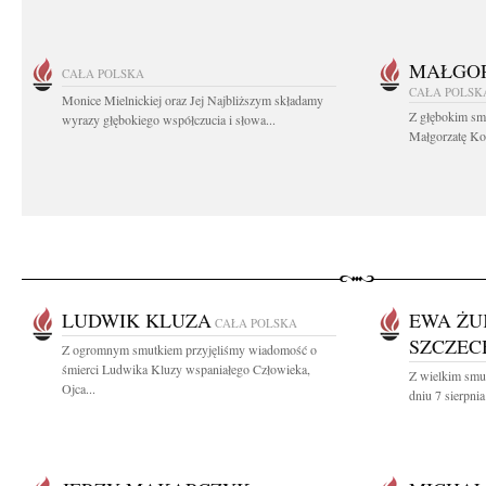
MAŁGOR
CAŁA POLSKA
CAŁA POLSK
Monice Mielnickiej oraz Jej Najbliższym składamy
Z głębokim sm
wyrazy głębokiego współczucia i słowa...
Małgorzatę Koś
LUDWIK KLUZA
EWA ŻU
CAŁA POLSKA
SZCZE
Z ogromnym smutkiem przyjęliśmy wiadomość o
śmierci Ludwika Kluzy wspaniałego Człowieka,
Z wielkim smu
Ojca...
dniu 7 sierpnia