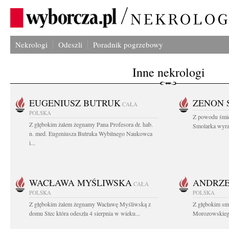
Nekrologi
Odeszli
Poradnik pogrzebowy
Inne nekrologi
EUGENIUSZ BUTRUK
ZENON 
CAŁA
POLSKA
Z powodu śmie
Z głębokim żalem żegnamy Pana Profesora dr. hab.
Smolarka wyraz
n. med. Eugeniusza Butruka Wybitnego Naukowca
i...
WACŁAWA MYŚLIWSKA
ANDRZE
CAŁA
POLSKA
POLSKA
Z głębokim żalem żegnamy Wacławę Myśliwską z
Z głębokim sm
domu Stec która odeszła 4 sierpnia w wieku...
Morozowskiego 