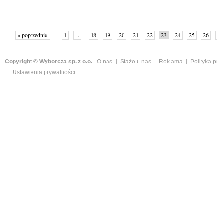
« poprzednie
1
...
18
19
20
21
22
23
24
25
26
»
Copyright © Wyborcza sp. z o.o.
O nas
Staże u nas
Reklama
Polityka 
Ustawienia prywatności