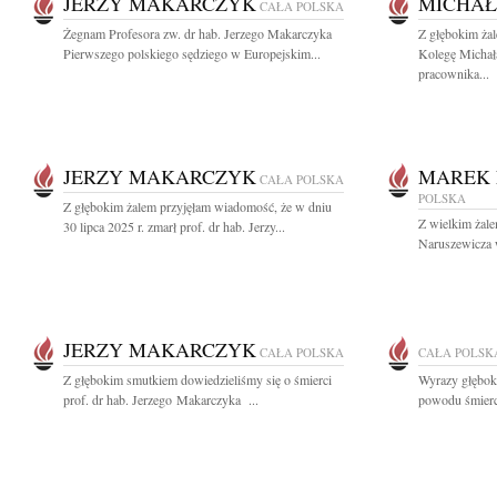
JERZY MAKARCZYK
MICHAŁ
CAŁA POLSKA
Żegnam Profesora zw. dr hab. Jerzego Makarczyka
Z głębokim ża
Pierwszego polskiego sędziego w Europejskim...
Kolegę Michała
pracownika...
JERZY MAKARCZYK
MAREK 
CAŁA POLSKA
POLSKA
Z głębokim żalem przyjęłam wiadomość, że w dniu
Z wielkim żal
30 lipca 2025 r. zmarł prof. dr hab. Jerzy...
Naruszewicza 
JERZY MAKARCZYK
CAŁA POLSKA
CAŁA POLSK
Z głębokim smutkiem dowiedzieliśmy się o śmierci
Wyrazy głęboki
prof. dr hab. Jerzego Makarczyka ...
powodu śmierc