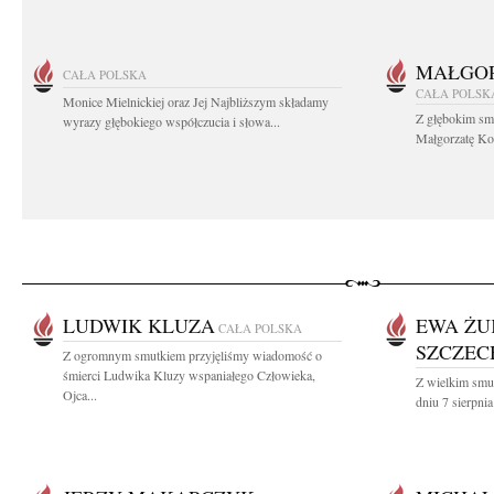
MAŁGOR
CAŁA POLSKA
CAŁA POLSK
Monice Mielnickiej oraz Jej Najbliższym składamy
Z głębokim sm
wyrazy głębokiego współczucia i słowa...
Małgorzatę Koś
LUDWIK KLUZA
EWA ŻU
CAŁA POLSKA
SZCZE
Z ogromnym smutkiem przyjęliśmy wiadomość o
śmierci Ludwika Kluzy wspaniałego Człowieka,
Z wielkim smu
Ojca...
dniu 7 sierpnia