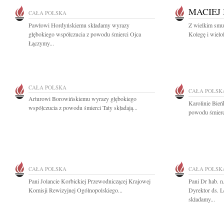
MACIEJ
CAŁA POLSKA
Pawłowi Hordyńskiemu składamy wyrazy
Z wielkim smu
głębokiego współczucia z powodu śmierci Ojca
Kolegę i wielo
Łączymy...
CAŁA POLSKA
CAŁA POLSK
Arturowi Borowińskiemu wyrazy głębokiego
Karolinie Bie
współczucia z powodu śmierci Taty składają...
powodu śmierci
CAŁA POLSKA
CAŁA POLSK
Pani Jolancie Korbickiej Przewodniczącej Krajowej
Pani Dr hab. 
Komisji Rewizyjnej Ogólnopolskiego...
Dyrektor ds. 
składamy...