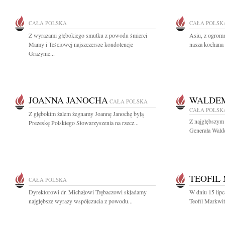
CAŁA POLSKA
CAŁA POLSK
Z wyrazami głębokiego smutku z powodu śmierci
Asiu, z ogrom
Mamy i Teściowej najszczersze kondolencje
nasza kochana 
Grażynie...
JOANNA JANOCHA
WALDE
CAŁA POLSKA
CAŁA POLSK
Z głębokim żalem żegnamy Joannę Janochę byłą
Z najgłębszym
Prezeskę Polskiego Stowarzyszenia na rzecz...
Generała Wald
TEOFIL
CAŁA POLSKA
Dyrektorowi dr. Michałowi Trębaczowi składamy
W dniu 15 lipc
najgłębsze wyrazy współczucia z powodu...
Teofil Markwit