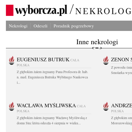
Nekrologi
Odeszli
Poradnik pogrzebowy
Inne nekrologi
EUGENIUSZ BUTRUK
ZENON 
CAŁA
POLSKA
Z powodu śmie
Z głębokim żalem żegnamy Pana Profesora dr. hab.
Smolarka wyraz
n. med. Eugeniusza Butruka Wybitnego Naukowca
i...
WACŁAWA MYŚLIWSKA
ANDRZE
CAŁA
POLSKA
POLSKA
Z głębokim żalem żegnamy Wacławę Myśliwską z
Z głębokim sm
domu Stec która odeszła 4 sierpnia w wieku...
Morozowskiego 