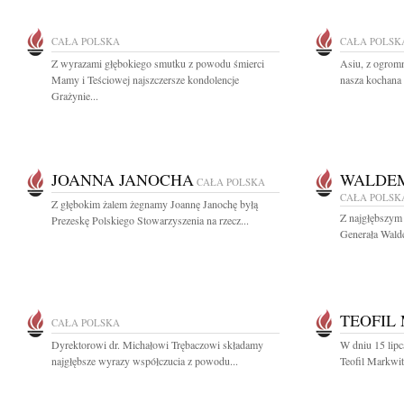
CAŁA POLSKA
CAŁA POLSK
Z wyrazami głębokiego smutku z powodu śmierci
Asiu, z ogrom
Mamy i Teściowej najszczersze kondolencje
nasza kochana 
Grażynie...
JOANNA JANOCHA
WALDE
CAŁA POLSKA
CAŁA POLSK
Z głębokim żalem żegnamy Joannę Janochę byłą
Z najgłębszym
Prezeskę Polskiego Stowarzyszenia na rzecz...
Generała Wald
TEOFIL
CAŁA POLSKA
Dyrektorowi dr. Michałowi Trębaczowi składamy
W dniu 15 lipc
najgłębsze wyrazy współczucia z powodu...
Teofil Markwit