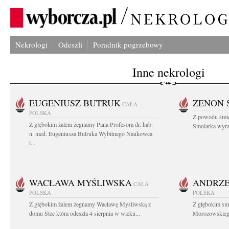
Nekrologi
Odeszli
Poradnik pogrzebowy
Inne nekrologi
EUGENIUSZ BUTRUK
ZENON 
CAŁA
POLSKA
Z powodu śmie
Z głębokim żalem żegnamy Pana Profesora dr. hab.
Smolarka wyraz
n. med. Eugeniusza Butruka Wybitnego Naukowca
i...
WACŁAWA MYŚLIWSKA
ANDRZE
CAŁA
POLSKA
POLSKA
Z głębokim żalem żegnamy Wacławę Myśliwską z
Z głębokim sm
domu Stec która odeszła 4 sierpnia w wieku...
Morozowskiego 