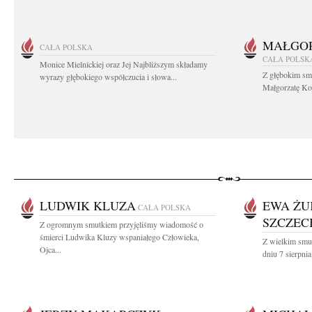
MAŁGOR
CAŁA POLSKA
CAŁA POLSK
Monice Mielnickiej oraz Jej Najbliższym składamy
Z głębokim sm
wyrazy głębokiego współczucia i słowa...
Małgorzatę Koś
LUDWIK KLUZA
EWA ŻU
CAŁA POLSKA
SZCZE
Z ogromnym smutkiem przyjęliśmy wiadomość o
śmierci Ludwika Kluzy wspaniałego Człowieka,
Z wielkim smu
Ojca...
dniu 7 sierpnia