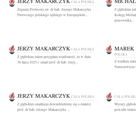
JERZY MAKARCZYK
MICHAŁ
CAŁA POLSKA
Żegnam Profesora zw. dr hab. Jerzego Makarczyka
Z głębokim ża
Pierwszego polskiego sędziego w Europejskim...
Kolegę Michała
pracownika...
JERZY MAKARCZYK
MAREK 
CAŁA POLSKA
POLSKA
Z głębokim żalem przyjęłam wiadomość, że w dniu
Z wielkim żal
30 lipca 2025 r. zmarł prof. dr hab. Jerzy...
Naruszewicza 
JERZY MAKARCZYK
CAŁA POLSKA
CAŁA POLSK
Z głębokim smutkiem dowiedzieliśmy się o śmierci
Wyrazy głęboki
prof. dr hab. Jerzego Makarczyka ...
powodu śmierc