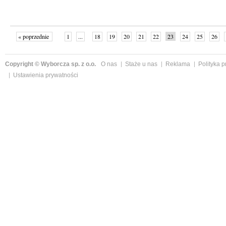
« poprzednie
1
...
18
19
20
21
22
23
24
25
26
»
Copyright © Wyborcza sp. z o.o.
O nas
Staże u nas
Reklama
Polityka 
Ustawienia prywatności