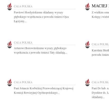
MACIEJ
CAŁA POLSKA
Pawłowi Hordyńskiemu składamy wyrazy
Z wielkim smu
głębokiego współczucia z powodu śmierci Ojca
Kolegę i wielo
Łączymy...
CAŁA POLSKA
CAŁA POLSK
Arturowi Borowińskiemu wyrazy głębokiego
Karolinie Bie
współczucia z powodu śmierci Taty składają...
powodu śmierci
CAŁA POLSKA
CAŁA POLSK
Pani Jolancie Korbickiej Przewodniczącej Krajowej
Pani Dr hab. 
Komisji Rewizyjnej Ogólnopolskiego...
Dyrektor ds. 
składamy...