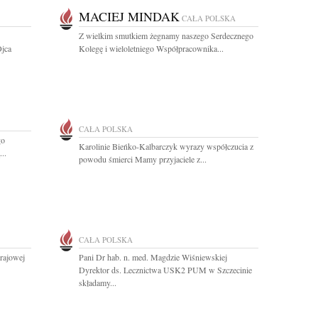
MACIEJ MINDAK
CAŁA POLSKA
Z wielkim smutkiem żegnamy naszego Serdecznego
Ojca
Kolegę i wieloletniego Współpracownika...
CAŁA POLSKA
go
Karolinie Bieńko-Kalbarczyk wyrazy współczucia z
..
powodu śmierci Mamy przyjaciele z...
CAŁA POLSKA
Krajowej
Pani Dr hab. n. med. Magdzie Wiśniewskiej
Dyrektor ds. Lecznictwa USK2 PUM w Szczecinie
składamy...