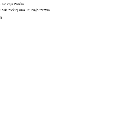
.2026
cała Polska
Mielnickiej oraz Jej Najbliższym...
ej