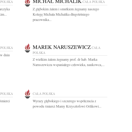
MICHAŁ MICHALIK
 POLSKA
CAŁA POLSKA
arczyka
Z głębokim żalem i smutkiem żegnamy naszego
im...
Kolegę Michała Michalika długoletniego
pracownika...
MAREK NARUSZEWICZ
 POLSKA
CAŁA
POLSKA
 w dniu
Z wielkim żalem żegnamy prof. dr hab. Marka
Naruszewicza wspaniałego człowieka, naukowca,...
 POLSKA
CAŁA POLSKA
śmierci
Wyrazy głębokiego i szczerego współczucia z
powodu śmierci Mamy Krzysztofowi Orlikowi...