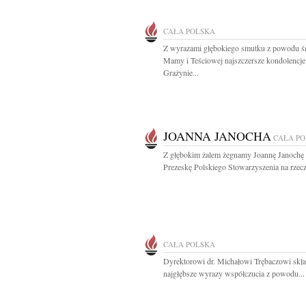
CAŁA POLSKA
Z wyrazami głębokiego smutku z powodu ś
Mamy i Teściowej najszczersze kondolencje
Grażynie...
JOANNA JANOCHA
CAŁA P
Z głębokim żalem żegnamy Joannę Janochę 
Prezeskę Polskiego Stowarzyszenia na rzecz
CAŁA POLSKA
Dyrektorowi dr. Michałowi Trębaczowi skł
najgłębsze wyrazy współczucia z powodu...