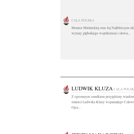
CAŁA POLSKA
Monice Mielnickiej oraz Jej Najbliższym s
wyrazy głębokiego współczucia i słowa...
LUDWIK KLUZA
CAŁA POLS
Z ogromnym smutkiem przyjęliśmy wiadom
śmierci Ludwika Kluzy wspaniałego Człowi
Ojca...