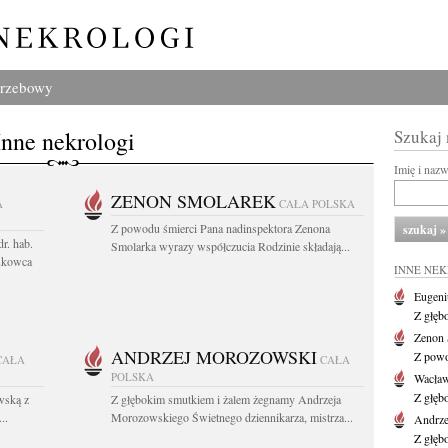
grzebowy
Inne nekrologi
Szukaj
Imię i naz
ZENON SMOLAREK
A
CAŁA POLSKA
Z powodu śmierci Pana nadinspektora Zenona
r. hab.
Smolarka wyrazy współczucia Rodzinie składają...
ukowca
INNE NE
Eugeni
Z głęb
Zenon 
ANDRZEJ MOROZOWSKI
Z powo
CAŁA
CAŁA
POLSKA
Wacła
Z głęb
wską z
Z głębokim smutkiem i żalem żegnamy Andrzeja
..
Morozowskiego Świetnego dziennikarza, mistrza...
Andrze
Z głęb