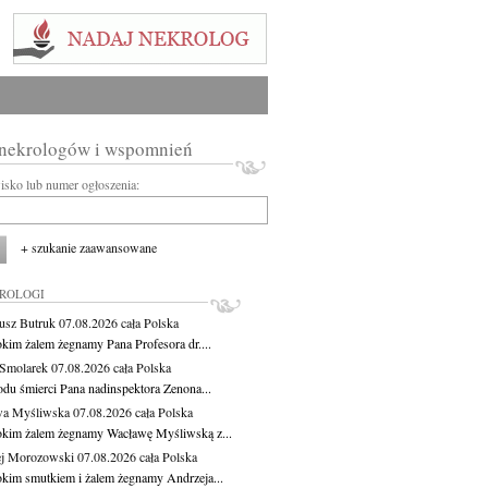
 nekrologów i wspomnień
wisko lub numer ogłoszenia:
+ szukanie zaawansowane
KROLOGI
usz Butruk
07.08.2026
cała Polska
okim żalem żegnamy Pana Profesora dr....
Smolarek
07.08.2026
cała Polska
du śmierci Pana nadinspektora Zenona...
wa Myśliwska
07.08.2026
cała Polska
okim żalem żegnamy Wacławę Myśliwską z...
j Morozowski
07.08.2026
cała Polska
okim smutkiem i żalem żegnamy Andrzeja...