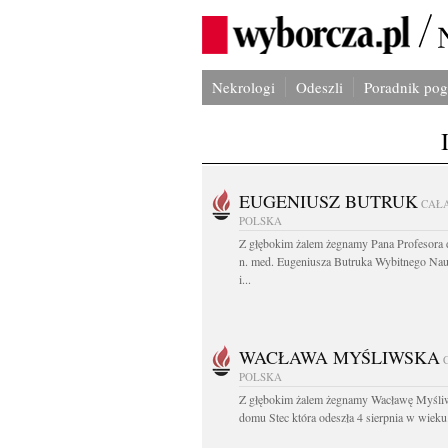
Nekrologi
Odeszli
Poradnik po
EUGENIUSZ BUTRUK
CAŁ
POLSKA
Z głębokim żalem żegnamy Pana Profesora d
n. med. Eugeniusza Butruka Wybitnego Na
i...
WACŁAWA MYŚLIWSKA
POLSKA
Z głębokim żalem żegnamy Wacławę Myśli
domu Stec która odeszła 4 sierpnia w wieku.