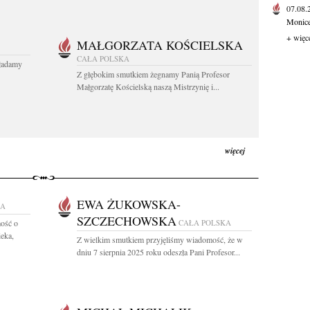
07.08
Monice 
+ więc
MAŁGORZATA KOŚCIELSKA
CAŁA POLSKA
kładamy
Z głębokim smutkiem żegnamy Panią Profesor
Małgorzatę Kościelską naszą Mistrzynię i...
więcej
EWA ŻUKOWSKA-
KA
SZCZECHOWSKA
ość o
CAŁA POLSKA
eka,
Z wielkim smutkiem przyjęliśmy wiadomość, że w
dniu 7 sierpnia 2025 roku odeszła Pani Profesor...