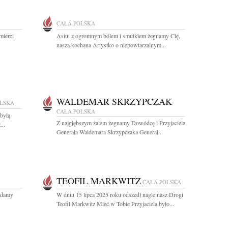
CAŁA POLSKA
mierci
Asiu, z ogromnym bólem i smutkiem żegnamy Cię,
nasza kochana Artystko o niepowtarzalnym...
WALDEMAR SKRZYPCZAK
OLSKA
CAŁA POLSKA
byłą
Z najgłębszym żalem żegnamy Dowódcę i Przyjaciela
...
Generała Waldemara Skrzypczaka Generał...
TEOFIL MARKWITZ
CAŁA POLSKA
adamy
W dniu 15 lipca 2025 roku odszedł nagle nasz Drogi
Teofil Markwitz Mieć w Tobie Przyjaciela było...