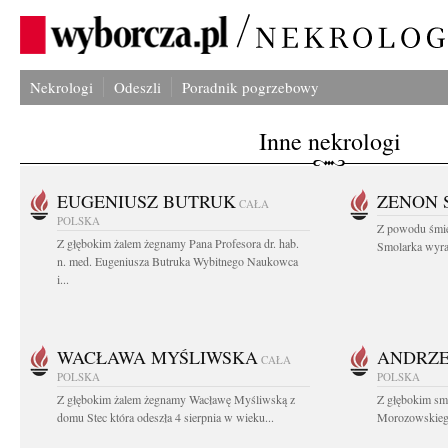
Nekrologi
Odeszli
Poradnik pogrzebowy
Inne nekrologi
EUGENIUSZ BUTRUK
ZENON 
CAŁA
POLSKA
Z powodu śmie
Z głębokim żalem żegnamy Pana Profesora dr. hab.
Smolarka wyraz
n. med. Eugeniusza Butruka Wybitnego Naukowca
i...
WACŁAWA MYŚLIWSKA
ANDRZE
CAŁA
POLSKA
POLSKA
Z głębokim żalem żegnamy Wacławę Myśliwską z
Z głębokim sm
domu Stec która odeszła 4 sierpnia w wieku...
Morozowskiego 