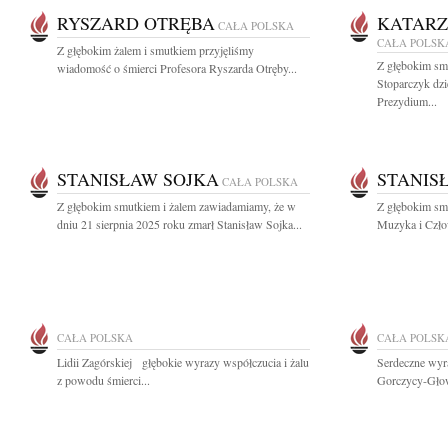
RYSZARD OTRĘBA
KATARZ
CAŁA POLSKA
CAŁA POLSK
Z głębokim żalem i smutkiem przyjęliśmy
Z głębokim sm
wiadomość o śmierci Profesora Ryszarda Otręby...
Stoparczyk dzi
Prezydium...
STANISŁAW SOJKA
STANIS
CAŁA POLSKA
Z głębokim smutkiem i żalem zawiadamiamy, że w
Z głębokim sm
dniu 21 sierpnia 2025 roku zmarł Stanisław Sojka...
Muzyka i Człow
CAŁA POLSKA
CAŁA POLSK
Lidii Zagórskiej głębokie wyrazy współczucia i żalu
Serdeczne wyr
z powodu śmierci...
Gorczycy-Głowa