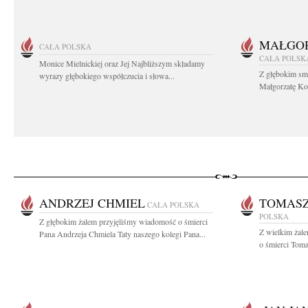
MAŁGOR
CAŁA POLSKA
CAŁA POLSK
Monice Mielnickiej oraz Jej Najbliższym składamy
Z głębokim sm
wyrazy głębokiego współczucia i słowa...
Małgorzatę Koś
ANDRZEJ CHMIEL
TOMASZ
CAŁA POLSKA
POLSKA
Z głębokim żalem przyjęliśmy wiadomość o śmierci
Z wielkim żal
Pana Andrzeja Chmiela Taty naszego kolegi Pana...
o śmierci Toma