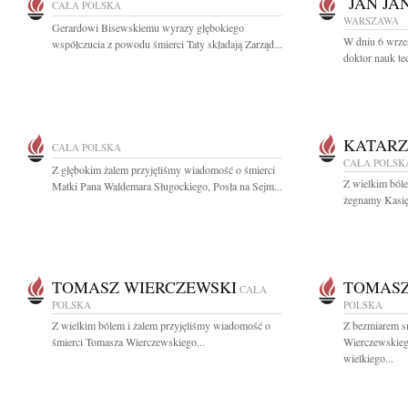
JAN JA
CAŁA POLSKA
WARSZAWA
Gerardowi Bisewskiemu wyrazy głębokiego
W dniu 6 wrześ
współczucia z powodu śmierci Taty składają Zarząd...
doktor nauk te
KATARZ
CAŁA POLSKA
CAŁA POLSK
Z głębokim żalem przyjęliśmy wiadomość o śmierci
Z wielkim bóle
Matki Pana Waldemara Sługockiego, Posła na Sejm...
żegnamy Kasię 
TOMASZ WIERCZEWSKI
TOMASZ
CAŁA
POLSKA
POLSKA
Z wielkim bólem i żalem przyjęliśmy wiadomość o
Z bezmiarem 
śmierci Tomasza Wierczewskiego...
Wierczewskieg
wielkiego...