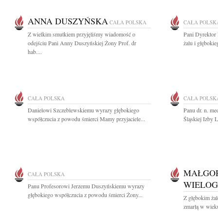
ANNA DUSZYŃSKA
CAŁA POLSKA
CAŁA POLSK
Z wielkim smutkiem przyjęliśmy wiadomość o
Pani Dyrektor
odejściu Pani Anny Duszyńskiej Żony Prof. dr
żalu i głęboki
hab....
CAŁA POLSKA
CAŁA POLSK
Danielowi Szczeblewskiemu wyrazy głębokiego
Panu dr. n. m
współczucia z powodu śmierci Mamy przyjaciele...
Śląskiej Izby 
MAŁGO
CAŁA POLSKA
WIELO
Panu Profesorowi Jerzemu Duszyńskiemu wyrazy
głębokiego współczucia z powodu śmierci Żony...
Z głębokim ża
zmarłą w wieku