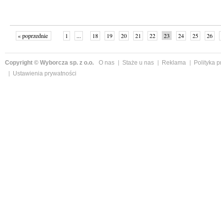
« poprzednie
1
...
18
19
20
21
22
23
24
25
26
»
Copyright © Wyborcza sp. z o.o.
O nas
Staże u nas
Reklama
Polityka 
Ustawienia prywatności