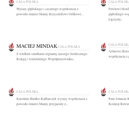
CAŁA POLSKA
CAŁA POLSK
Wyrazy głębokiego i szczerego współczucia z
Pawłowi Hord
powodu śmierci Mamy Krzysztofowi Orlikowi...
głębokiego ws
Łączymy...
MACIEJ MINDAK
CAŁA POLSK
CAŁA POLSKA
Arturowi Boro
Z wielkim smutkiem żegnamy naszego Serdecznego
współczucia z 
Kolegę i wieloletniego Współpracownika...
CAŁA POLSKA
CAŁA POLSK
Karolinie Bieńko-Kalbarczyk wyrazy współczucia z
Pani Jolancie 
powodu śmierci Mamy przyjaciele z...
Komisji Rewiz