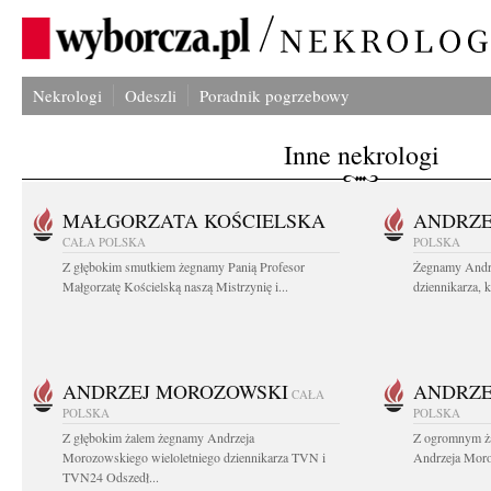
Nekrologi
Odeszli
Poradnik pogrzebowy
Inne nekrologi
MAŁGORZATA KOŚCIELSKA
ANDRZE
CAŁA POLSKA
POLSKA
Z głębokim smutkiem żegnamy Panią Profesor
Żegnamy Andr
Małgorzatę Kościelską naszą Mistrzynię i...
dziennikarza, 
ANDRZEJ MOROZOWSKI
ANDRZE
CAŁA
POLSKA
POLSKA
Z głębokim żalem żegnamy Andrzeja
Z ogromnym ża
Morozowskiego wieloletniego dziennikarza TVN i
Andrzeja Moro
TVN24 Odszedł...