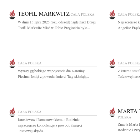
TEOFIL MARKWITZ
CAŁA POLSKA
CAŁA POLSK
W dniu 15 lipca 2025 roku odszedł nagle nasz Drogi
Najszczersze k
Teofil Markwitz Mieć w Tobie Przyjaciela było...
Angelice Frąc
CAŁA POLSKA
CAŁA POLSK
Wyrazy głębokiego współczucia dla Karoliny
Z żalem i smut
Piechna-Ioniță z powodu śmierci Taty składają...
Teściowej nasz
MARTA
CAŁA POLSKA
POLSKA
Jarosławowi Romanowskiemu i Rodzinie
Zmarła Marta B
najszczersze kondolencje z powodu śmierci
Rodzinie i Prz
Teściowej składa...