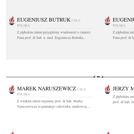
EUGENIUSZ BUTRUK
EUGENI
CAŁA
POLSKA
POLSKA
Z głębokim żalem przyjęliśmy wiadomość o śmierci
Z głębokim ża
Pana prof. dr hab. n. med. Eugeniusza Butruka...
Pana prof. dr 
MAREK NARUSZEWICZ
JERZY 
CAŁA
POLSKA
Z głębokim smu
Z wielkim żalem żegnamy prof. dr hab. Marka
prof. dr hab. 
Naruszewicza wspaniałego człowieka, naukowca,...