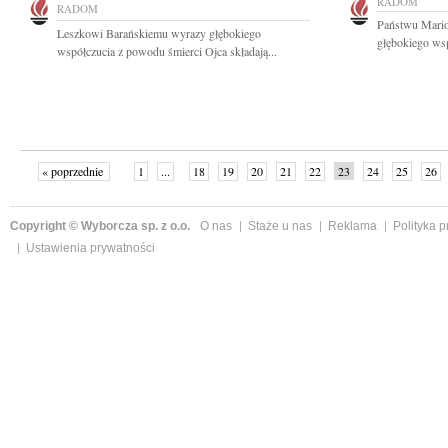
RADOM
RADOM
Państwu Mario
Leszkowi Barańskiemu wyrazy głębokiego
głębokiego wsp
współczucia z powodu śmierci Ojca składają...
« poprzednie
1
...
18
19
20
21
22
23
24
25
26
»
Copyright © Wyborcza sp. z o.o.
O nas
Staże u nas
Reklama
Polityka 
Ustawienia prywatności