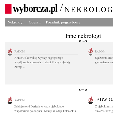
Nekrologi
Odeszli
Poradnik pogrzebowy
Inne nekrologi
RADOM
RADOM
Annie Ciskowskiej wyrazy najgłębszego
Sędziemu Mar
współczucia z powodu śmierci Mamy składają
głębokiemu wsp
Zarząd...
JADWIG
RADOM
Zdzisławowi Derlecie wyrazy głębokiego
Z głębokim sm
współczucia po odejściu Mamy składają koleżanki i...
śmierci Jadwig