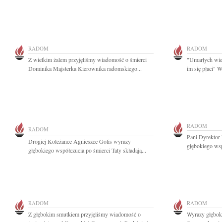
RADOM
RADOM
Z wielkim żalem przyjęliśmy wiadomość o śmierci
"Umarłych wie
Dominika Majsterka Kierownika radomskiego...
im się płaci" 
RADOM
RADOM
Pani Dyrektor
Drogiej Koleżance Agnieszce Golis wyrazy
głębokiego wsp
głębokiego współczucia po śmierci Taty składają...
RADOM
RADOM
Z głębokim smutkiem przyjęliśmy wiadomość o
Wyrazy głębok