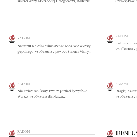
śmierci Anny Mierneckiej Grzegorzowi, Rodzinie i...
Szewczykowi z
RADOM
RADOM
Koleżance Jola
Naszemu Koledze Mirosławowi Moskwie wyrazy
współczucia z
głębokiego współczucia z powodu śmierci Mamy...
RADOM
RADOM
Nie umiera ten, który trwa w pamieci żywych..."
Drogiej Koleż
Wyrazy współczucia dla Naszej...
współczucia z 
RADOM
IRENEU