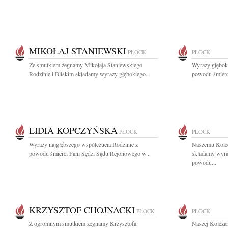
MIKOŁAJ STANIEWSKI
PŁOCK
PŁOCK
Ze smutkiem żegnamy Mikołaja Staniewskiego
Wyrazy głęboki
Rodzinie i Bliskim składamy wyrazy głębokiego...
powodu śmierci
LIDIA KOPCZYŃSKA
PŁOCK
PŁOCK
Wyrazy najgłębszego współczucia Rodzinie z
Naszemu Kole
powodu śmierci Pani Sędzi Sądu Rejonowego w...
składamy wyra
powodu...
KRZYSZTOF CHOJNACKI
PŁOCK
PŁOCK
Z ogromnym smutkiem żegnamy Krzysztofa
Naszej Koleża