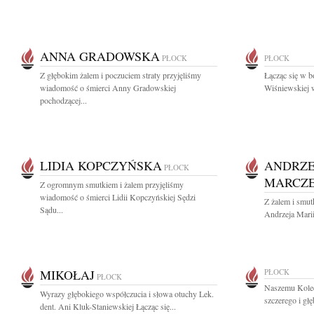
ANNA GRADOWSKA
PŁOCK
PŁOCK
Z głębokim żalem i poczuciem straty przyjęliśmy
Łącząc się w b
wiadomość o śmierci Anny Gradowskiej
Wiśniewskiej w
pochodzącej...
LIDIA KOPCZYŃSKA
ANDRZE
PŁOCK
MARCZ
Z ogromnym smutkiem i żalem przyjęliśmy
wiadomość o śmierci Lidii Kopczyńskiej Sędzi
Z żalem i smu
Sądu...
Andrzeja Marii
MIKOŁAJ
PŁOCK
PŁOCK
Naszemu Kole
Wyrazy głębokiego współczucia i słowa otuchy Lek.
szczerego i gł
dent. Ani Kluk-Staniewskiej Łącząc się...