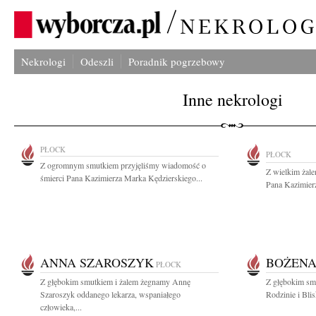
Nekrologi
Odeszli
Poradnik pogrzebowy
Inne nekrologi
PŁOCK
PŁOCK
Z ogromnym smutkiem przyjęliśmy wiadomość o
Z wielkim żal
śmierci Pana Kazimierza Marka Kędzierskiego...
Pana Kazimierz
ANNA SZAROSZYK
BOŻENA
PŁOCK
Z głębokim smutkiem i żalem żegnamy Annę
Z głębokim sm
Szaroszyk oddanego lekarza, wspaniałego
Rodzinie i Bli
człowieka,...