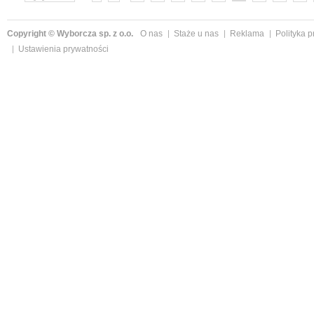
»
Copyright © Wyborcza sp. z o.o.
O nas
Staże u nas
Reklama
Polityka 
Ustawienia prywatności