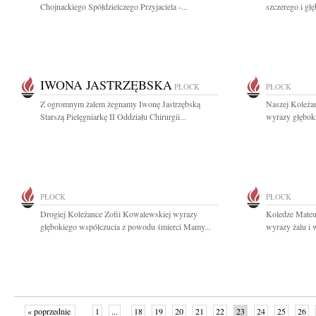
Chojnackiego Spółdzielczego Przyjaciela -...
szczerego i gł
IWONA JASTRZĘBSKA
PŁOCK
PŁOCK
Z ogromnym żalem żegnamy Iwonę Jastrzębską
Naszej Koleża
Starszą Pielęgniarkę II Oddziału Chirurgii...
wyrazy głębok
PŁOCK
PŁOCK
Drogiej Koleżance Zofii Kowalewskiej wyrazy
Koledze Mateu
głębokiego współczucia z powodu śmierci Mamy...
wyrazy żalu i 
« poprzednie
1
...
18
19
20
21
22
23
24
25
26