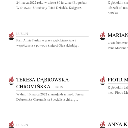
24 marca 2022 roku w wieku 89 lat zmarł Bogusław
Z głębokim sm
Wiśniewski Ukochany Tata i Dziadek. Księgarz....
odszedł od na
Sławka...
LUBLIN
MARIAN
Pani Annie Furtak wyrazy głębokiego żalu i
Z wielkim żal
współczucia z powodu śmierci Ojca składają...
Pana Mariana W
TERESA DĄBROWSKA-
PIOTR 
CHROMIŃSKA
LUBLIN
Z głębokim żal
med. Piotra Ma
W dniu 10 marca 2022 r. zmarła dr n. med. Teresa
Dąbrowska-Chromińska Specjalista chirurg...
ANNA 
LUBLIN