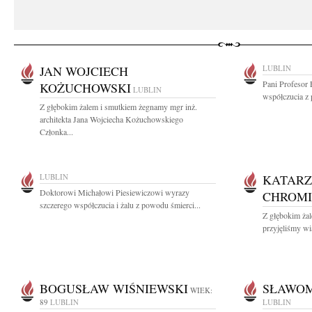
JAN WOJCIECH
LUBLIN
Pani Profesor
KOŻUCHOWSKI
LUBLIN
współczucia z
Z głębokim żalem i smutkiem żegnamy mgr inż.
architekta Jana Wojciecha Kożuchowskiego
Członka...
LUBLIN
KATARZ
Doktorowi Michałowi Piesiewiczowi wyrazy
CHROM
szczerego współczucia i żalu z powodu śmierci...
Z głębokim żal
przyjęliśmy wi
BOGUSŁAW WIŚNIEWSKI
SŁAWOM
WIEK:
89
LUBLIN
LUBLIN