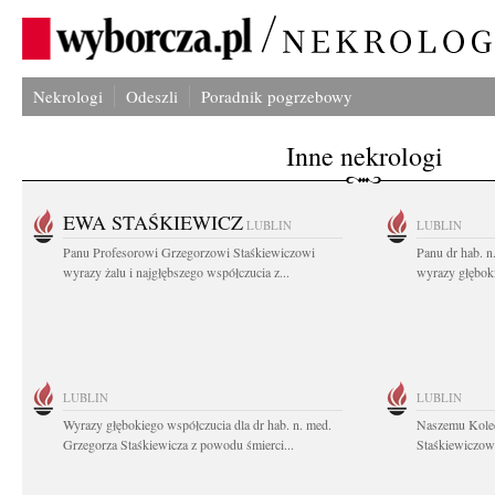
Nekrologi
Odeszli
Poradnik pogrzebowy
Inne nekrologi
EWA STAŚKIEWICZ
LUBLIN
LUBLIN
Panu Profesorowi Grzegorzowi Staśkiewiczowi
Panu dr hab. 
wyrazy żalu i najgłębszego współczucia z...
wyrazy głębok
LUBLIN
LUBLIN
Wyrazy głębokiego współczucia dla dr hab. n. med.
Naszemu Koled
Grzegorza Staśkiewicza z powodu śmierci...
Staśkiewiczowi