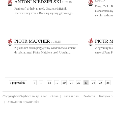
ANTONI NIEDZIELSKI
LUBLIN
LUBLIN
Drogi Tadku B
Pani prof. dr hab. n. med. Grażynie Mielnik-
niepowtarzaln
Niedzielskiej wraz z Rodziną wyrazy głębokiego...
swoim rodzaju.
PIOTR MAJCHER
PIOTR 
LUBLIN
Z głębokim żalem przyjęliśmy wiadomość o śmierci
Z ogromnym s
dr hab. n. med. Piotra Majchera prof. Uczelni...
śmierci Pana Pr
« poprzednie
1
...
18
19
20
21
22
23
24
25
26
»
Copyright © Wyborcza sp. z o.o.
O nas
Staże u nas
Reklama
Polityka 
Ustawienia prywatności