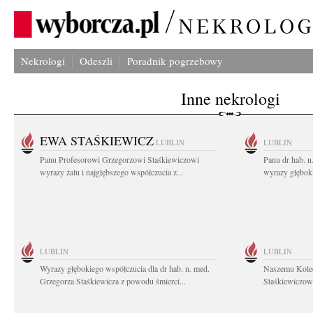
Nekrologi
Odeszli
Poradnik pogrzebowy
Inne nekrologi
EWA STAŚKIEWICZ
LUBLIN
LUBLIN
Panu Profesorowi Grzegorzowi Staśkiewiczowi
Panu dr hab. 
wyrazy żalu i najgłębszego współczucia z...
wyrazy głębok
LUBLIN
LUBLIN
Wyrazy głębokiego współczucia dla dr hab. n. med.
Naszemu Koled
Grzegorza Staśkiewicza z powodu śmierci...
Staśkiewiczowi