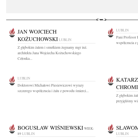
JAN WOJCIECH
LUBLIN
Pani Profesor
KOŻUCHOWSKI
LUBLIN
współczucia z
Z głębokim żalem i smutkiem żegnamy mgr inż.
architekta Jana Wojciecha Kożuchowskiego
Członka...
LUBLIN
KATARZ
Doktorowi Michałowi Piesiewiczowi wyrazy
CHROM
szczerego współczucia i żalu z powodu śmierci...
Z głębokim żal
przyjęliśmy wi
BOGUSŁAW WIŚNIEWSKI
SŁAWOM
WIEK:
89
LUBLIN
LUBLIN