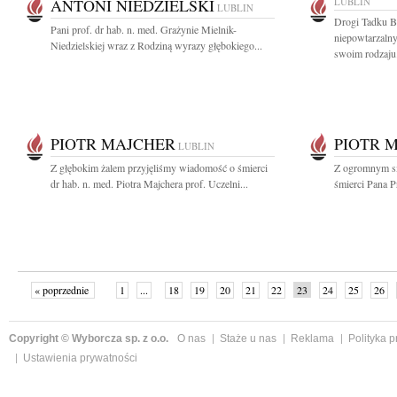
ANTONI NIEDZIELSKI
LUBLIN
LUBLIN
Drogi Tadku B
Pani prof. dr hab. n. med. Grażynie Mielnik-
niepowtarzaln
Niedzielskiej wraz z Rodziną wyrazy głębokiego...
swoim rodzaju.
PIOTR MAJCHER
PIOTR 
LUBLIN
Z głębokim żalem przyjęliśmy wiadomość o śmierci
Z ogromnym s
dr hab. n. med. Piotra Majchera prof. Uczelni...
śmierci Pana Pr
« poprzednie
1
...
18
19
20
21
22
23
24
25
26
»
Copyright © Wyborcza sp. z o.o.
O nas
Staże u nas
Reklama
Polityka 
Ustawienia prywatności