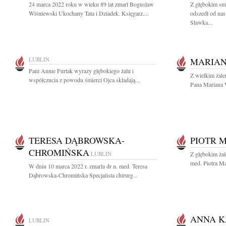
24 marca 2022 roku w wieku 89 lat zmarł Bogusław
Z głębokim sm
Wiśniewski Ukochany Tata i Dziadek. Księgarz....
odszedł od na
Sławka...
LUBLIN
MARIAN
Pani Annie Furtak wyrazy głębokiego żalu i
Z wielkim żal
współczucia z powodu śmierci Ojca składają...
Pana Mariana W
TERESA DĄBROWSKA-
PIOTR 
CHROMIŃSKA
LUBLIN
Z głębokim żal
med. Piotra Ma
W dniu 10 marca 2022 r. zmarła dr n. med. Teresa
Dąbrowska-Chromińska Specjalista chirurg...
ANNA 
LUBLIN