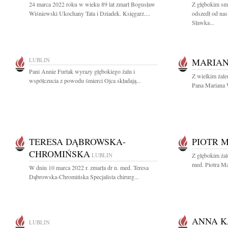
24 marca 2022 roku w wieku 89 lat zmarł Bogusław
Z głębokim sm
Wiśniewski Ukochany Tata i Dziadek. Księgarz....
odszedł od na
Sławka...
LUBLIN
MARIAN
Pani Annie Furtak wyrazy głębokiego żalu i
Z wielkim żal
współczucia z powodu śmierci Ojca składają...
Pana Mariana W
TERESA DĄBROWSKA-
PIOTR 
CHROMIŃSKA
LUBLIN
Z głębokim żal
med. Piotra Ma
W dniu 10 marca 2022 r. zmarła dr n. med. Teresa
Dąbrowska-Chromińska Specjalista chirurg...
ANNA 
LUBLIN