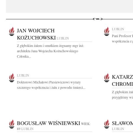
JAN WOJCIECH
LUBLIN
Pani Profesor
KOŻUCHOWSKI
LUBLIN
współczucia z
Z głębokim żalem i smutkiem żegnamy mgr inż.
architekta Jana Wojciecha Kożuchowskiego
Członka...
LUBLIN
KATARZ
Doktorowi Michałowi Piesiewiczowi wyrazy
CHROM
szczerego współczucia i żalu z powodu śmierci...
Z głębokim żal
przyjęliśmy wi
BOGUSŁAW WIŚNIEWSKI
SŁAWOM
WIEK:
89
LUBLIN
LUBLIN