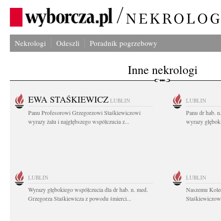
Nekrologi
Odeszli
Poradnik pogrzebowy
Inne nekrologi
EWA STAŚKIEWICZ
LUBLIN
LUBLIN
Panu Profesorowi Grzegorzowi Staśkiewiczowi
Panu dr hab. 
wyrazy żalu i najgłębszego współczucia z...
wyrazy głębok
LUBLIN
LUBLIN
Wyrazy głębokiego współczucia dla dr hab. n. med.
Naszemu Koled
Grzegorza Staśkiewicza z powodu śmierci...
Staśkiewiczowi