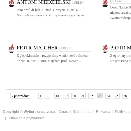
ANTONI NIEDZIELSKI
LUBLIN
LUBLIN
Drogi Tadku B
Pani prof. dr hab. n. med. Grażynie Mielnik-
niepowtarzaln
Niedzielskiej wraz z Rodziną wyrazy głębokiego...
swoim rodzaju.
PIOTR MAJCHER
PIOTR 
LUBLIN
Z głębokim żalem przyjęliśmy wiadomość o śmierci
Z ogromnym s
dr hab. n. med. Piotra Majchera prof. Uczelni...
śmierci Pana Pr
« poprzednie
1
...
18
19
20
21
22
23
24
25
26
»
Copyright © Wyborcza sp. z o.o.
O nas
Staże u nas
Reklama
Polityka 
Ustawienia prywatności