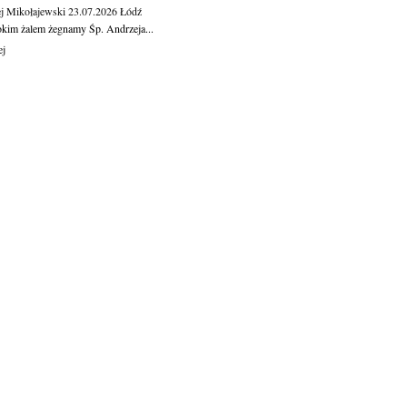
j Mikołajewski
23.07.2026
Łódź
okim żalem żegnamy Śp. Andrzeja...
ej