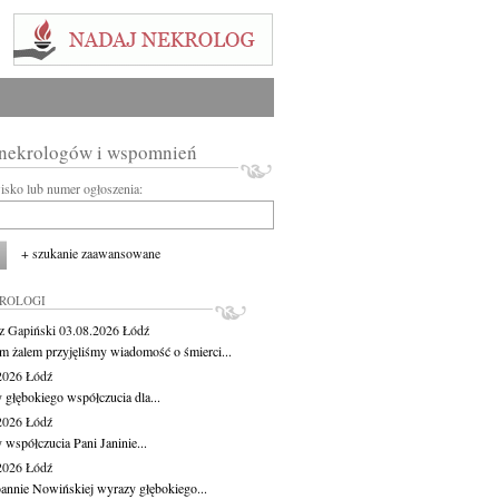
 nekrologów i wspomnień
wisko lub numer ogłoszenia:
+ szukanie zaawansowane
KROLOGI
z Gapiński
03.08.2026
Łódź
m żalem przyjęliśmy wiadomość o śmierci...
.2026
Łódź
 głębokiego współczucia dla...
.2026
Łódź
 współczucia Pani Janinie...
.2026
Łódź
oannie Nowińskiej wyrazy głębokiego...