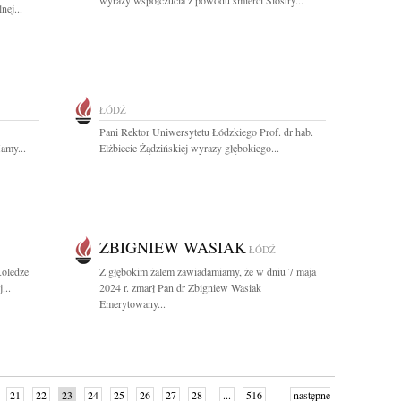
wyrazy współczucia z powodu śmierci Siostry...
nej...
ŁÓDŹ
Pani Rektor Uniwersytetu Łódzkiego Prof. dr hab.
amy...
Elżbiecie Żądzińskiej wyrazy głębokiego...
ZBIGNIEW WASIAK
ŁÓDŹ
oledze
Z głębokim żalem zawiadamiamy, że w dniu 7 maja
...
2024 r. zmarł Pan dr Zbigniew Wasiak
Emerytowany...
21
22
23
24
25
26
27
28
...
516
następne