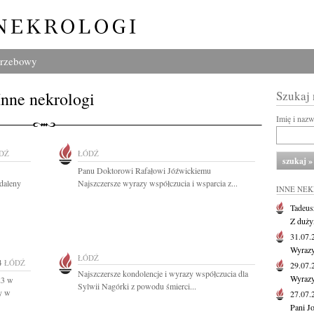
grzebowy
Inne nekrologi
Szukaj
Imię i naz
DŹ
ŁÓDŹ
Panu Doktorowi Rafałowi Jóźwickiemu
daleny
Najszczersze wyrazy współczucia i wsparcia z...
INNE NE
Tadeus
Z duży
31.07
Wyrazy
ŁÓDŹ
4
ŁÓDŹ
29.07
Najszczersze kondolencje i wyrazy współczucia dla
Wyrazy
23 w
Sylwii Nagórki z powodu śmierci...
y w
27.07
Pani J