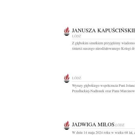
JANUSZA KAPUŚCIŃSKI
ŁÓDŹ
Z głębokim smutkiem przyjęliśmy wiadomo
śmierci naszego nieodżałowanego Kolegi dr 
ŁÓDŹ
Wyrazy głębokiego współczucia Pani Jolanc
Przedlackiej-Nadłonek oraz Panu Marcinowi
JADWIGA MIŁOS
ŁÓDŹ
W dniu 14 maja 2024 roku w wieku 68 lat, 