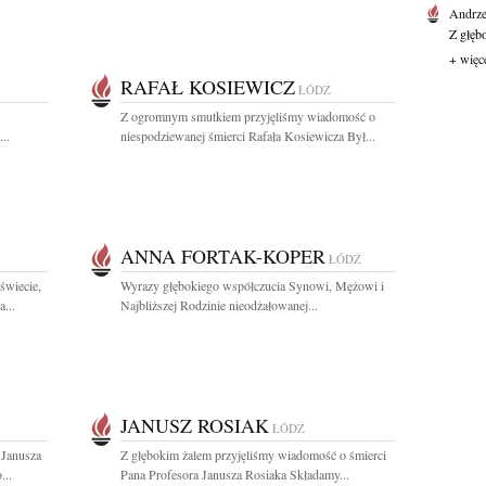
Andrze
Z głęb
+ więc
RAFAŁ KOSIEWICZ
ŁÓDŹ
Z ogromnym smutkiem przyjęliśmy wiadomość o
..
niespodziewanej śmierci Rafała Kosiewicza Był...
ANNA FORTAK-KOPER
ŁÓDŹ
świecie,
Wyrazy głębokiego współczucia Synowi, Mężowi i
...
Najbliższej Rodzinie nieodżałowanej...
JANUSZ ROSIAK
ŁÓDŹ
 Janusza
Z głębokim żalem przyjęliśmy wiadomość o śmierci
...
Pana Profesora Janusza Rosiaka Składamy...