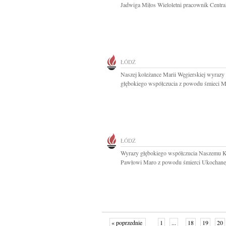
Jadwiga Miłos Wieloletni pracownik Central
ŁÓDŹ
Naszej koleżance Marii Węgierskiej wyrazy
głębokiego współczucia z powodu śmieci M
ŁÓDŹ
Wyrazy głębokiego współczucia Naszemu K
Pawłowi Maro z powodu śmierci Ukochanej
« poprzednie
1
...
18
19
20