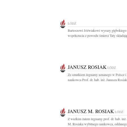
ŁÓDŹ
Bartoszowi Jóźwiakowi wyrazy głębokiego
współczucia z powodu śmierci Taty składają.
JANUSZ ROSIAK
ŁÓDŹ
Ze smutkiem żegnamy uznanego w Polsce i 
naukowca Prof. dr. hab. inż. Janusza Rosiaka
JANUSZ M. ROSIAK
ŁÓDŹ
Z wielkim żalem żegnamy prof. dr. hab. inż.
M. Rosiaka wybitnego naukowca, oddanego