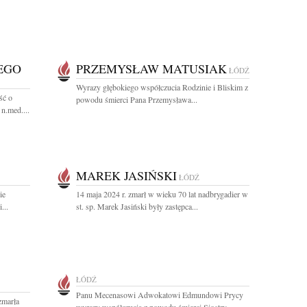
EGO
PRZEMYSŁAW MATUSIAK
ŁÓDŹ
Wyrazy głębokiego współczucia Rodzinie i Bliskim z
ść o
powodu śmierci Pana Przemysława...
n.med....
MAREK JASIŃSKI
ŁÓDŹ
ie
14 maja 2024 r. zmarł w wieku 70 lat nadbrygadier w
...
st. sp. Marek Jasiński były zastępca...
ŁÓDŹ
Panu Mecenasowi Adwokatowi Edmundowi Prycy
zmarła