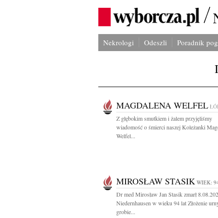
Nekrologi
Odeszli
Poradnik po
MAGDALENA WELFEL
ŁÓ
Z głębokim smutkiem i żalem przyjęliśmy
wiadomość o śmierci naszej Koleżanki Mag
Welfel...
MIROSŁAW STASIK
WIEK: 9
Dr med Mirosław Jan Stasik zmarł 8.08.20
Niedernhausen w wieku 94 lat Złożenie urn
grobie...