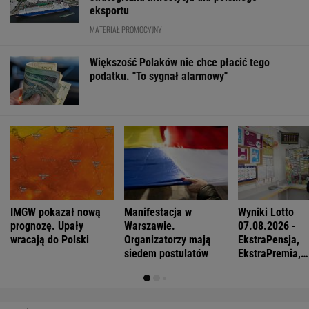
eksportu
MATERIAŁ PROMOCYJNY
Większość Polaków nie chce płacić tego
podatku. "To sygnał alarmowy"
IMGW pokazał nową
Manifestacja w
Wyniki Lotto
prognozę. Upały
Warszawie.
07.08.2026 -
wracają do Polski
Organizatorzy mają
EkstraPensja,
siedem postulatów
EkstraPremia,
EuroJackpot, K
MiniLotto, Mult