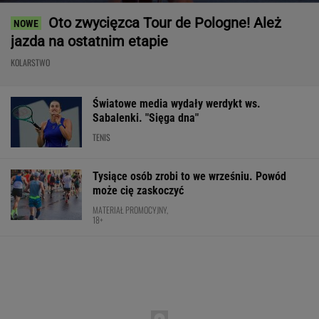
Oto zwycięzca Tour de Pologne! Ależ
jazda na ostatnim etapie
KOLARSTWO
Światowe media wydały werdykt ws.
Sabalenki. "Sięga dna"
TENIS
Tysiące osób zrobi to we wrześniu. Powód
może cię zaskoczyć
MATERIAŁ PROMOCYJNY,
18+