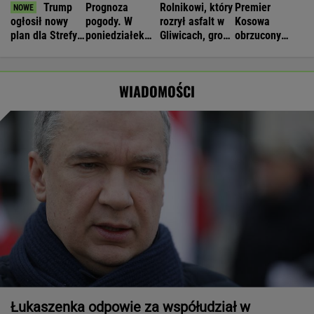
Trump
Prognoza
Rolnikowi, który
Premier
ogłosił nowy
pogody. W
rozrył asfalt w
Kosowa
plan dla Strefy
poniedziałek
Gliwicach, grozi
obrzucony
Gazy. Netanjahu
może nawet
więzienie
jajkami.
reaguje
spaść grad
"Wstydź się"
WIADOMOŚCI
Łukaszenka odpowie za współudział w