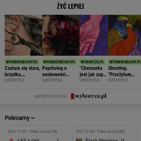
ŻYĆ LEPIEJ
Czułam się stara,
Psycholog o
"Chemseks
Ghosting.
brzydka,
osobowości
jest jak zupa.
"Przeżyłam
SUBSKRYPCJA
SUBSKRYPCJA
SUBSKRYPCJA
SUBSKRYPCJA
niepotrzebna.
narcystycznej:
Nażresz się,
najpiękniejszy
Mąż zostawił
Albo król świata,
za chwilę
weekend. Zalicz
mnie dla młodszej
albo do niczego
znów jesteś
mnie i znikł"
WSPÓŁPRACA PŁATNA Z
głodny"
Polecamy
Dziś 12:30 • Piłka nożna (M)
Dziś 12:45 • Piłka nożna (M)
ŁKS Łódź
1
Śląsk Wrocław
0