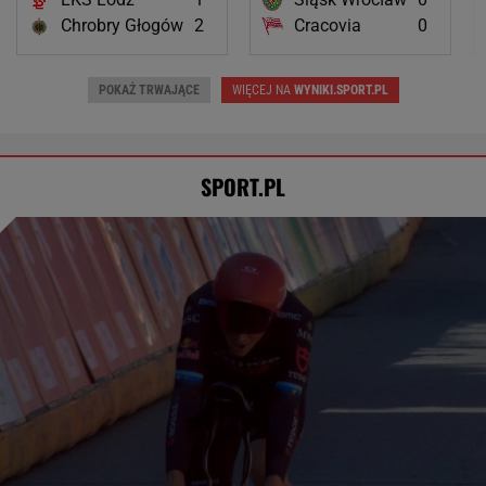
Chrobry Głogów
2
Cracovia
0
POKAŻ TRWAJĄCE
WIĘCEJ NA
WYNIKI.SPORT.PL
SPORT.PL