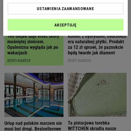
USTAWIENIA ZAAWANSOWANE
AKCEPTUJĘ
Ten olejek daje efekt skóry
Koniec z hybrydami, nadchodzi
muśniętej słońcem.
era naturalnej płytki. Produkt
Opalenizna wygląda jak po
za 12 zł sprawi, że paznokcie
wakacjach
będą twarde jak diament
OFERTY AVANTI24
OFERTY AVANTI24
Ta pistacjowa torebka
Urlop nad polskim morzem nie
WITTCHEN skradła nasze
musi być drogi. Bestsellerowe