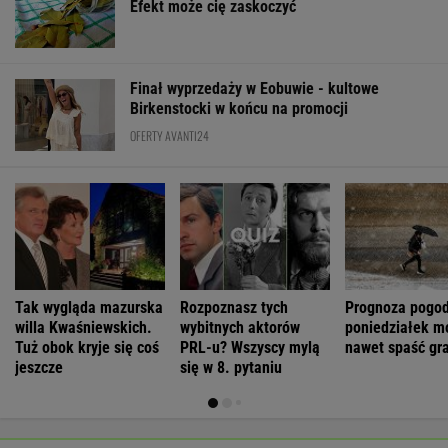
Efekt może cię zaskoczyć
Finał wyprzedaży w Eobuwie - kultowe
Birkenstocki w końcu na promocji
OFERTY AVANTI24
Tak wygląda mazurska
Rozpoznasz tych
Prognoza pogod
willa Kwaśniewskich.
wybitnych aktorów
poniedziałek m
Tuż obok kryje się coś
PRL-u? Wszyscy mylą
nawet spaść gr
jeszcze
się w 8. pytaniu