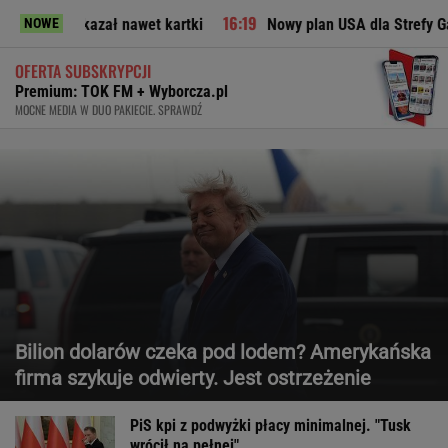
ł nawet kartki
Nowy plan USA dla Strefy Gazy. Jest reakcja 
NOWE
OFERTA SUBSKRYPCJI
Premium: TOK FM + Wyborcza.pl
MOCNE MEDIA W DUO PAKIECIE. SPRAWDŹ
Bilion dolarów czeka pod lodem? Amerykańska
firma szykuje odwierty. Jest ostrzeżenie
PiS kpi z podwyżki płacy minimalnej. "Tusk
wrócił na pełnej"