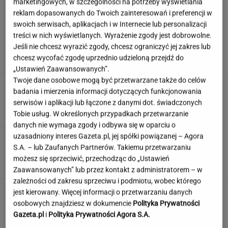
marketingowych, w szczególności na potrzeby wyświetlania
reklam dopasowanych do Twoich zainteresowań i preferencji w
swoich serwisach, aplikacjach i w Internecie lub personalizacji
Szokujące sceny w parlamencie. Obrzucili
treści w nich wyświetlanych. Wyrażenie zgody jest dobrowolne.
premiera jajkami. Jest nagranie
Jeśli nie chcesz wyrazić zgody, chcesz ograniczyć jej zakres lub
chcesz wycofać zgodę uprzednio udzieloną przejdź do
„Ustawień Zaawansowanych”.
Twoje dane osobowe mogą być przetwarzane także do celów
Ciągnie cię do niedostępnych osób?
badania i mierzenia informacji dotyczących funkcjonowania
Psychologia mówi o powodach
serwisów i aplikacji lub łączone z danymi dot. świadczonych
Tobie usług. W określonych przypadkach przetwarzanie
danych nie wymaga zgody i odbywa się w oparciu o
uzasadniony interes Gazeta.pl, jej spółki powiązanej – Agora
Quiz, w którym każdy zgarnie maksa.
S.A. – lub Zaufanych Partnerów. Takiemu przetwarzaniu
Sprawdzisz się w Szybkiej Piątce?
możesz się sprzeciwić, przechodząc do „Ustawień
Zaawansowanych” lub przez kontakt z administratorem – w
zależności od zakresu sprzeciwu i podmiotu, wobec którego
Jeden wakacyjny nawyk może mieć
jest kierowany. Więcej informacji o przetwarzaniu danych
nieprzyjemne konsekwencje. Też tak robisz?
osobowych znajdziesz w dokumencie
Polityka Prywatności
Gazeta.pl
i
Polityka Prywatności Agora S.A.
MATERIAŁ PROMOCYJNY