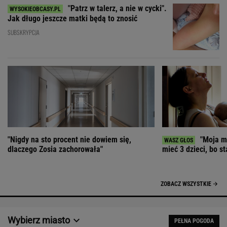
"Patrz w talerz, a nie w cycki".
Jak długo jeszcze matki będą to znosić
SUBSKRYPCJA
"Nigdy na sto procent nie dowiem się,
"Moja ma
dlaczego Zosia zachorowała"
mieć 3 dzieci, bo st
ZOBACZ WSZYSTKIE
Wybierz miasto
PEŁNA POGODA