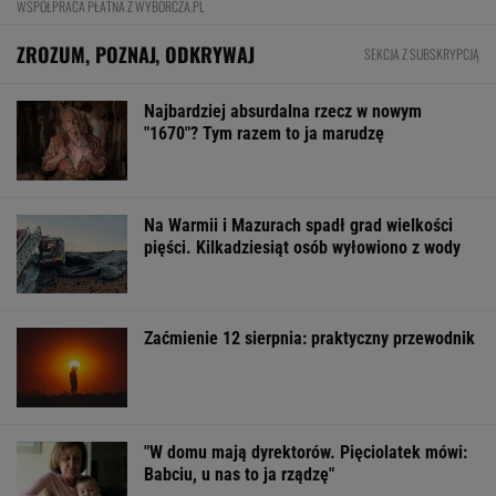
WSPÓŁPRACA PŁATNA Z WYBORCZA.PL
ZROZUM, POZNAJ, ODKRYWAJ
SEKCJA Z SUBSKRYPCJĄ
Najbardziej absurdalna rzecz w nowym
"1670"? Tym razem to ja marudzę
Na Warmii i Mazurach spadł grad wielkości
pięści. Kilkadziesiąt osób wyłowiono z wody
Zaćmienie 12 sierpnia: praktyczny przewodnik
"W domu mają dyrektorów. Pięciolatek mówi:
Babciu, u nas to ja rządzę"