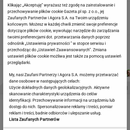
Klikając „Akceptuję” wyrażasz też zgodę na zainstalowanie i
"Wymieniłam mojego byłego na
przechowywanie plików cookie Gazeta.pl sp. z o.o., jej
jego wujka milionera". Tak wciągają
Zaufanych Partnerów i Agora S.A. na Twoim urządzeniu
mikrodramy
końcowym. Możesz w każdej chwili zmienić swoje preferencje
SUBSKRYPCJA
dotyczące plików cookie, wywołując narzędzie do zarządzania
twoimi preferencjami dot. przetwarzania danych poprzez
Teściowa mówi, że jest mamą jej
odnośnik „Ustawienia prywatności ” w stopce serwisu i
dziecka. "Chyba oszaleję"
przechodząc do „Ustawień Zaawansowanych”. Zmiana
KLAUDIA KIERZKOWSKA
ustawień plików cookie możliwa jest także za pomocą ustawień
przeglądarki.
JAKUB
JUSTYNA
MICHAŁ
MARCIN
Autorzy:
My, nasi Zaufani Partnerzy i Agora S.A. możemy przetwarzać
BALCERSKI
BRYCZKOWSKA
TRELA
KOZŁOWSKI
dane osobowe w następujących celach:
PROBLEMY POLSKICH SIATKARZY
ZNAK Z '30'
WISŁAWA SZYMBORSKA
Użycie dokładnych danych geolokalizacyjnych. Aktywne
skanowanie charakterystyki urządzenia do celów
identyfikacji. Przechowywanie informacji na urządzeniu lub
LETNIE OKAZJE
dostęp do nich. Spersonalizowane reklamy i treści, pomiar
reklam i treści, badnie odbiorców i ulepszanie usług.
Lista Zaufanych Partnerów