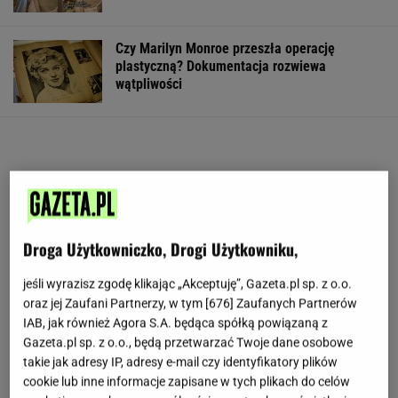
Czy Marilyn Monroe przeszła operację
plastyczną? Dokumentacja rozwiewa
wątpliwości
Droga Użytkowniczko, Drogi Użytkowniku,
jeśli wyrazisz zgodę klikając „Akceptuję”, Gazeta.pl sp. z o.o.
oraz jej Zaufani Partnerzy, w tym [
676
] Zaufanych Partnerów
IAB, jak również Agora S.A. będąca spółką powiązaną z
Gazeta.pl sp. z o.o., będą przetwarzać Twoje dane osobowe
takie jak adresy IP, adresy e-mail czy identyfikatory plików
cookie lub inne informacje zapisane w tych plikach do celów