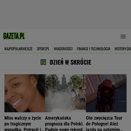
NAJPOPULARNIEJSZE
SPORT.PL
WIADOMOŚCI
FINANSE I TECHNOLOGIA
MOTORYZA
DZIEŃ W SKRÓCIE
Miss walczy o życie
Amerykańska
Oto zwycięzca Tour
po tragicznym
prognoza dla Polski.
de Pologne! Ależ
wypadku. Potrącił ją
Padnie nowy rekord
jazda na ostatnim