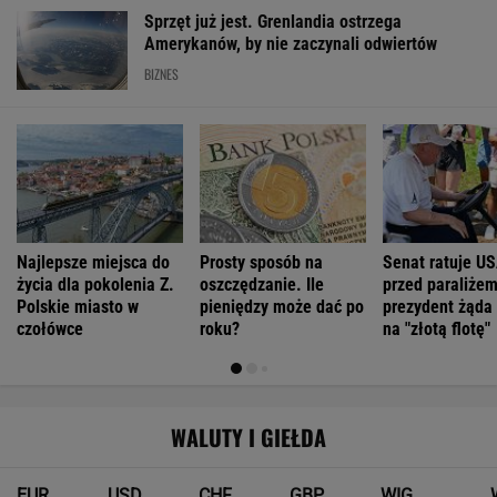
Sprzęt już jest. Grenlandia ostrzega
Amerykanów, by nie zaczynali odwiertów
BIZNES
Najlepsze miejsca do
Prosty sposób na
Senat ratuje U
życia dla pokolenia Z.
oszczędzanie. Ile
przed paraliżem
Polskie miasto w
pieniędzy może dać po
prezydent żąda
czołówce
roku?
na "złotą flotę"
WALUTY I GIEŁDA
EUR
USD
CHF
GBP
WIG