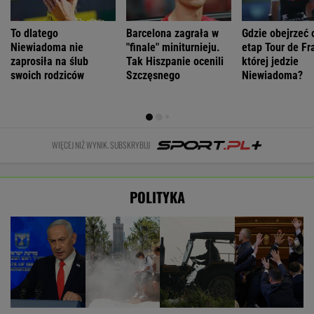
To dlatego
Barcelona zagrała w
Gdzie obejrzeć 
Niewiadoma nie
"finale" miniturnieju.
etap Tour de Fr
zaprosiła na ślub
Tak Hiszpanie ocenili
której jedzie
swoich rodziców
Szczęsnego
Niewiadoma?
WIĘCEJ NIŻ WYNIK. SUBSKRYBUJ
POLITYKA