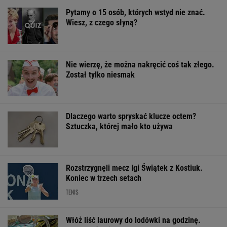
Pytamy o 15 osób, których wstyd nie znać.
Wiesz, z czego słyną?
Nie wierzę, że można nakręcić coś tak złego.
Został tylko niesmak
Dlaczego warto spryskać klucze octem?
Sztuczka, której mało kto używa
Rozstrzygnęli mecz Igi Świątek z Kostiuk.
Koniec w trzech setach
TENIS
Włóż liść laurowy do lodówki na godzinę.