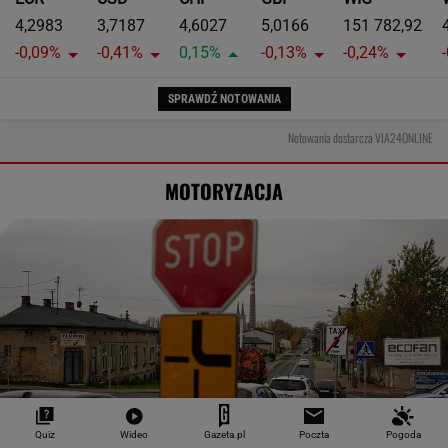
4,2983
3,7187
4,6027
5,0166
151 782,92
-0,09%
-0,41%
0,15%
-0,13%
-0,24%
SPRAWDŹ NOTOWANIA
Notowania dostarcza VIA24ONLINE
MOTORYZACJA
Quiz
Wideo
Gazeta.pl
Poczta
Pogoda