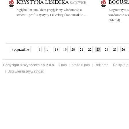
KRYSTYNA LISIECKA
BOGUSŁ
KATOWICE
Z głębokim smutkiem przyjęliśmy wiadomość o
Z ogromnym sm
śmierci . prof. Krystyny Lisieckiej ekonomistki o...
wiadomość o ś
Odszedł...
« poprzednie
1
...
18
19
20
21
22
23
24
25
26
»
Copyright © Wyborcza sp. z o.o.
O nas
Staże u nas
Reklama
Polityka 
Ustawienia prywatności