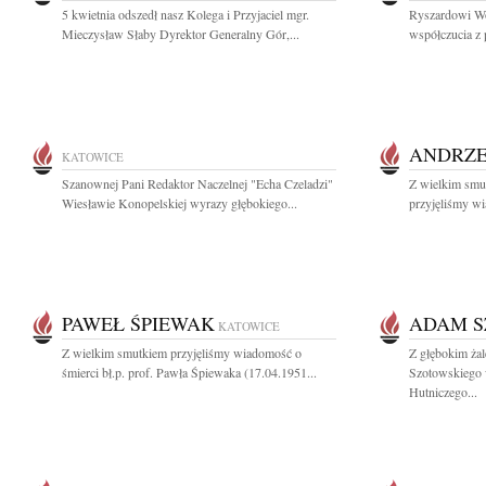
5 kwietnia odszedł nasz Kolega i Przyjaciel mgr.
Ryszardowi Wo
Mieczysław Słaby Dyrektor Generalny Gór,...
współczucia z 
ANDRZE
KATOWICE
Szanownej Pani Redaktor Naczelnej "Echa Czeladzi"
Z wielkim smut
Wiesławie Konopelskiej wyrazy głębokiego...
przyjęliśmy wi
PAWEŁ ŚPIEWAK
ADAM S
KATOWICE
Z wielkim smutkiem przyjęliśmy wiadomość o
Z głębokim ż
śmierci bł.p. prof. Pawła Śpiewaka (17.04.1951...
Szotowskiego w
Hutniczego...