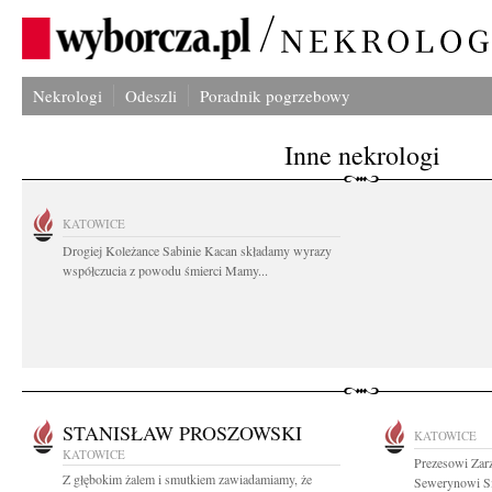
Nekrologi
Odeszli
Poradnik pogrzebowy
Inne nekrologi
KATOWICE
Drogiej Koleżance Sabinie Kacan składamy wyrazy
współczucia z powodu śmierci Mamy...
STANISŁAW PROSZOWSKI
KATOWICE
KATOWICE
Prezesowi Za
Z głębokim żalem i smutkiem zawiadamiamy, że
Sewerynowi Si