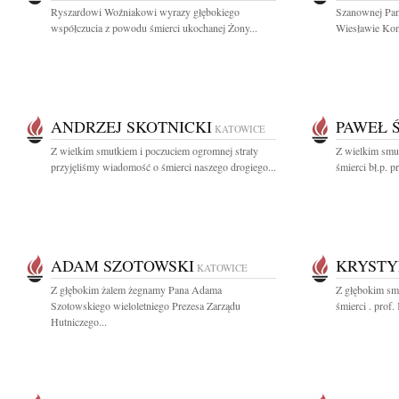
Ryszardowi Woźniakowi wyrazy głębokiego
Szanownej Pan
współczucia z powodu śmierci ukochanej Żony...
Wiesławie Kono
ANDRZEJ SKOTNICKI
PAWEŁ 
KATOWICE
Z wielkim smutkiem i poczuciem ogromnej straty
Z wielkim smu
przyjęliśmy wiadomość o śmierci naszego drogiego...
śmierci bł.p. 
ADAM SZOTOWSKI
KRYSTY
KATOWICE
Z głębokim żalem żegnamy Pana Adama
Z głębokim sm
Szotowskiego wieloletniego Prezesa Zarządu
śmierci . prof.
Hutniczego...