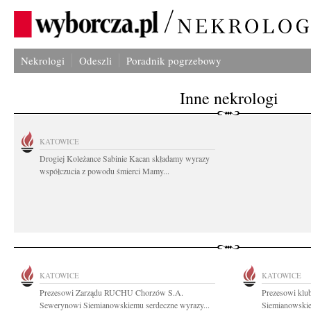
Nekrologi
Odeszli
Poradnik pogrzebowy
Inne nekrologi
KATOWICE
Drogiej Koleżance Sabinie Kacan składamy wyrazy
współczucia z powodu śmierci Mamy...
KATOWICE
KATOWICE
Prezesowi Zarządu RUCHU Chorzów S.A.
Prezesowi kl
Sewerynowi Siemianowskiemu serdeczne wyrazy...
Siemianowskie