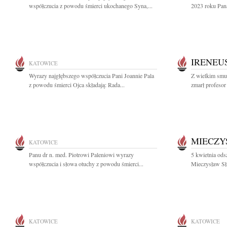
współczucia z powodu śmierci ukochanego Syna,...
2023 roku Pana
IRENEU
KATOWICE
Wyrazy najgłębszego współczucia Pani Joannie Pala
Z wielkim smu
z powodu śmierci Ojca składają: Rada...
zmarł profesor 
MIECZY
KATOWICE
Panu dr n. med. Piotrowi Paleniowi wyrazy
5 kwietnia ods
współczucia i słowa otuchy z powodu śmierci...
Mieczysław Sł
KATOWICE
KATOWICE