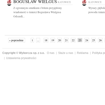
BOGUSŁAW WIELGUS
KATOWICE
KATOWICE
Z ogromnym smutkiem i bólem przyjęliśmy
Wyrazy głęboki
wiadomość o śmierci Bogusława Wielgusa
powodu śmierc
Odszedł...
« poprzednie
1
...
18
19
20
21
22
23
24
25
26
»
Copyright © Wyborcza sp. z o.o.
O nas
Staże u nas
Reklama
Polityka 
Ustawienia prywatności