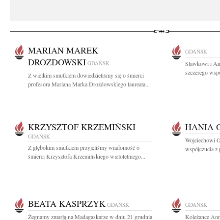
MARIAN MAREK
GDAŃSK
DROZDOWSKI
GDAŃSK
Sławkowi i An
szczerego wspó
Z wielkim smutkiem dowiedzieliśmy się o śmierci
profesora Mariana Marka Drozdowskiego laureata...
KRZYSZTOF KRZEMIŃSKI
HANIA 
GDAŃSK
Wojciechowi O
Z głębokim smutkiem przyjęliśmy wiadomość o
współczucia z
śmierci Krzysztofa Krzemińskiego wieloletniego...
BEATA KASPRZYK
GDAŃSK
GDAŃSK
Żegnamy zmarłą na Madagaskarze w dniu 21 grudnia
Koleżance Ann