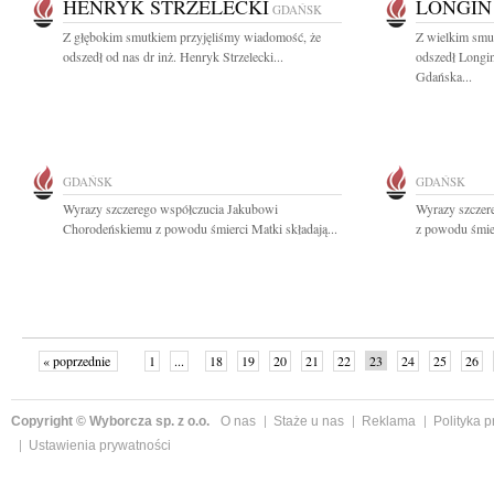
HENRYK STRZELECKI
LONGIN
GDAŃSK
Z głębokim smutkiem przyjęliśmy wiadomość, że
Z wielkim smu
odszedł od nas dr inż. Henryk Strzelecki...
odszedł Longi
Gdańska...
GDAŃSK
GDAŃSK
Wyrazy szczerego współczucia Jakubowi
Wyrazy szczer
Chorodeńskiemu z powodu śmierci Matki składają...
z powodu śmier
« poprzednie
1
...
18
19
20
21
22
23
24
25
26
»
Copyright © Wyborcza sp. z o.o.
O nas
Staże u nas
Reklama
Polityka 
Ustawienia prywatności