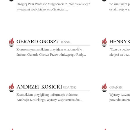
Drogiej Pani Profesor Małgorzacie Z. Wiśniewskiej z
Ze smutkiem p
wyrazami głębokiego współczucia i...
ostatni rejs wy
GERARD GROSZ
HENRY
GDAŃSK
Z ogromnym smutkiem przyjąłem wiadomość o
"Czasu spędzo
śmierci Gerarda Grosza Przewodniczącego Rady...
nie jest za duż
ANDRZEJ KOSICKI
GDAŃSK
GDAŃSK
Z smutkiem przyjęliśmy informacje o śmierci
Wyrazy szczer
Andrzeja Kosickiego Wyrazy współczucia dla...
powodu śmierci