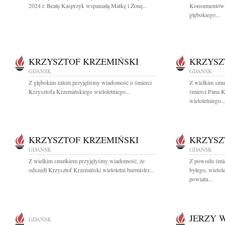
2024 r. Beatę Kasprzyk wspaniałą Matkę i Żonę...
Konsumentów 
głębokiego...
KRZYSZTOF KRZEMIŃSKI
KRZYSZ
GDAŃSK
GDAŃSK
Z głębokim żalem przyjęliśmy wiadomość o śmierci
Z wielkim smu
Krzysztofa Krzemińskiego wieloletniego...
śmierci Pana 
wieloletniego..
KRZYSZTOF KRZEMIŃSKI
KRZYSZ
GDAŃSK
GDAŃSK
Z wielkim smutkiem przyjęłyśmy wiadomość, że
Z powodu śmie
odszedł Krzysztof Krzemiński wieloletni burmistrz...
byłego, wielol
powiatu...
JERZY 
GDAŃSK