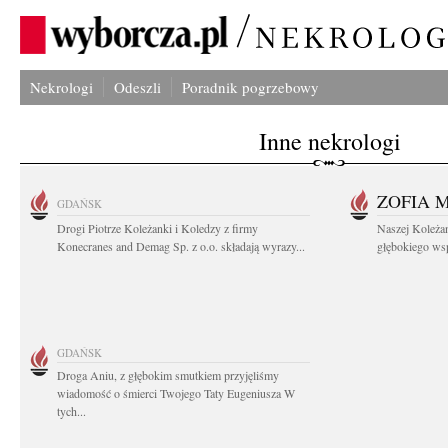
Nekrologi
Odeszli
Poradnik pogrzebowy
Inne nekrologi
ZOFIA 
GDAŃSK
Drogi Piotrze Koleżanki i Koledzy z firmy
Naszej Koleża
Konecranes and Demag Sp. z o.o. składają wyrazy...
głębokiego wspó
GDAŃSK
Droga Aniu, z głębokim smutkiem przyjęliśmy
wiadomość o śmierci Twojego Taty Eugeniusza W
tych...