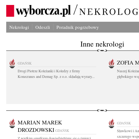
Nekrologi
Odeszli
Poradnik pogrzebowy
Inne nekrologi
ZOFIA 
GDAŃSK
Drogi Piotrze Koleżanki i Koledzy z firmy
Naszej Koleża
Konecranes and Demag Sp. z o.o. składają wyrazy...
głębokiego wspó
MARIAN MAREK
GDAŃSK
DROZDOWSKI
GDAŃSK
Sławkowi i An
szczerego wspó
Z wielkim smutkiem dowiedzieliśmy się o śmierci