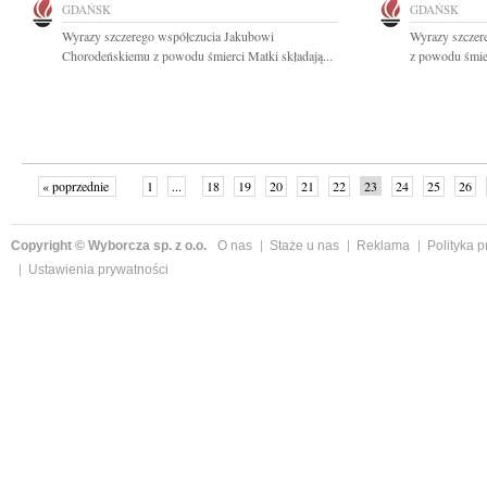
GDAŃSK
GDAŃSK
Wyrazy szczerego współczucia Jakubowi
Wyrazy szczer
Chorodeńskiemu z powodu śmierci Matki składają...
z powodu śmier
« poprzednie
1
...
18
19
20
21
22
23
24
25
26
»
Copyright © Wyborcza sp. z o.o.
O nas
Staże u nas
Reklama
Polityka 
Ustawienia prywatności