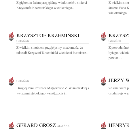
Z głębokim żalem przyjęliśmy wiadomość o śmierci
Z wielkim smu
Krzysztofa Krzemińskiego wieloletniego...
śmierci Pana 
wieloletniego..
KRZYSZTOF KRZEMIŃSKI
KRZYSZ
GDAŃSK
GDAŃSK
Z wielkim smutkiem przyjęłyśmy wiadomość, że
Z powodu śmie
odszedł Krzysztof Krzemiński wieloletni burmistrz...
byłego, wielol
powiatu...
JERZY 
GDAŃSK
Drogiej Pani Profesor Małgorzacie Z. Wiśniewskiej z
Ze smutkiem p
wyrazami głębokiego współczucia i...
ostatni rejs wy
GERARD GROSZ
HENRY
GDAŃSK