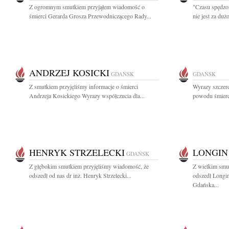
Z ogromnym smutkiem przyjąłem wiadomość o
"Czasu spędzo
śmierci Gerarda Grosza Przewodniczącego Rady...
nie jest za duż
ANDRZEJ KOSICKI
GDAŃSK
GDAŃSK
Z smutkiem przyjęliśmy informacje o śmierci
Wyrazy szczer
Andrzeja Kosickiego Wyrazy współczucia dla...
powodu śmierci
HENRYK STRZELECKI
LONGIN
GDAŃSK
Z głębokim smutkiem przyjęliśmy wiadomość, że
Z wielkim smu
odszedł od nas dr inż. Henryk Strzelecki...
odszedł Longi
Gdańska...