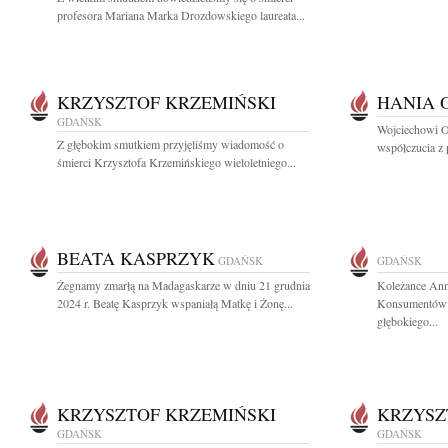
profesora Mariana Marka Drozdowskiego laureata...
KRZYSZTOF KRZEMIŃSKI
HANIA 
GDAŃSK
Wojciechowi O
Z głębokim smutkiem przyjęliśmy wiadomość o
współczucia z
śmierci Krzysztofa Krzemińskiego wieloletniego...
BEATA KASPRZYK
GDAŃSK
GDAŃSK
Żegnamy zmarłą na Madagaskarze w dniu 21 grudnia
Koleżance Ann
2024 r. Beatę Kasprzyk wspaniałą Matkę i Żonę...
Konsumentów 
głębokiego...
KRZYSZTOF KRZEMIŃSKI
KRZYSZ
GDAŃSK
GDAŃSK