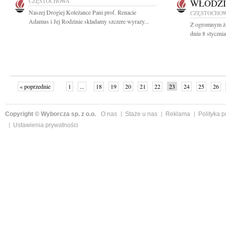
CZĘSTOCHOWA
WŁODZI
Naszej Drogiej Koleżance Pani prof. Renacie
CZĘSTOCHO
Adamus i Jej Rodzinie składamy szczere wyrazy...
Z ogromnym ża
dniu 8 styczni
« poprzednie
1
...
18
19
20
21
22
23
24
25
26
»
Copyright © Wyborcza sp. z o.o.
O nas
Staże u nas
Reklama
Polityka 
Ustawienia prywatności