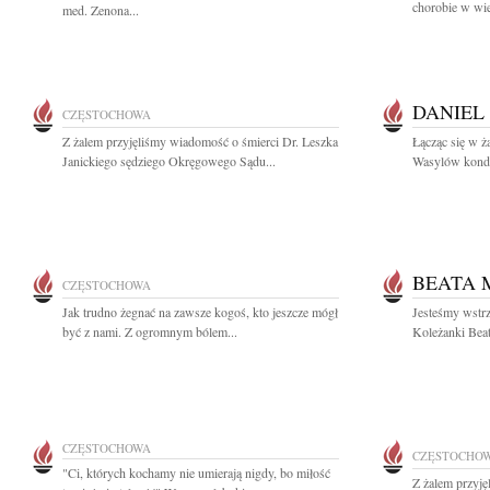
chorobie w wiek
med. Zenona...
DANIEL
CZĘSTOCHOWA
Z żalem przyjęliśmy wiadomość o śmierci Dr. Leszka
Łącząc się w ż
Janickiego sędziego Okręgowego Sądu...
Wasylów kondol
BEATA 
CZĘSTOCHOWA
Jak trudno żegnać na zawsze kogoś, kto jeszcze mógł
Jesteśmy wstrz
być z nami. Z ogromnym bólem...
Koleżanki Beat
CZĘSTOCHOWA
CZĘSTOCHO
"Ci, których kochamy nie umierają nigdy, bo miłość
Z żalem przyję