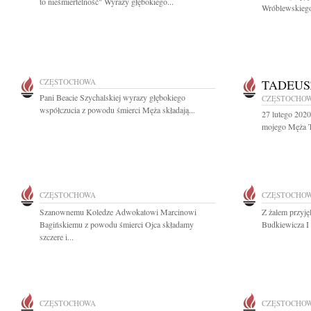
to nieśmiertelność" Wyrazy głębokiego...
Wróblewskiego
CZĘSTOCHOWA
TADEUS
Pani Beacie Szychalskiej wyrazy głębokiego
CZĘSTOCHO
współczucia z powodu śmierci Męża składają...
27 lutego 2020
mojego Męża T
CZĘSTOCHOWA
CZĘSTOCHO
Szanownemu Koledze Adwokatowi Marcinowi
Z żalem przyję
Bagińskiemu z powodu śmierci Ojca składamy
Budkiewicza I
szczere i...
CZĘSTOCHOWA
CZĘSTOCHO