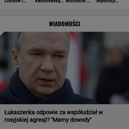
Charków i
Kwaśniewską
Wschodzie.
deportacji
Odessę. Zginęły
najlepszą
Stworzyli swój
Ukraińców:
dwie osoby
pierwszą damą
art. 5
Absolutny
populizm
WIADOMOŚCI
Łukaszenka odpowie za współudział w
rosyjskiej agresji? "Mamy dowody"