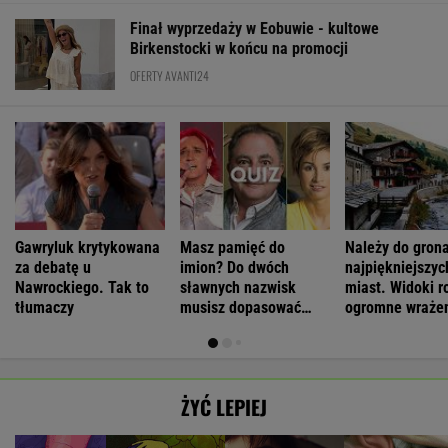
Finał wyprzedaży w Eobuwie - kultowe
Birkenstocki w końcu na promocji
OFERTY AVANTI24
Gawryluk krytykowana
Masz pamięć do
Należy do gron
za debatę u
imion? Do dwóch
najpiękniejszyc
Nawrockiego. Tak to
sławnych nazwisk
miast. Widoki r
tłumaczy
musisz dopasować
ogromne wraże
trzecie
ŻYĆ LEPIEJ