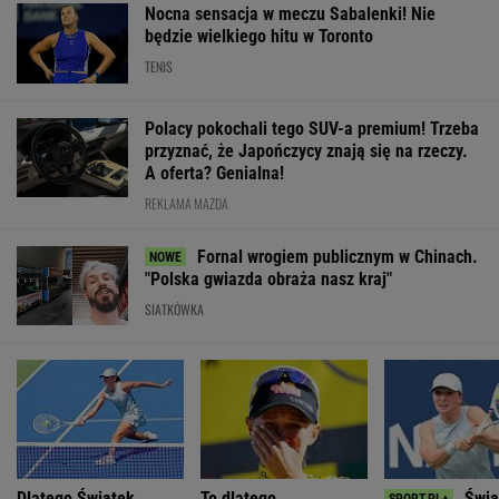
Nocna sensacja w meczu Sabalenki! Nie
będzie wielkiego hitu w Toronto
TENIS
Polacy pokochali tego SUV-a premium! Trzeba
przyznać, że Japończycy znają się na rzeczy.
A oferta? Genialna!
REKLAMA MAZDA
Fornal wrogiem publicznym w Chinach.
"Polska gwiazda obraża nasz kraj"
SIATKÓWKA
Dlatego Świątek
To dlatego
Świą