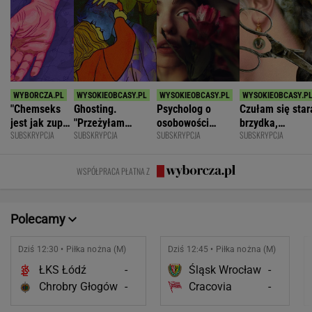
"Chemseks
Ghosting.
Psycholog o
Czułam się star
jest jak zupa.
"Przeżyłam
osobowości
brzydka,
SUBSKRYPCJA
SUBSKRYPCJA
SUBSKRYPCJA
SUBSKRYPCJA
Nażresz się,
najpiękniejszy
narcystycznej:
niepotrzebna.
za chwilę
weekend. Zaliczył
Albo król świata,
Mąż zostawił
znów jesteś
mnie i znikł"
albo do niczego
mnie dla młods
WSPÓŁPRACA PŁATNA Z
głodny"
Polecamy
Dziś 12:30 • Piłka nożna (M)
Dziś 12:45 • Piłka nożna (M)
ŁKS Łódź
-
Śląsk Wrocław
-
Chrobry Głogów
-
Cracovia
-