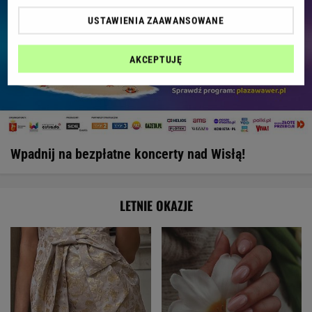
USTAWIENIA ZAAWANSOWANE
AKCEPTUJĘ
Wpadnij na bezpłatne koncerty nad Wisłą!
LETNIE OKAZJE