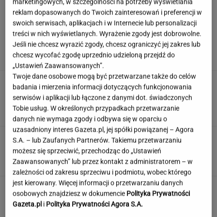
marketingowych, w szczególności na potrzeby wyświetlania
reklam dopasowanych do Twoich zainteresowań i preferencji w
swoich serwisach, aplikacjach i w Internecie lub personalizacji
Nowy sojusz na Bliskim Wschodzie. Chcą być
treści w nich wyświetlanych. Wyrażenie zgody jest dobrowolne.
jak NATO
Jeśli nie chcesz wyrazić zgody, chcesz ograniczyć jej zakres lub
chcesz wycofać zgodę uprzednio udzieloną przejdź do
„Ustawień Zaawansowanych”.
Twoje dane osobowe mogą być przetwarzane także do celów
Zamówili produkty za pół
badania i mierzenia informacji dotyczących funkcjonowania
miliona. Ekspert ocenia składniki, które trafią
serwisów i aplikacji lub łączone z danymi dot. świadczonych
do kuchni prezydenta
Tobie usług. W określonych przypadkach przetwarzanie
ALEKSANDRA PIETROW
danych nie wymaga zgody i odbywa się w oparciu o
uzasadniony interes Gazeta.pl, jej spółki powiązanej – Agora
Quiz: polskie miasta. My podajemy 3 hasła, ty
S.A. – lub Zaufanych Partnerów. Takiemu przetwarzaniu
wskazujesz jakie to miasto
możesz się sprzeciwić, przechodząc do „Ustawień
Zaawansowanych” lub przez kontakt z administratorem – w
zależności od zakresu sprzeciwu i podmiotu, wobec którego
jest kierowany. Więcej informacji o przetwarzaniu danych
Jedno przekonanie może utrudniać życie
osobowych znajdziesz w dokumencie
Polityka Prywatności
osobom z astygmatyzmem. Zwłaszcza latem
Gazeta.pl
i
Polityka Prywatności Agora S.A.
MATERIAŁ PROMOCYJNY