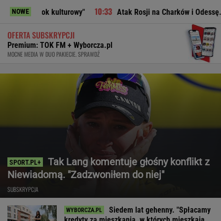
ulturowy"
Atak Rosji na Charków i Odessę. Zginęły dwie oso
NOWE
OFERTA SUBSKRYPCJI
Premium: TOK FM + Wyborcza.pl
MOCNE MEDIA W DUO PAKIECIE. SPRAWDŹ
Tak Lang komentuje głośny konflikt z
Niewiadomą. "Zadzwoniłem do niej"
SUBSKRYPCJA
Siedem lat gehenny. "Spłacamy
kredyty za mieszkania, w których mieszkają