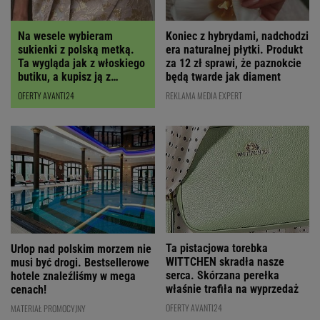
Koniec z hybrydami, nadchodzi
Na wesele wybieram
era naturalnej płytki. Produkt
sukienki z polską metką.
za 12 zł sprawi, że paznokcie
Ta wygląda jak z włoskiego
będą twarde jak diament
butiku, a kupisz ją z
RABATEM
REKLAMA MEDIA EXPERT
OFERTY AVANTI24
Ta pistacjowa torebka
Urlop nad polskim morzem nie
WITTCHEN skradła nasze
musi być drogi. Bestsellerowe
serca. Skórzana perełka
hotele znaleźliśmy w mega
właśnie trafiła na wyprzedaż
cenach!
OFERTY AVANTI24
MATERIAŁ PROMOCYJNY