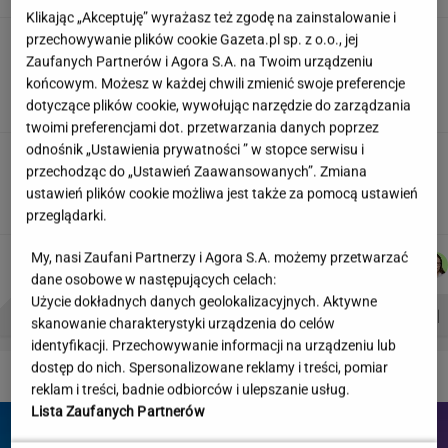
Klikając „Akceptuję” wyrażasz też zgodę na zainstalowanie i
przechowywanie plików cookie Gazeta.pl sp. z o.o., jej
"Wymieniłam mojego byłego na
jego wujka milionera". Tak wciągają
Zaufanych Partnerów i Agora S.A. na Twoim urządzeniu
mikrodramy
końcowym. Możesz w każdej chwili zmienić swoje preferencje
dotyczące plików cookie, wywołując narzędzie do zarządzania
SUBSKRYPCJA
twoimi preferencjami dot. przetwarzania danych poprzez
odnośnik „Ustawienia prywatności ” w stopce serwisu i
Teściowa mówi, że jest mamą jej
przechodząc do „Ustawień Zaawansowanych”. Zmiana
dziecka. "Chyba oszaleję"
ustawień plików cookie możliwa jest także za pomocą ustawień
KLAUDIA KIERZKOWSKA
przeglądarki.
DOMINIK
ŁUKASZ
JAKUB
WIKTORIA
My, nasi Zaufani Partnerzy i Agora S.A. możemy przetwarzać
Autorzy:
SENKOWSKI
JACHIMIAK
BALCERSKI
BECZEK
dane osobowe w następujących celach:
Użycie dokładnych danych geolokalizacyjnych. Aktywne
PROBLEMY POLSKICH SIATKARZY
ZNAK Z '30'
WISŁAWA SZYMBORSKA
skanowanie charakterystyki urządzenia do celów
identyfikacji. Przechowywanie informacji na urządzeniu lub
dostęp do nich. Spersonalizowane reklamy i treści, pomiar
DZIEJE SIĘ!
reklam i treści, badnie odbiorców i ulepszanie usług.
Lista Zaufanych Partnerów