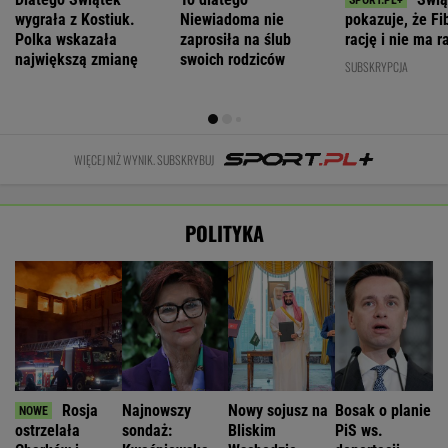
wygrała z Kostiuk.
Niewiadoma nie
pokazuje, że F
Polka wskazała
zaprosiła na ślub
rację i nie ma ra
największą zmianę
swoich rodziców
SUBSKRYPCJA
WIĘCEJ NIŻ WYNIK. SUBSKRYBUJ
POLITYKA
Rosja
Najnowszy
Nowy sojusz na
Bosak o planie
ostrzelała
sondaż:
Bliskim
PiS ws.