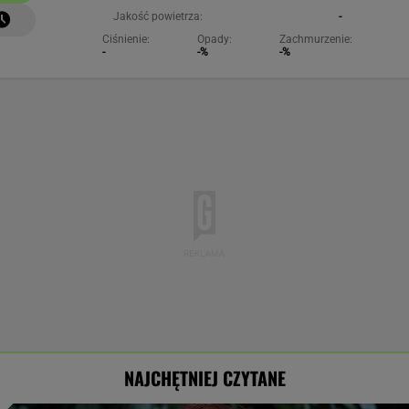
Jakość powietrza:
-
Ciśnienie:
Opady:
Zachmurzenie:
-
-%
-%
NAJCHĘTNIEJ CZYTANE