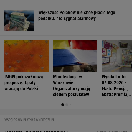
Większość Polaków nie chce płacić tego
podatku. "To sygnał alarmowy"
IMGW pokazał nową
Manifestacja w
Wyniki Lotto
prognozę. Upały
Warszawie.
07.08.2026 -
wracają do Polski
Organizatorzy mają
EkstraPensja,
siedem postulatów
EkstraPremia,
EuroJackpot, K
MiniLotto, Mult
WSPÓŁPRACA PŁATNA Z WYBORCZA.PL