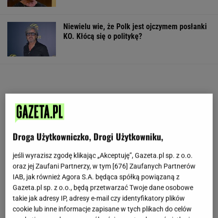
Niewielu wie, że Polk jest ojczymem posłanki
KO. Kłócą się o politykę?
Droga Użytkowniczko, Drogi Użytkowniku,
jeśli wyrazisz zgodę klikając „Akceptuję”, Gazeta.pl sp. z o.o.
oraz jej Zaufani Partnerzy, w tym [
676
] Zaufanych Partnerów
IAB, jak również Agora S.A. będąca spółką powiązaną z
Gazeta.pl sp. z o.o., będą przetwarzać Twoje dane osobowe
takie jak adresy IP, adresy e-mail czy identyfikatory plików
cookie lub inne informacje zapisane w tych plikach do celów