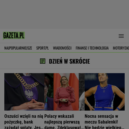
NAJPOPULARNIEJSZE
SPORT.PL
WIADOMOŚCI
FINANSE I TECHNOLOGIA
MOTORYZA
DZIEŃ W SKRÓCIE
Oszuści wzięli na nią
Polacy wskazali
Nocna sensacja w
pożyczkę, bank
najlepszą pierwszą
meczu Sabalenki!
zażądał spłaty. Jest
damę. Zdeklasowała
Nie będzie wielkiego