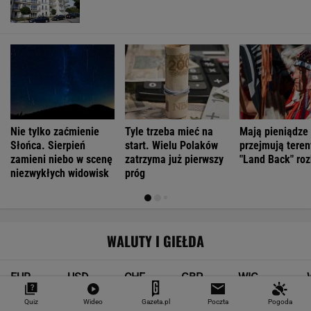
Nie tylko zaćmienie
Tyle trzeba mieć na
Mają pieniądze 
Słońca. Sierpień
start. Wielu Polaków
przejmują teren
zamieni niebo w scenę
zatrzyma już pierwszy
"Land Back" roz
niezwykłych widowisk
próg
WALUTY I GIEŁDA
EUR
USD
CHF
GBP
WIG
4,2983
3,7187
4,6027
5,0166
151 782,92
Quiz
Wideo
Gazeta.pl
Poczta
Pogoda