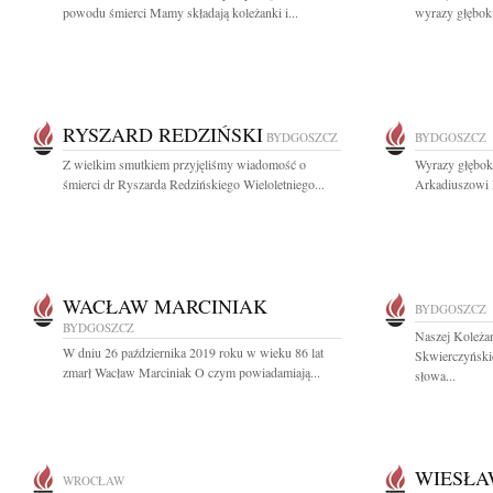
powodu śmierci Mamy składają koleżanki i...
wyrazy głęboki
RYSZARD REDZIŃSKI
BYDGOSZCZ
BYDGOSZCZ
Z wielkim smutkiem przyjęliśmy wiadomość o
Wyrazy głębok
śmierci dr Ryszarda Redzińskiego Wieloletniego...
Arkadiuszowi
WACŁAW MARCINIAK
BYDGOSZCZ
BYDGOSZCZ
Naszej Koleżan
W dniu 26 października 2019 roku w wieku 86 lat
Skwierczyńskie
zmarł Wacław Marciniak O czym powiadamiają...
słowa...
WIESŁA
WROCŁAW