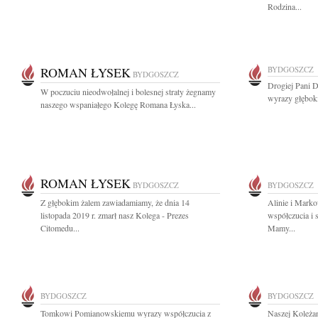
Rodzina...
ROMAN ŁYSEK
BYDGOSZCZ
BYDGOSZCZ
Drogiej Pani D
W poczuciu nieodwołalnej i bolesnej straty żegnamy
wyrazy głębok
naszego wspaniałego Kolegę Romana Łyska...
ROMAN ŁYSEK
BYDGOSZCZ
BYDGOSZCZ
Z głębokim żalem zawiadamiamy, że dnia 14
Alinie i Mark
listopada 2019 r. zmarł nasz Kolega - Prezes
współczucia i 
Citomedu...
Mamy...
BYDGOSZCZ
BYDGOSZCZ
Tomkowi Pomianowskiemu wyrazy współczucia z
Naszej Koleża