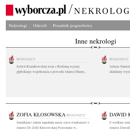
Nekrologi
Odeszli
Poradnik pogrzebowy
Inne nekrologi
BYDGOSZCZ
BYDGOSZCZ
Sylwii Kramkowskiej wraz z Rodziną wyrazy
Arlecie Stanis
głębokiego współczucia z powodu śmierci Mamy...
składamy wyraz
ZOFIA KŁOSOWSKA
DAWID 
BYDGOSZCZ
Smutkiem i żalem napełniła nasze serca wiadomość o
Z wielkim smu
śmierci Dr Zofii Kłosowskiej Pozostanie w...
śmierci Dawid