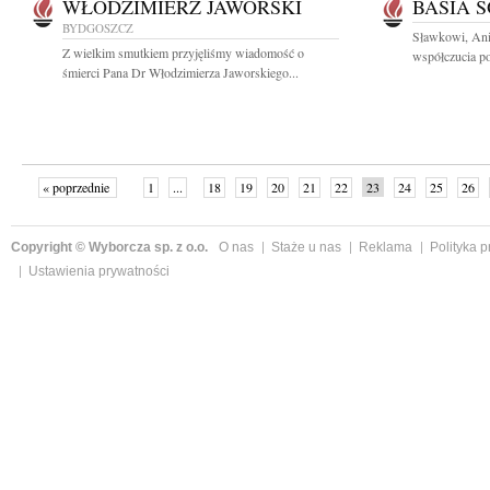
WŁODZIMIERZ JAWORSKI
BASIA 
BYDGOSZCZ
Sławkowi, Ani
Z wielkim smutkiem przyjęliśmy wiadomość o
współczucia po
śmierci Pana Dr Włodzimierza Jaworskiego...
« poprzednie
1
...
18
19
20
21
22
23
24
25
26
»
Copyright © Wyborcza sp. z o.o.
O nas
Staże u nas
Reklama
Polityka 
Ustawienia prywatności