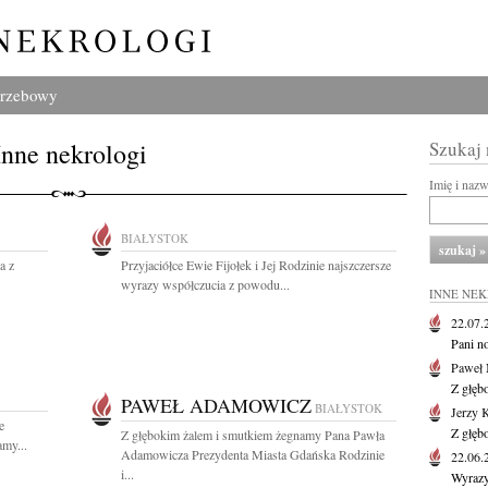
grzebowy
Inne nekrologi
Szukaj
Imię i naz
BIAŁYSTOK
a z
Przyjaciółce Ewie Fijołek i Jej Rodzinie najszczersze
wyrazy współczucia z powodu...
INNE NE
22.07
Pani no
Paweł 
Z głęb
PAWEŁ ADAMOWICZ
BIAŁYSTOK
Jerzy 
e
Z głęb
Z głębokim żalem i smutkiem żegnamy Pana Pawła
my...
Adamowicza Prezydenta Miasta Gdańska Rodzinie
22.06
i...
Wyrazy