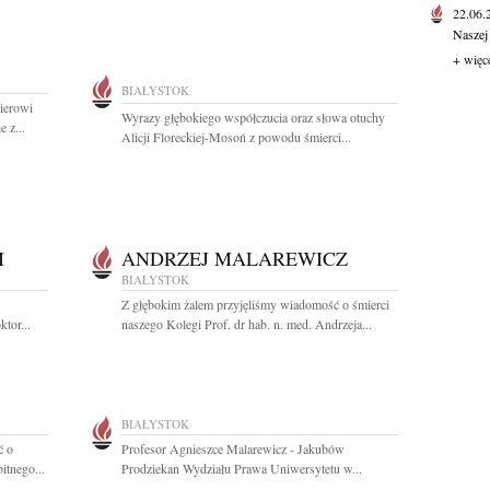
22.06
Naszej
+ więc
BIAŁYSTOK
ierowi
Wyrazy głębokiego współczucia oraz słowa otuchy
 z...
Alicji Floreckiej-Mosoń z powodu śmierci...
I
ANDRZEJ MALAREWICZ
BIAŁYSTOK
Z głębokim żalem przyjęliśmy wiadomość o śmierci
tor...
naszego Kolegi Prof. dr hab. n. med. Andrzeja...
BIAŁYSTOK
ć o
Profesor Agnieszce Malarewicz - Jakubów
itnego...
Prodziekan Wydziału Prawa Uniwersytetu w...