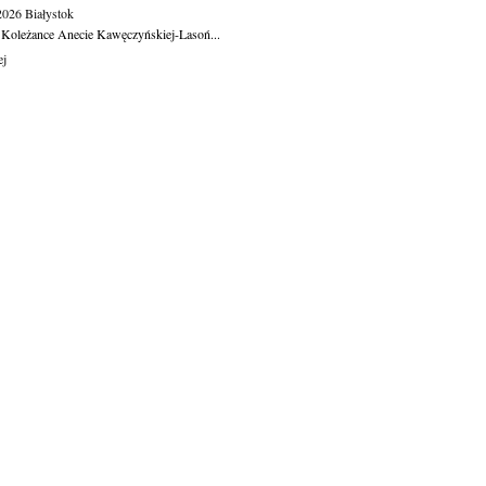
.2026
Białystok
 Koleżance Anecie Kawęczyńskiej-Lasoń...
ej