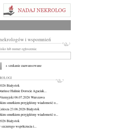
 nekrologów i wspomnień
wisko lub numer ogłoszenia:
+ szukanie zaawansowane
KROLOGI
.2026
Białystok
tariusz Halinie Dorocie Agaciak...
Niemyjski
06.07.2026
Warszawa
okim smutkiem przyjęliśmy wiadomość o...
Kulesza
23.06.2026
Białystok
okim smutkiem przyjęliśmy wiadomość o...
.2026
Białystok
 szczerego współczucia i...