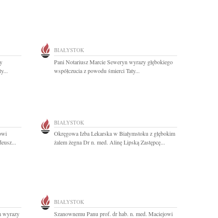
BIAŁYSTOK
y
Pani Notariusz Marcie Seweryn wyrazy głębokiego
y...
współczucia z powodu śmierci Taty...
BIAŁYSTOK
owi
Okręgowa Izba Lekarska w Białymstoku z głębokim
eusz...
żalem żegna Dr n. med. Alinę Lipską Zastępcę...
BIAŁYSTOK
m wyrazy
Szanownemu Panu prof. dr hab. n. med. Maciejowi