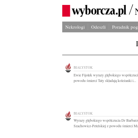
Nekrologi
Odeszli
Poradnik po
BIAŁYSTOK
Ewie Fijołek wyrazy głębokiego współczuci
powodu śmierci Taty składają koleżanki i...
BIAŁYSTOK
Wyrazy głębokiego współczucia Dr Barbarz
Szachowicz-Petelskiej z powodu śmierci Ma