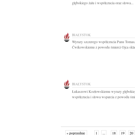
głębokiego żalu i współczucia oraz słowa...
BIAŁYSTOK
Wyrazy szczerego współczucia Panu Tomas
Ćwikowskiemu z powodu śmierci Ojca skład
BIAŁYSTOK
Łukaszowi Kozłowskiemu wyrazy głębokie
współczucia i słowa wsparcia z powodu śmie
« poprzednie
1
...
18
19
20