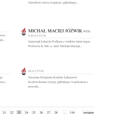
Jóźwikowi słowa wsparcia i głębokiego...
MICHAŁ MACIEJ JÓŹWIK
WIEK:
zowi
0
BIAŁYSTOK
a...
Samorząd Lekarski Podlasia z wielkim żalem żegna
Profesora dr. hab. n. med. Michała Macieja...
BIAŁYSTOK
go
Naszemu Drogiemu Koledze Łukaszowi
rci...
Kozłowskiemu wyrazy głębokiego współczucia z
powodu...
21
22
23
24
25
26
27
28
...
116
następne