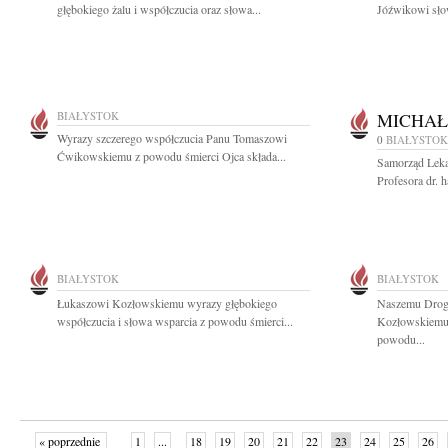
głębokiego żalu i współczucia oraz słowa...
Jóźwikowi słow
BIAŁYSTOK
MICHAŁ
Wyrazy szczerego współczucia Panu Tomaszowi
0
BIAŁYSTOK
Ćwikowskiemu z powodu śmierci Ojca składa...
Samorząd Lekar
Profesora dr. h
BIAŁYSTOK
BIAŁYSTOK
Łukaszowi Kozłowskiemu wyrazy głębokiego
Naszemu Drog
współczucia i słowa wsparcia z powodu śmierci...
Kozłowskiemu 
powodu...
« poprzednie
1
...
18
19
20
21
22
23
24
25
26