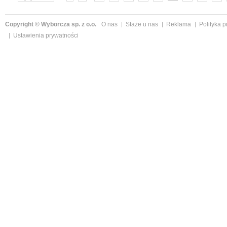
»
Copyright © Wyborcza sp. z o.o.
O nas
Staże u nas
Reklama
Polityka 
Ustawienia prywatności