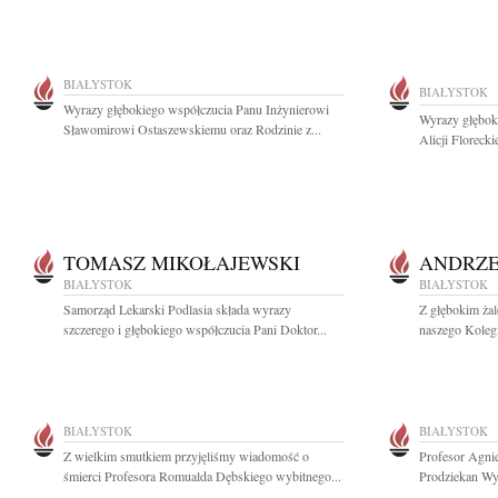
BIAŁYSTOK
BIAŁYSTOK
Wyrazy głębokiego współczucia Panu Inżynierowi
Wyrazy głębok
Sławomirowi Ostaszewskiemu oraz Rodzinie z...
Alicji Floreck
TOMASZ MIKOŁAJEWSKI
ANDRZE
BIAŁYSTOK
BIAŁYSTOK
Samorząd Lekarski Podlasia składa wyrazy
Z głębokim ża
szczerego i głębokiego współczucia Pani Doktor...
naszego Kolegi
BIAŁYSTOK
BIAŁYSTOK
Z wielkim smutkiem przyjęliśmy wiadomość o
Profesor Agni
śmierci Profesora Romualda Dębskiego wybitnego...
Prodziekan Wy