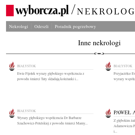
Nekrologi
Odeszli
Poradnik pogrzebowy
Inne nekrologi
BIAŁYSTOK
BIAŁYSTOK
Ewie Fijołek wyrazy głębokiego współczucia z
Przyjaciółce Ew
powodu śmierci Taty składają koleżanki i...
wyrazy współc
BIAŁYSTOK
PAWEŁ 
Wyrazy głębokiego współczucia Dr Barbarze
Z głębokim ża
Szachowicz-Petelskiej z powodu śmierci Mamy...
Adamowicza Pr
i...