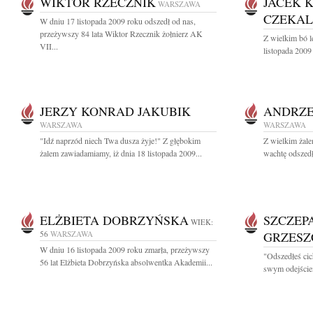
WIKTOR RZECZNIK
JACEK 
WARSZAWA
CZEKAL
W dniu 17 listopada 2009 roku odszedł od nas,
przeżywszy 84 lata Wiktor Rzecznik żołnierz AK
Z wielkim bó 
VII...
listopada 2009 
JERZY KONRAD JAKUBIK
ANDRZE
WARSZAWA
WARSZAWA
"Idź naprzód niech Twa dusza żyje!" Z głębokim
Z wielkim żal
żalem zawiadamiamy, iż dnia 18 listopada 2009...
wachtę odszedł
ELŻBIETA DOBRZYŃSKA
SZCZEP
WIEK:
56
WARSZAWA
GRZESZ
W dniu 16 listopada 2009 roku zmarła, przeżywszy
"Odszedłeś cic
56 lat Elżbieta Dobrzyńska absolwentka Akademii...
swym odejściem