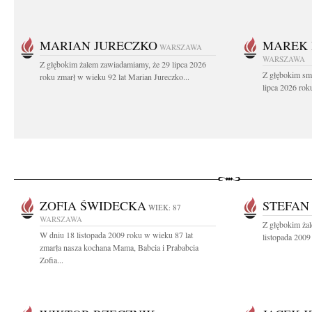
MARIAN JURECZKO
MAREK 
WARSZAWA
WARSZAWA
Z głębokim żalem zawiadamiamy, że 29 lipca 2026
Z głębokim sm
roku zmarł w wieku 92 lat Marian Jureczko...
lipca 2026 rok
ZOFIA ŚWIDECKA
STEFAN
WIEK: 87
WARSZAWA
Z głębokim ża
W dniu 18 listopada 2009 roku w wieku 87 lat
listopada 2009
zmarła nasza kochana Mama, Babcia i Prababcia
Zofia...