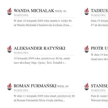
WANDA MICHALAK
TADEUS
WIEK: 86
WARSZAWA
WARSZAWA
W dniu 18 listopada 2009 roku zmarła w wieku 86
Dnia 19 listop
lat Wanda Michalak-Chmielewska kochana Żona,...
87 lat ukochan
ALEKSANDER RATYŃSKI
PIOTR 
WARSZAWA
W dniu 19 list
19 listopada 2009 roku, przeżywszy 80 lat, zmarł
zmarł nasz uko
nasz ukochany Mąż, Ojciec, Teść, Dziadek i...
ROMAN FURMAŃSKI
STANIS
WIEK: 80
WARSZAWA
WARSZAWA
W dniu 11 listopada 2009 roku zmarł, przeżywszy 80
Pani dr Annie
lat Roman Furmański Msza święta żałobna...
Warszawskiego