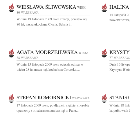
WIESŁAWA ŚLIWOWSKA
HALINA
WIEK:
80
WARSZAWA
14 listopada 2
W dniu 19 listopada 2009 roku zmarła, przeżywszy
nowotworową, 
80 lat, nasza ukochana Ciocia, Babcia i...
AGATA MODRZEJEWSKA
KRYSTY
WIEK:
28
WARSZAWA
77
WARSZAW
W dniu 15 listopada 2009 roku odeszła od nas w
Dnia 16 listop
wieku 28 lat nasza najukochańsza Córeczka,...
Krystyna Błot
STEFAN KOMORNICKI
STANIS
WARSZAWA
17 listopada 2009 roku, po długiej i ciężkiej chorobie
W dniu 18 list
opatrzony św. sakramentami zasnął w Panu...
lat pułkownik 