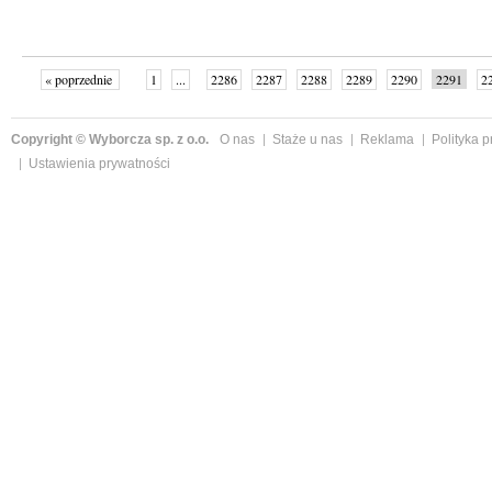
« poprzednie
1
...
2286
2287
2288
2289
2290
2291
2
...
2342
następne »
Copyright © Wyborcza sp. z o.o.
O nas
Staże u nas
Reklama
Polityka 
Ustawienia prywatności