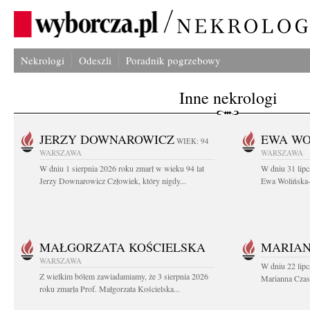
Nekrologi
Odeszli
Poradnik pogrzebowy
Inne nekrologi
JERZY DOWNAROWICZ
EWA WO
WIEK: 94
WARSZAWA
WARSZAWA
W dniu 1 sierpnia 2026 roku zmarł w wieku 94 lat
W dniu 31 lipc
Jerzy Downarowicz Człowiek, który nigdy...
Ewa Wolińska-W
MAŁGORZATA KOŚCIELSKA
MARIAN
WARSZAWA
W dniu 22 lipc
Z wielkim bólem zawiadamiamy, że 3 sierpnia 2026
Marianna Czas
roku zmarła Prof. Małgorzata Kościelska...