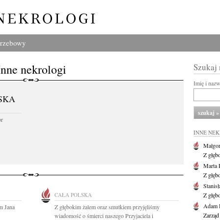
grzebowy
Inne nekrologi
Szukaj
Imię i naz
SKA
or
INNE NE
Małgor
Z głęb
Marta 
Z głęb
Stanis
CAŁA POLSKA
Z głęb
Adam P
m Jana
Z głębokim żalem oraz smutkiem przyjęliśmy
Zarząd
wiadomość o śmierci naszego Przyjaciela i