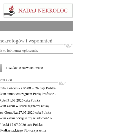
 nekrologów i wspomnień
wisko lub numer ogłoszenia:
+ szukanie zaawansowane
KROLOGI
zata Kościelska
06.08.2026
cała Polska
okim smutkiem żegnam Panią Profesor...
Rytel
31.07.2026
cała Polska
okim żalem w sercu żegnamy naszą...
ław Gomułka
27.07.2026
cała Polska
okim żalem przyjęliśmy wiadomość o...
ilecki
17.07.2026
cała Polska
 Podkarpackiego Stowarzyszenia...