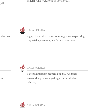
śmierci Jana Wejcherta współtwórcy...
jca...
CAŁA POLSKA
ektorowi
Z głębokim żalem i smutkiem żegnamy wspaniałego
Człowieka, Mentora, Szefa Jana Wejcherta...
CAŁA POLSKA
Z głębokim żalem żegnam por. SG Andrzeja
e w
Żukowskiego zmarłego tragicznie w służbie
ochrony...
CAŁA POLSKA