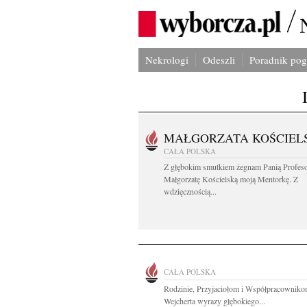
Nekrologi
Odeszli
Poradnik po
MAŁGORZATA KOŚCIEL
CAŁA POLSKA
Z głębokim smutkiem żegnam Panią Profes
Małgorzatę Kościelską moją Mentorkę. Z
wdzięcznością...
CAŁA POLSKA
Rodzinie, Przyjaciołom i Współpracowniko
Wejcherta wyrazy głębokiego...