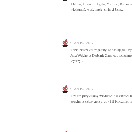
Aldono, Łukaszu, Agato, Victorio, Bruno i 
wiadomość o tak nagłej śmierci Jana...
CAŁA POLSKA
Z wielkim żalem żegnamy wspaniałego Czł
Jana Wejcherta Rodzinie Zmarłego składam
wyrazy...
CAŁA POLSKA
Z żalem przyjęliśmy wiadomość o śmierci J
Wejcherta założyciela grupy ITI Rodzinie i B