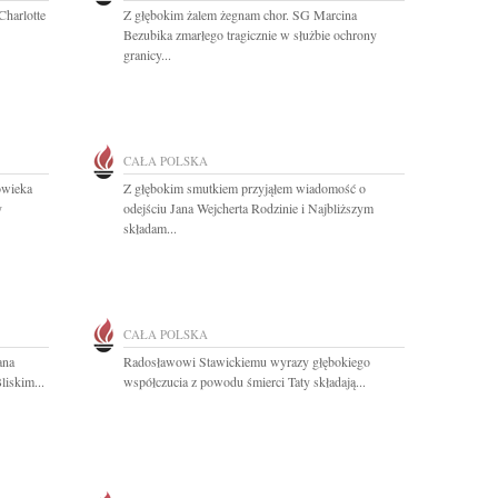
Charlotte
Z głębokim żalem żegnam chor. SG Marcina
Bezubika zmarłego tragicznie w służbie ochrony
granicy...
CAŁA POLSKA
owieka
Z głębokim smutkiem przyjąłem wiadomość o
y
odejściu Jana Wejcherta Rodzinie i Najbliższym
składam...
CAŁA POLSKA
ana
Radosławowi Stawickiemu wyrazy głębokiego
liskim...
współczucia z powodu śmierci Taty składają...