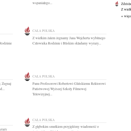
wspaniałego...
Zdzisł
Z wiel
+ więc
CAŁA POLSKA
Z wielkim żalem żegnamy Jana Wejcherta wybitnego
 Rodzinie
Człowieka Rodzinie i Bliskim składamy wyrazy...
CAŁA POLSKA
; Żegnaj
Panu Profesorowi Robertowi Glińskiemu Rektorowi
d...
Państwowej Wyższej Szkoły Filmowej
Telewizyjnej...
CAŁA POLSKA
Z głębokim smutkiem przyjęliśmy wiadomość o
yrazy