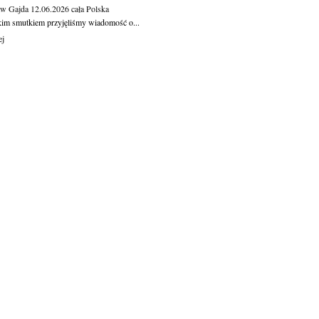
aw Gajda
12.06.2026
cała Polska
kim smutkiem przyjęliśmy wiadomość o...
ej