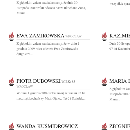
Z głębokim żalem zawiadamiamy, że dnia 30
wszystkie spra
listopada 2009 roku odeszła nasza ukochana Żona,
Mama...
EWA ZAMIROWSKA
KAZIMI
WROCŁAW
Z głębokim żalem zawiadamiamy, że w dniu 1
Dnia 30 listop
grudnia 2009 roku odeszła Ewa Zamirowska
97 lat Kazimie
długoletni...
PIOTR DUBOWSKI
MARIA 
WIEK: 83
WROCŁAW
Z głębokim ża
W dniu 1 grudnia 2009 roku zmarł w wieku 83 lat
listopada 2009
nasz najukochańszy Mąż, Ojciec, Teść i Dziadek...
Maria...
WANDA KUŚMIDROWICZ
ZBIGNI