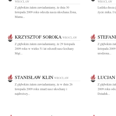
WROCŁAW
WROCŁAW
Z głębokim żalem zawiadamiamy, że dnia 30
Ludzka dusza je
listopada 2009 roku odeszła nasza ukochana Żona,
życie znika. I t
Mama...
KRZYSZTOF SOROKA
STEFANI
WROCŁAW
Z głębokim żalem zawiadamiamy, że 29 listopada
Z głębokim ża
2009 roku w wieku 51 lat odszedł nasz kochany
listopada 2009
Mąż...
urodzona...
STANISŁAW KLIN
LUCJAN
WROCŁAW
Z głębokim żalem zawiadamiamy, że w dniu 26
Z głębokim żal
listopada 2009 roku zmarł nasz ukochany i
2009 roku ods
najdroższy...
Dziadek...