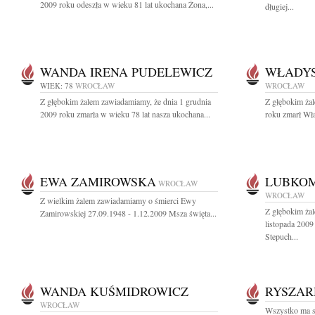
2009 roku odeszła w wieku 81 lat ukochana Żona,...
długiej...
WANDA IRENA PUDELEWICZ
WŁADYS
WIEK: 78
WROCŁAW
WROCŁAW
Z głębokim żalem zawiadamiamy, że dnia 1 grudnia
Z głębokim ża
2009 roku zmarła w wieku 78 lat nasza ukochana...
roku zmarł Wł
EWA ZAMIROWSKA
LUBKOM
WROCŁAW
WROCŁAW
Z wielkim żalem zawiadamiamy o śmierci Ewy
Z głębokim ża
Zamirowskiej 27.09.1948 - 1.12.2009 Msza święta...
listopada 200
Stepuch...
WANDA KUŚMIDROWICZ
RYSZAR
WROCŁAW
Wszystko ma sw