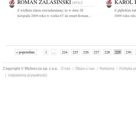
ROMAN ZALASIŃSKI
KAROL 
OPOLE
Z wielkim żalem zawiadamiamy, że w dniu 28
Z głębokim żal
listopada 2009 roku w wieku 67 lat zmarł Roman...
2009 roku odsz
« poprzednie
1
...
224
225
226
227
228
229
230
następne »
Copyright © Wyborcza sp. z o.o.
O nas
Staże u nas
Reklama
Polityka 
Ustawienia prywatności