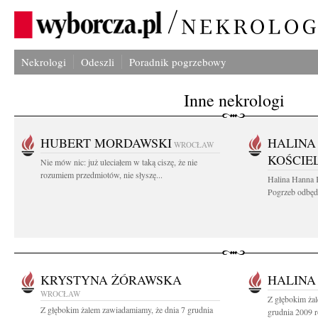
Nekrologi
Odeszli
Poradnik pogrzebowy
Inne nekrologi
HUBERT MORDAWSKI
HALINA
WROCŁAW
KOŚCIE
Nie mów nic: już uleciałem w taką ciszę, że nie
rozumiem przedmiotów, nie słyszę...
Halina Hanna 
Pogrzeb odbędz
KRYSTYNA ŻÓRAWSKA
HALINA
WROCŁAW
Z głębokim ża
Z głębokim żalem zawiadamiamy, że dnia 7 grudnia
grudnia 2009 