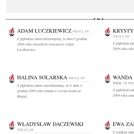
ADAM ŁUCZKIEWICZ
KRYSTY
WROCŁAW
WROCŁAW
Z głębokim żalem informujemy, że dnia 9 grudnia
Z głębokim żal
2009 roku odszedł do wieczności Adam
2009 roku odes
Łuczkiewicz...
HALINA SOLARSKA
WANDA 
WROCŁAW
WIEK: 78
WR
Z głębokim żalem zawiadamiamy, że w dniu 4
Z głębokim żal
grudnia 2009 roku zmarła w swoim domu po
2009 roku zmar
długiej...
WŁADYSŁAW DACZEWSKI
EWA ZA
WROCŁAW
Z wielkim żal