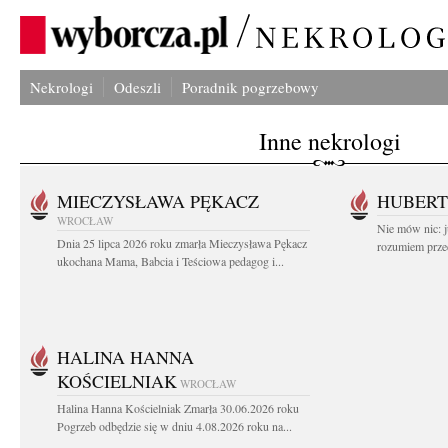
Nekrologi
Odeszli
Poradnik pogrzebowy
Inne nekrologi
MIECZYSŁAWA PĘKACZ
HUBERT
WROCŁAW
Nie mów nic: ju
Dnia 25 lipca 2026 roku zmarła Mieczysława Pękacz
rozumiem przed
ukochana Mama, Babcia i Teściowa pedagog i...
HALINA HANNA
KOŚCIELNIAK
WROCŁAW
Halina Hanna Kościelniak Zmarła 30.06.2026 roku
Pogrzeb odbędzie się w dniu 4.08.2026 roku na...