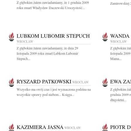
Z głębokim żalem zawiadamiamy, że 1 grudnia 2009
Zamirowskiej 2
roku zmarł Władysław Daczewski Uroczystość...
LUBKOM LUBOMIR STEPUCH
WANDA 
WROCŁAW
WROCŁAW
Z głębokim żalem zawiadamiamy, że dnia 29
Z głębokim ża
listopada 2009 roku zmarł Lubkom Lubomir
listopada 2009
Stepuch...
Mama...
RYSZARD PATKOWSKI
EWA ZA
WROCŁAW
Wszystko ma swój czas i jest wyznaczona godzina na
Z głębokim ża
wszystkie sprawy pod niebem... Księga...
grudnia 2009 
długoletni...
KAZIMIERA JASNA
PIOTR 
WROCŁAW