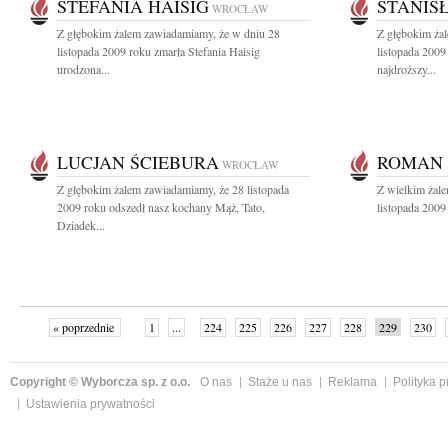
STEFANIA HAISIG
STANIS
WROCŁAW
Z głębokim żalem zawiadamiamy, że w dniu 28
Z głębokim ża
listopada 2009 roku zmarła Stefania Haisig
listopada 2009
urodzona...
najdroższy...
LUCJAN ŚCIEBURA
ROMAN 
WROCŁAW
Z głębokim żalem zawiadamiamy, że 28 listopada
Z wielkim żal
2009 roku odszedł nasz kochany Mąż, Tato,
listopada 2009
Dziadek...
« poprzednie
1
...
224
225
226
227
228
229
230
następne »
Copyright © Wyborcza sp. z o.o.
O nas
Staże u nas
Reklama
Polityka 
Ustawienia prywatności