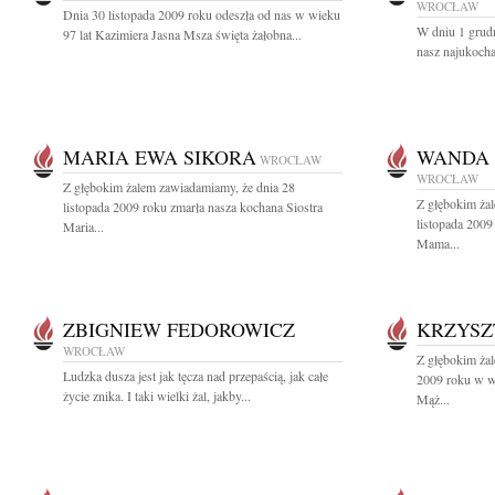
WROCŁAW
Dnia 30 listopada 2009 roku odeszła od nas w wieku
W dniu 1 grudn
97 lat Kazimiera Jasna Msza święta żałobna...
nasz najukocha
MARIA EWA SIKORA
WANDA 
WROCŁAW
WROCŁAW
Z głębokim żalem zawiadamiamy, że dnia 28
Z głębokim ża
listopada 2009 roku zmarła nasza kochana Siostra
listopada 2009
Maria...
Mama...
ZBIGNIEW FEDOROWICZ
KRZYSZ
WROCŁAW
Z głębokim żal
Ludzka dusza jest jak tęcza nad przepaścią, jak całe
2009 roku w wi
życie znika. I taki wielki żal, jakby...
Mąż...