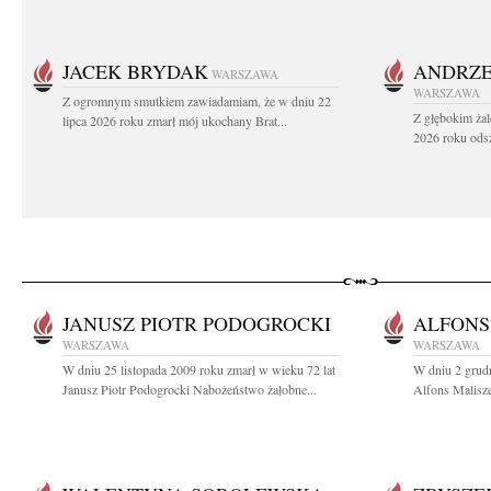
JACEK BRYDAK
ANDRZE
WARSZAWA
WARSZAWA
Z ogromnym smutkiem zawiadamiam, że w dniu 22
Z głębokim żal
lipca 2026 roku zmarł mój ukochany Brat...
2026 roku odsz
JANUSZ PIOTR PODOGROCKI
ALFONS
WARSZAWA
WARSZAWA
W dniu 25 listopada 2009 roku zmarł w wieku 72 lat
W dniu 2 grudn
Janusz Piotr Podogrocki Nabożeństwo żałobne...
Alfons Malisze