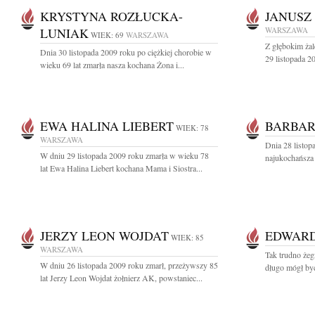
KRYSTYNA ROZŁUCKA-
JANUSZ
LUNIAK
WARSZAWA
WIEK: 69
WARSZAWA
Z głębokim ża
Dnia 30 listopada 2009 roku po ciężkiej chorobie w
29 listopada 2
wieku 69 lat zmarła nasza kochana Żona i...
EWA HALINA LIEBERT
BARBAR
WIEK: 78
WARSZAWA
Dnia 28 listop
W dniu 29 listopada 2009 roku zmarła w wieku 78
najukochańsza 
lat Ewa Halina Liebert kochana Mama i Siostra...
JERZY LEON WOJDAT
EDWARD
WIEK: 85
WARSZAWA
Tak trudno żeg
W dniu 26 listopada 2009 roku zmarł, przeżywszy 85
długo mógł być
lat Jerzy Leon Wojdat żołnierz AK, powstaniec...