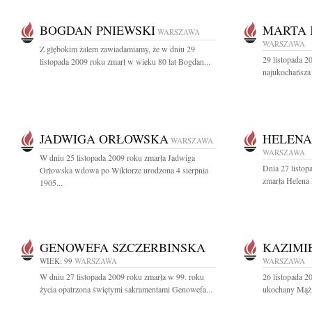
BOGDAN PNIEWSKI
MARTA
WARSZAWA
WARSZAWA
Z głębokim żalem zawiadamiamy, że w dniu 29
29 listopada 2
listopada 2009 roku zmarł w wieku 80 lat Bogdan...
najukochańsza
JADWIGA ORŁOWSKA
HELENA
WARSZAWA
WARSZAWA
W dniu 25 listopada 2009 roku zmarła Jadwiga
Dnia 27 listop
Orłowska wdowa po Wiktorze urodzona 4 sierpnia
zmarła Helena
1905...
GENOWEFA SZCZERBINSKA
KAZIMI
WIEK: 99
WARSZAWA
WARSZAWA
W dniu 27 listopada 2009 roku zmarła w 99. roku
26 listopada 2
życia opatrzona świętymi sakramentami Genowefa...
ukochany Mąż, 