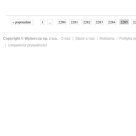
« poprzednie
1
...
2280
2281
2282
2283
2284
2285
2
...
2342
następne »
Copyright © Wyborcza sp. z o.o.
O nas
Staże u nas
Reklama
Polityka 
Ustawienia prywatności