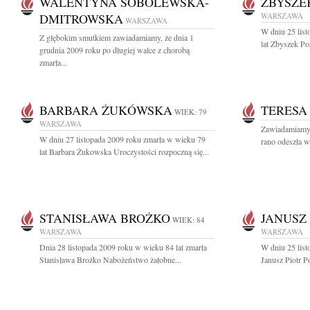
WALENTYNA SOBOLEWSKA-
ZBYSZE
DMITROWSKA
WARSZAWA
WARSZAWA
W dniu 25 list
Z głębokim smutkiem zawiadamiamy, że dnia 1
lat Zbyszek Po
grudnia 2009 roku po długiej walce z chorobą
zmarła...
BARBARA ŻUKÓWSKA
TERESA
WIEK: 79
WARSZAWA
Zawiadamiamy, 
W dniu 27 listopada 2009 roku zmarła w wieku 79
rano odeszła w
lat Barbara Żukowska Uroczystości rozpoczną się...
STANISŁAWA BROŻKO
JANUSZ
WIEK: 84
WARSZAWA
WARSZAWA
Dnia 28 listopada 2009 roku w wieku 84 lat zmarła
W dniu 25 list
Stanisława Brożko Nabożeństwo żałobne...
Janusz Piotr P