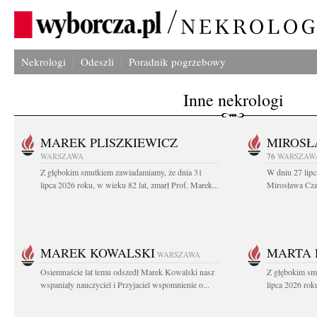
Nekrologi
Odeszli
Poradnik pogrzebowy
Inne nekrologi
MAREK PLISZKIEWICZ
MIROSŁ
WARSZAWA
76
WARSZAW
Z głębokim smutkiem zawiadamiamy, że dnia 31
W dniu 27 lipc
lipca 2026 roku, w wieku 82 lat, zmarł Prof. Marek...
Mirosława Czar
MAREK KOWALSKI
MARTA 
WARSZAWA
Osiemnaście lat temu odszedł Marek Kowalski nasz
Z głębokim sm
wspaniały nauczyciel i Przyjaciel wspomnienie o...
lipca 2026 roku