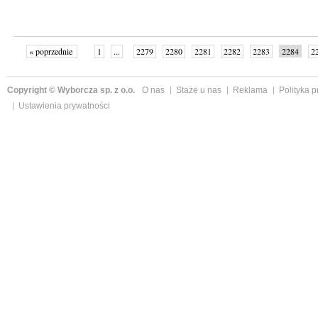
« poprzednie
1
...
2279
2280
2281
2282
2283
2284
2
...
2342
następne »
Copyright © Wyborcza sp. z o.o.
O nas
Staże u nas
Reklama
Polityka 
Ustawienia prywatności