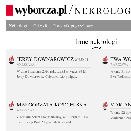
Nekrologi
Odeszli
Poradnik pogrzebowy
Inne nekrologi
JERZY DOWNAROWICZ
EWA WO
WIEK: 94
WARSZAWA
WARSZAWA
W dniu 1 sierpnia 2026 roku zmarł w wieku 94 lat
W dniu 31 lipc
Jerzy Downarowicz Człowiek, który nigdy...
Ewa Wolińska-W
MAŁGORZATA KOŚCIELSKA
MARIAN
WARSZAWA
W dniu 22 lipc
Z wielkim bólem zawiadamiamy, że 3 sierpnia 2026
Marianna Czas
roku zmarła Prof. Małgorzata Kościelska...