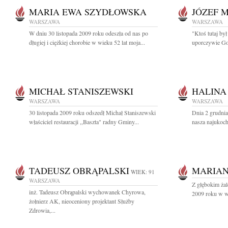
MARIA EWA SZYDŁOWSKA
JÓZEF 
WARSZAWA
WARSZAWA
W dniu 30 listopada 2009 roku odeszła od nas po
"Ktoś tutaj był
długiej i ciężkiej chorobie w wieku 52 lat moja...
uporczywie Go 
MICHAŁ STANISZEWSKI
HALINA
WARSZAWA
WARSZAWA
30 listopada 2009 roku odszedł Michał Staniszewski
Dnia 2 grudnia
właściciel restauracji ,,Baszta" radny Gminy...
nasza najukoch
TADEUSZ OBRĄPALSKI
MARIAN
WIEK: 91
WARSZAWA
Z głębokim żal
inż. Tadeusz Obrąpalski wychowanek Chyrowa,
2009 roku w wi
żołnierz AK, nieoceniony projektant Służby
Zdrowia,...