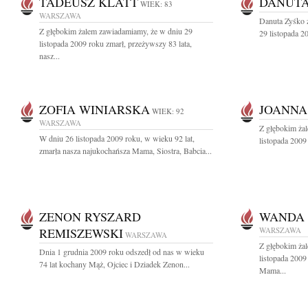
TADEUSZ KLATT
DANUTA
WIEK: 83
WARSZAWA
Danuta Zyśko
Z głębokim żalem zawiadamiamy, że w dniu 29
29 listopada 20
listopada 2009 roku zmarł, przeżywszy 83 lata,
nasz...
ZOFIA WINIARSKA
JOANNA
WIEK: 92
WARSZAWA
Z głębokim ża
W dniu 26 listopada 2009 roku, w wieku 92 lat,
listopada 2009
zmarła nasza najukochańsza Mama, Siostra, Babcia...
ZENON RYSZARD
WANDA 
REMISZEWSKI
WARSZAWA
WARSZAWA
Z głębokim ża
Dnia 1 grudnia 2009 roku odszedł od nas w wieku
listopada 2009
74 lat kochany Mąż, Ojciec i Dziadek Zenon...
Mama...