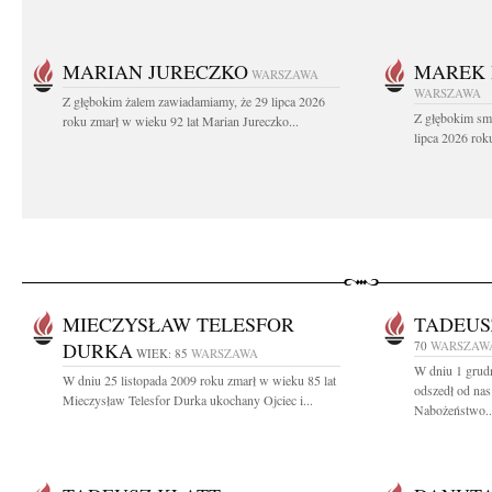
MARIAN JURECZKO
MAREK 
WARSZAWA
WARSZAWA
Z głębokim żalem zawiadamiamy, że 29 lipca 2026
Z głębokim sm
roku zmarł w wieku 92 lat Marian Jureczko...
lipca 2026 rok
MIECZYSŁAW TELESFOR
TADEUS
DURKA
70
WARSZAW
WIEK: 85
WARSZAWA
W dniu 1 grudn
W dniu 25 listopada 2009 roku zmarł w wieku 85 lat
odszedł od na
Mieczysław Telesfor Durka ukochany Ojciec i...
Nabożeństwo..