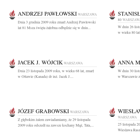
ANDRZEJ PAWŁOWSKI
STANIS
WARSZAWA
80
WARSZAW
Dnia 3 grudnia 2009 roku zmarł Andrzej Pawłowski
W dniu 26 list
lat 81 Msza święta żałobna odbędzie się w dniu...
w wieku 80 lat 
JACEK J. WÓJCIK
ANNA M
WARSZAWA
Dnia 23 listopada 2009 roku, w wieku 68 lat, zmarł
W dniu 30 lis
w Ottawie (Kanada) dr inż. Jacek J....
w Warszawie z
JÓZEF GRABOWSKI
WIESŁA
WARSZAWA
WARSZAWA
Z głębokim żalem zawiadamiamy, że 29 listopada
25 listopada 2
2009 roku odszedł na zawsze kochany Mąż, Tata,...
Wiesława Rasz