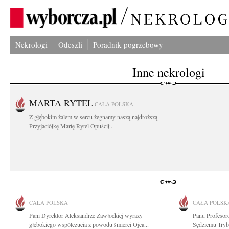
Nekrologi
Odeszli
Poradnik pogrzebowy
Inne nekrologi
MARTA RYTEL
CAŁA POLSKA
Z głębokim żalem w sercu żegnamy naszą najdroższą
Przyjaciółkę Martę Rytel Opuścił...
CAŁA POLSKA
CAŁA POLSK
Pani Dyrektor Aleksandrze Zawłockiej wyrazy
Panu Profesor
głębokiego współczucia z powodu śmierci Ojca...
Sędziemu Tryb