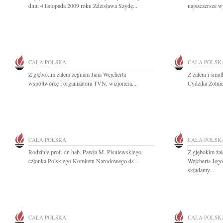
dniu 4 listopada 2009 roku Zdzisława Szydę...
najszczersze w
CAŁA POLSKA
CAŁA POLSK
Z głębokim żalem żegnam Jana Wejcherta
Z żalem i smu
współtwórcę i organizatora TVN, wizjonera...
Cydzika Żołnie
CAŁA POLSKA
CAŁA POLSK
Rodzinie prof. dr. hab. Pawła M. Pisulewskiego
Z głębokim żal
członka Polskiego Komitetu Narodowego ds....
Wejcherta Jego
składamy...
CAŁA POLSKA
CAŁA POLSK