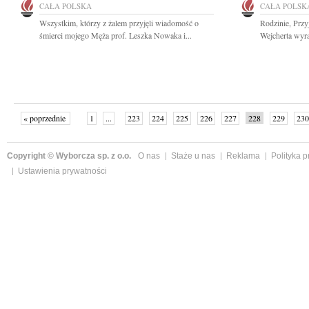
CAŁA POLSKA
CAŁA POLSK
Wszystkim, którzy z żalem przyjęli wiadomość o
Rodzinie, Prz
śmierci mojego Męża prof. Leszka Nowaka i...
Wejcherta wyra
« poprzednie
1
...
223
224
225
226
227
228
229
230
następne »
Copyright © Wyborcza sp. z o.o.
O nas
Staże u nas
Reklama
Polityka 
Ustawienia prywatności