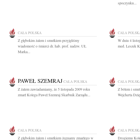
spoczynku...
CAŁA POLSKA
CAŁA POLSK
Z głębokim żalem i smutkiem przyjęliśmy
W dniu 4 listo
wiadomość o śmierci dr. hab. prof. nadzw. UŁ
med. Leszek Ku
Marka...
PAWEŁ SZEMRAJ
CAŁA POLSKA
CAŁA POLSK
Z żalem zawiadamiamy, że 5 listopada 2009 roku
Z bólem i smu
zmarł Kolega Paweł Szemraj Skarbnik Zarządu...
Wejcherta Dzię
CAŁA POLSKA
CAŁA POLSK
Z głębokim żalem i smutkiem żegnamy zmarłego w
Drogiemu Kole