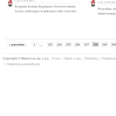
CAŁA POLSKA
CAŁA POLSK
Drogiemu Koledze Bogdanowi Goworowskiemu
Wszystkim, któ
wyrazy serdecznego współczucia i żalu z powodu...
śmierci mojego
« poprzednie
1
...
223
224
225
226
227
228
229
230
następne »
Copyright © Wyborcza sp. z o.o.
O nas
Staże u nas
Reklama
Polityka 
Ustawienia prywatności