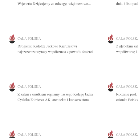
Wejcherta Dziękujemy za odwagę, wizjonerstwo...
dniu 4 listopa
CAŁA POLSKA
CAŁA POLSK
Drogiemu Koledze Jackowi Kieruzelowi
Z głębokim ża
najszczersze wyrazy współczucia z powodu śmierci...
współtwórcę i 
CAŁA POLSKA
CAŁA POLSK
Z żalem i smutkiem żegnamy naszego Kolegę Jacka
Rodzinie prof.
Cydzika Żołnierza AK, architekta i konserwatora...
członka Polsk
CAŁA POLSKA
CAŁA POLSK