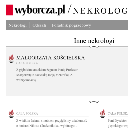
Nekrologi
Odeszli
Poradnik pogrzebowy
Inne nekrologi
MAŁGORZATA KOŚCIELSKA
CAŁA POLSKA
Z głębokim smutkiem żegnam Panią Profesor
Małgorzatę Kościelską moją Mentorkę. Z
wdzięcznością...
CAŁA POLSKA
CAŁA POLSK
Z wielkim żalem i smutkiem przyjęliśmy wiadomość
Pani Dyrektor
o śmierci Nikosa Chadzinikolau wybitnego...
głębokiego wsp