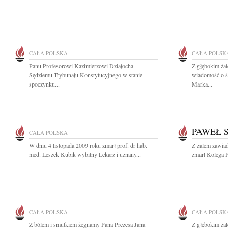
CAŁA POLSKA
CAŁA POLSK
Panu Profesorowi Kazimierzowi Działocha
Z głębokim żal
Sędziemu Trybunału Konstytucyjnego w stanie
wiadomość o śm
spoczynku...
Marka...
PAWEŁ 
CAŁA POLSKA
W dniu 4 listopada 2009 roku zmarł prof. dr hab.
Z żalem zawiad
med. Leszek Kubik wybitny Lekarz i uznany...
zmarł Kolega P
CAŁA POLSKA
CAŁA POLSK
Z bólem i smutkiem żegnamy Pana Prezesa Jana
Z głębokim ża