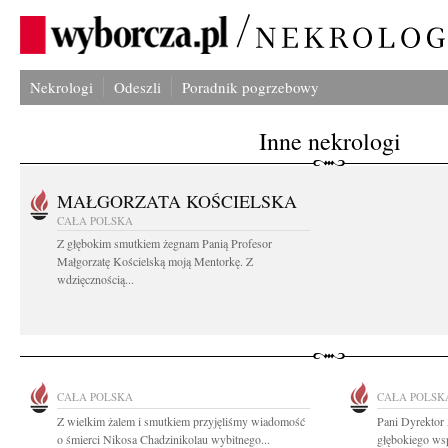
Nekrologi
Odeszli
Poradnik pogrzebowy
Inne nekrologi
MAŁGORZATA KOŚCIELSKA
CAŁA POLSKA
Z głębokim smutkiem żegnam Panią Profesor
Małgorzatę Kościelską moją Mentorkę. Z
wdzięcznością...
CAŁA POLSKA
CAŁA POLSK
Z wielkim żalem i smutkiem przyjęliśmy wiadomość
Pani Dyrektor
o śmierci Nikosa Chadzinikolau wybitnego...
głębokiego wsp