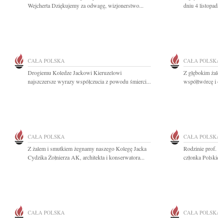
Wejcherta Dziękujemy za odwagę, wizjonerstwo...
dniu 4 listopa
CAŁA POLSKA
CAŁA POLSK
Drogiemu Koledze Jackowi Kieruzelowi
Z głębokim ża
najszczersze wyrazy współczucia z powodu śmierci...
współtwórcę i 
CAŁA POLSKA
CAŁA POLSK
Z żalem i smutkiem żegnamy naszego Kolegę Jacka
Rodzinie prof.
Cydzika Żołnierza AK, architekta i konserwatora...
członka Polsk
CAŁA POLSKA
CAŁA POLSK