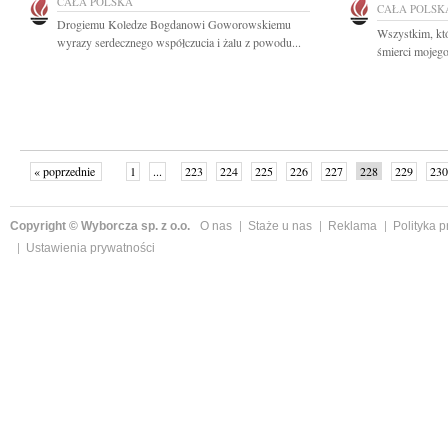
CAŁA POLSKA
CAŁA POLSK
Drogiemu Koledze Bogdanowi Goworowskiemu
Wszystkim, któ
wyrazy serdecznego współczucia i żalu z powodu...
śmierci mojego
« poprzednie
1
...
223
224
225
226
227
228
229
230
następne »
Copyright © Wyborcza sp. z o.o.
O nas
Staże u nas
Reklama
Polityka 
Ustawienia prywatności