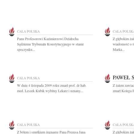
CAŁA POLSKA
CAŁA POLSK
Panu Profesorowi Kazimierzowi Działocha
Z głębokim żal
Sędziemu Trybunału Konstytucyjnego w stanie
wiadomość o śm
spoczynku...
Marka...
PAWEŁ 
CAŁA POLSKA
W dniu 4 listopada 2009 roku zmarł prof. dr hab.
Z żalem zawiad
med. Leszek Kubik wybitny Lekarz i uznany...
zmarł Kolega P
CAŁA POLSKA
CAŁA POLSK
Z bólem i smutkiem żegnamy Pana Prezesa Jana
Z głębokim ża