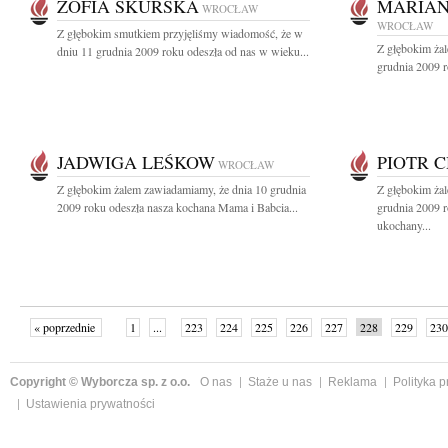
ZOFIA SKURSKA
MARIAN
WROCŁAW
WROCŁAW
Z głębokim smutkiem przyjęliśmy wiadomość, że w
Z głębokim ża
dniu 11 grudnia 2009 roku odeszła od nas w wieku...
grudnia 2009 r
JADWIGA LEŚKOW
PIOTR 
WROCŁAW
Z głębokim żalem zawiadamiamy, że dnia 10 grudnia
Z głębokim ża
2009 roku odeszła nasza kochana Mama i Babcia...
grudnia 2009 r
ukochany...
« poprzednie
1
...
223
224
225
226
227
228
229
230
następne »
Copyright © Wyborcza sp. z o.o.
O nas
Staże u nas
Reklama
Polityka 
Ustawienia prywatności