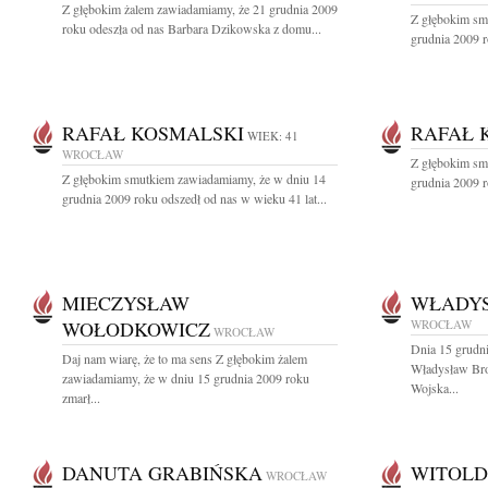
Z głębokim żalem zawiadamiamy, że 21 grudnia 2009
Z głębokim sm
roku odeszła od nas Barbara Dzikowska z domu...
grudnia 2009 r
RAFAŁ KOSMALSKI
RAFAŁ 
WIEK: 41
WROCŁAW
Z głębokim sm
Z głębokim smutkiem zawiadamiamy, że w dniu 14
grudnia 2009 r
grudnia 2009 roku odszedł od nas w wieku 41 lat...
MIECZYSŁAW
WŁADYS
WOŁODKOWICZ
WROCŁAW
WROCŁAW
Dnia 15 grudni
Daj nam wiarę, że to ma sens Z głębokim żalem
Władysław Bro
zawiadamiamy, że w dniu 15 grudnia 2009 roku
Wojska...
zmarł...
DANUTA GRABIŃSKA
WITOLD
WROCŁAW