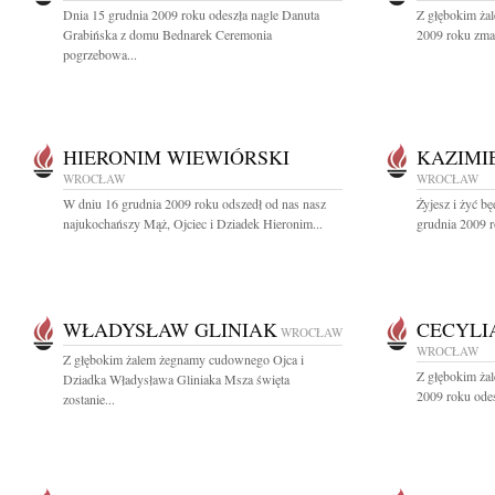
Dnia 15 grudnia 2009 roku odeszła nagle Danuta
Z głębokim ża
Grabińska z domu Bednarek Ceremonia
2009 roku zmar
pogrzebowa...
HIERONIM WIEWIÓRSKI
KAZIMI
WROCŁAW
WROCŁAW
W dniu 16 grudnia 2009 roku odszedł od nas nasz
Żyjesz i żyć b
najukochańszy Mąż, Ojciec i Dziadek Hieronim...
grudnia 2009 r
WŁADYSŁAW GLINIAK
CECYLI
WROCŁAW
WROCŁAW
Z głębokim żalem żegnamy cudownego Ojca i
Z głębokim ża
Dziadka Władysława Gliniaka Msza święta
2009 roku odes
zostanie...