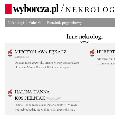
Nekrologi
Odeszli
Poradnik pogrzebowy
Inne nekrologi
MIECZYSŁAWA PĘKACZ
HUBERT
WROCŁAW
Nie mów nic: ju
Dnia 25 lipca 2026 roku zmarła Mieczysława Pękacz
rozumiem przed
ukochana Mama, Babcia i Teściowa pedagog i...
HALINA HANNA
KOŚCIELNIAK
WROCŁAW
Halina Hanna Kościelniak Zmarła 30.06.2026 roku
Pogrzeb odbędzie się w dniu 4.08.2026 roku na...