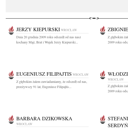
JERZY KIEPURSKI
ZBIGNI
WROCŁAW
Dnia 20 grudnia 2009 roku odszedł od nas nasz
Z głębokim ża
kochany Mąż, Brat i Wujek Jerzy Kiepurski...
2009 roku odsze
EUGENIUSZ FILIPAJTIS
WŁODZI
WROCŁAW
WROCŁAW
Z głębokim żalem zawiadamiamy, że odszedł od nas,
Z głębokim ża
przeżywszy 91 lat, Eugeniusz Filipajtis...
2009 roku odsz
BARBARA DZIKOWSKA
STEFAN
WROCŁAW
SERDY