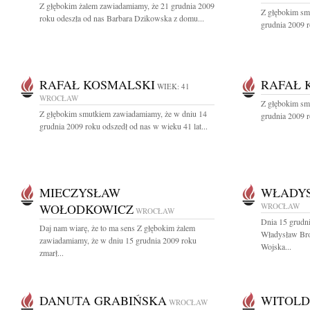
Z głębokim żalem zawiadamiamy, że 21 grudnia 2009
Z głębokim sm
roku odeszła od nas Barbara Dzikowska z domu...
grudnia 2009 r
RAFAŁ KOSMALSKI
RAFAŁ 
WIEK: 41
WROCŁAW
Z głębokim sm
Z głębokim smutkiem zawiadamiamy, że w dniu 14
grudnia 2009 r
grudnia 2009 roku odszedł od nas w wieku 41 lat...
MIECZYSŁAW
WŁADYS
WOŁODKOWICZ
WROCŁAW
WROCŁAW
Dnia 15 grudni
Daj nam wiarę, że to ma sens Z głębokim żalem
Władysław Bro
zawiadamiamy, że w dniu 15 grudnia 2009 roku
Wojska...
zmarł...
DANUTA GRABIŃSKA
WITOLD
WROCŁAW