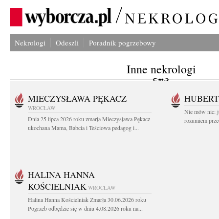
Nekrologi
Odeszli
Poradnik pogrzebowy
Inne nekrologi
MIECZYSŁAWA PĘKACZ
HUBERT
WROCŁAW
Nie mów nic: ju
Dnia 25 lipca 2026 roku zmarła Mieczysława Pękacz
rozumiem przed
ukochana Mama, Babcia i Teściowa pedagog i...
HALINA HANNA
KOŚCIELNIAK
WROCŁAW
Halina Hanna Kościelniak Zmarła 30.06.2026 roku
Pogrzeb odbędzie się w dniu 4.08.2026 roku na...