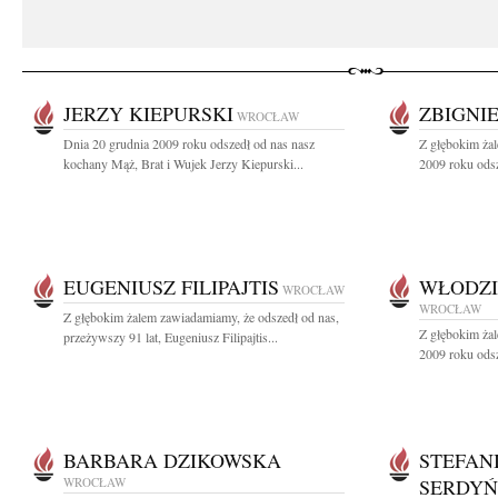
JERZY KIEPURSKI
ZBIGNI
WROCŁAW
Dnia 20 grudnia 2009 roku odszedł od nas nasz
Z głębokim ża
kochany Mąż, Brat i Wujek Jerzy Kiepurski...
2009 roku odsze
EUGENIUSZ FILIPAJTIS
WŁODZI
WROCŁAW
WROCŁAW
Z głębokim żalem zawiadamiamy, że odszedł od nas,
Z głębokim ża
przeżywszy 91 lat, Eugeniusz Filipajtis...
2009 roku odsz
BARBARA DZIKOWSKA
STEFAN
WROCŁAW
SERDY