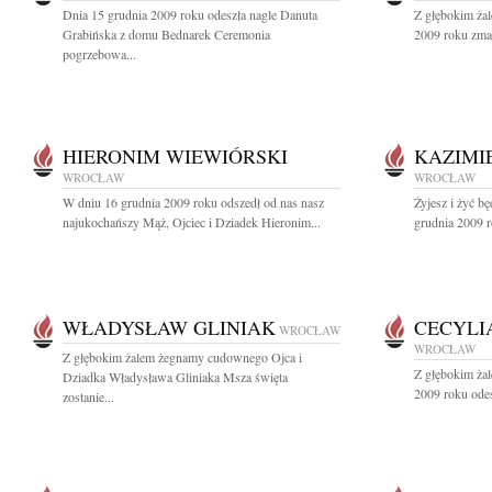
Dnia 15 grudnia 2009 roku odeszła nagle Danuta
Z głębokim ża
Grabińska z domu Bednarek Ceremonia
2009 roku zmar
pogrzebowa...
HIERONIM WIEWIÓRSKI
KAZIMI
WROCŁAW
WROCŁAW
W dniu 16 grudnia 2009 roku odszedł od nas nasz
Żyjesz i żyć b
najukochańszy Mąż, Ojciec i Dziadek Hieronim...
grudnia 2009 r
WŁADYSŁAW GLINIAK
CECYLI
WROCŁAW
WROCŁAW
Z głębokim żalem żegnamy cudownego Ojca i
Z głębokim ża
Dziadka Władysława Gliniaka Msza święta
2009 roku odes
zostanie...