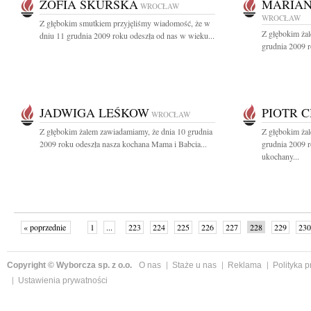
ZOFIA SKURSKA
MARIAN
WROCŁAW
WROCŁAW
Z głębokim smutkiem przyjęliśmy wiadomość, że w
Z głębokim ża
dniu 11 grudnia 2009 roku odeszła od nas w wieku...
grudnia 2009 r
JADWIGA LEŚKOW
PIOTR 
WROCŁAW
Z głębokim żalem zawiadamiamy, że dnia 10 grudnia
Z głębokim ża
2009 roku odeszła nasza kochana Mama i Babcia...
grudnia 2009 r
ukochany...
« poprzednie
1
...
223
224
225
226
227
228
229
230
następne »
Copyright © Wyborcza sp. z o.o.
O nas
Staże u nas
Reklama
Polityka 
Ustawienia prywatności