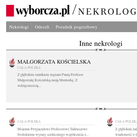
Nekrologi
Odeszli
Poradnik pogrzebowy
Inne nekrologi
MAŁGORZATA KOŚCIELSKA
CAŁA POLSKA
Z głębokim smutkiem żegnam Panią Profesor
Małgorzatę Kościelską moją Mentorkę. Z
wdzięcznością...
CAŁA POLSKA
CAŁA POLSK
Mojemu Przyjacielowi Profesorowi Tadeuszowi
Z głębokim żal
Iwińskiemu wyrazy serdecznego współczucia z...
wiadomość o ś