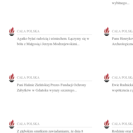
wybitnego...
CAŁA POLSKA
CAŁA POLSK
Agatko byłaś radością i uśmiechem. Łączymy się w
Panu Henryko
bólu z Małgosią i Jerzym Modrzejewskimi...
Archeologiczn
CAŁA POLSKA
CAŁA POLSK
Pani Halinie Zielińskiej Prezes Fundacji Ochrony
Ewie Rudnickie
Zabytków w Gdańsku wyrazy szczerego...
współczucia z
CAŁA POLSKA
CAŁA POLSK
Z głębokim smutkiem zawiadamiamy, że dnia 8
Rodzinie oraz