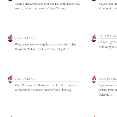
Nagle i nieoczekiwanie opuściła nas Ania Kosowska
Będzie nam br
Aniu, trudno nam pogodzić się z Twoim...
Koleżeński, pog
CAŁA POLSK
CAŁA POLSKA
Szczere i głęb
Wyrazy głębokiego współczucia z powodu śmierci
Najbliższym Ry
Ryszarda Walendzika Dyrektora Delegatury...
CAŁA POLSKA
CAŁA POLSK
Panu Profesorowi Kazimierzowi Działosze wyrazy
Z głębokim sm
współczucia z powodu śmierci Żony składają...
śmierci Pana 
Delegatury...