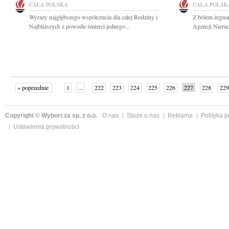
CAŁA POLSKA
CAŁA POLSK
Wyrazy najgłębszego współczucia dla całej Rodziny i
Z bólem żegna
Najbliższych z powodu śmierci jednego...
Agencji Nieru
« poprzednie
1
...
222
223
224
225
226
227
228
229
następne »
Copyright © Wyborcza sp. z o.o.
O nas
Staże u nas
Reklama
Polityka 
Ustawienia prywatności