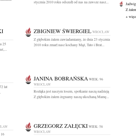
stycznia 2010 roku odszedł od nas na zawsze nasz...
Jadwi
Z żale
+ więc
I
ZBIGNIEW ŚWIERGIEL
WROCŁAW
Z głębokim żalem zawiadamiamy, że dnia 23 stycznia
a 25
2010 roku zmarł nasz kochany Mąż, Tato i Brat...
ś,...
JANINA BOBRAŃSKA
WIEK: 96
WROCŁAW
2 lat
Rozłąka jest naszym losem, spotkanie naszą nadzieją
.
Z głębokim żalem żegnamy naszą ukochaną Mamę...
GRZEGORZ ZAŁĘCKI
CŁAW
WIEK: 58
WROCŁAW
 16