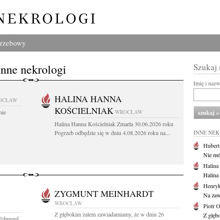
grzebowy
Inne nekrologi
Szukaj
Imię i naz
HALINA HANNA
OCŁAW
KOŚCIELNIAK
nie
WROCŁAW
Halina Hanna Kościelniak Zmarła 30.06.2026 roku
Pogrzeb odbędzie się w dniu 4.08.2026 roku na...
INNE NE
Huber
Nie mów
Halina
Halina
Henryk
ZYGMUNT MEINHARDT
Na zaw
WROCŁAW
Piotr 
Z głębokim żalem zawiadamiamy, że w dniu 26
Z głębo
s Edmund