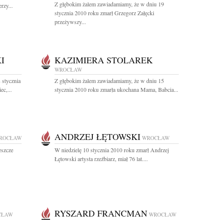
Z głębokim żalem zawiadamiamy, że w dniu 19
rzy...
stycznia 2010 roku zmarł Grzegorz Załęcki
przeżywszy...
I
KAZIMIERA STOLAREK
WROCŁAW
 stycznia
Z głębokim żalem zawiadamiamy, że w dniu 15
c,...
stycznia 2010 roku zmarła ukochana Mama, Babcia...
ANDRZEJ ŁĘTOWSKI
ROCŁAW
WROCŁAW
eszcze
W niedzielę 10 stycznia 2010 roku zmarł Andrzej
Łętowski artysta rzeźbiarz, miał 76 lat....
RYSZARD FRANCMAN
CŁAW
WROCŁAW