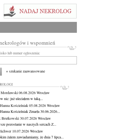
 nekrologów i wspomnień
wisko lub numer ogłoszenia:
+ szukanie zaawansowane
KROLOGI
t Mordawski
06.08.2026
Wrocław
 nic: już uleciałem w taką...
 Hanna Kościelniak
05.08.2026
Wrocław
 Hanna Kościelniak Zmarła 30.06.2026...
 Brutkowski
30.07.2026
Wrocław
sze pozostanie w naszych sercach Z...
Olichwer
10.07.2026
Wrocław
kim żalem zawiadamiamy, że dnia 7 lipca...