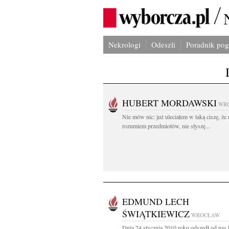
Nekrologi
Odeszli
Poradnik po
HUBERT MORDAWSKI
WR
Nie mów nic: już uleciałem w taką ciszę, że 
rozumiem przedmiotów, nie słyszę...
EDMUND LECH
ŚWIĄTKIEWICZ
WROCŁAW
Dnia 24 stycznia 2010 roku odszedł od na