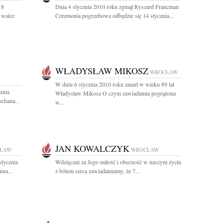
 8
Dnia 4 stycznia 2010 roku zginął Ryszard Francman
 walce
Ceremonia pogrzebowa odbędzie się 14 stycznia...
WŁADYSŁAW MIKOSZ
WROCŁAW
W dniu 6 stycznia 2010 roku zmarł w wieku 89 lat
znia
Władysław Mikosz O czym zawiadamia pogrążona
ochana...
w...
JAN KOWALCZYK
ŁAW
WROCŁAW
stycznia
Wdzięczni za Jego miłość i obecność w naszym życiu
ina...
z bólem serca zawiadamiamy, że 7...